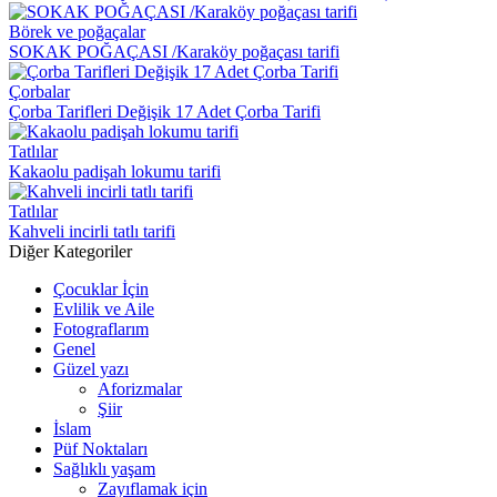
Börek ve poğaçalar
SOKAK POĞAÇASI /Karaköy poğaçası tarifi
Çorbalar
Çorba Tarifleri Değişik 17 Adet Çorba Tarifi
Tatlılar
Kakaolu padişah lokumu tarifi
Tatlılar
Kahveli incirli tatlı tarifi
Diğer Kategoriler
Çocuklar İçin
Evlilik ve Aile
Fotograflarım
Genel
Güzel yazı
Aforizmalar
Şiir
İslam
Püf Noktaları
Sağlıklı yaşam
Zayıflamak için