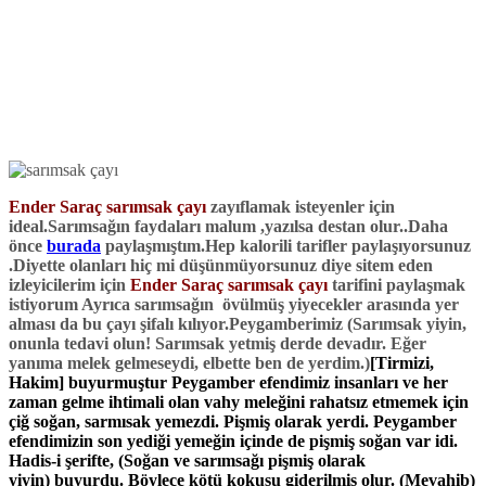
Ender Saraç sarımsak çayı
zayıflamak isteyenler için
ideal.Sarımsağın faydaları malum ,yazılsa destan olur..
Daha
önce
burada
paylaşmıştım.Hep kalorili tarifler paylaşıyorsunuz
.Diyette olanları hiç mi düşünmüyorsunuz diye sitem eden
izleyicilerim için
Ender Saraç sarımsak çayı
tarifini paylaşmak
istiyorum Ayrıca sarımsağın övülmüş yiyecekler arasında yer
alması da bu çayı şifalı kılıyor.Peygamberimiz (Sarımsak yiyin,
onunla tedavi olun! Sarımsak yetmiş derde devadır. Eğer
yanıma melek gelmeseydi, elbette ben de yerdim.)
[Tirmizi,
Hakim] buyurmuştur Peygamber efendimiz insanları ve her
zaman gelme ihtimali olan vahy meleğini rahatsız etmemek için
çiğ soğan, sarmısak yemezdi. Pişmiş olarak yerdi. Peygamber
efendimizin son yediği yemeğin içinde de pişmiş soğan var idi.
Hadis-i şerifte, (Soğan ve sarımsağı pişmiş olarak
yiyin) buyurdu. Böylece kötü kokusu giderilmiş olur. (Mevahib)