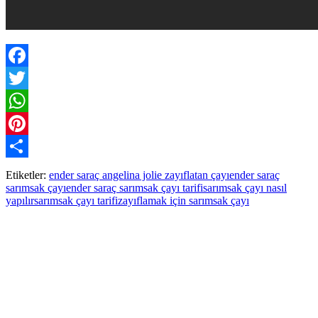
Facebook
Twitter
WhatsApp
Pinterest
Paylaş
Etiketler:
ender saraç angelina jolie zayıflatan çayı
ender saraç
sarımsak çayı
ender saraç sarımsak çayı tarifi
sarımsak çayı nasıl
yapılır
sarımsak çayı tarifi
zayıflamak için sarımsak çayı