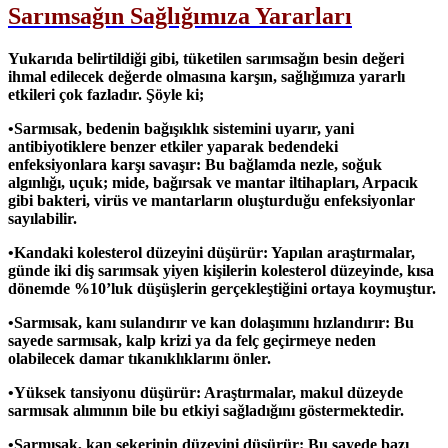
Sarımsağın Sağlığımıza Yararları
Yukarıda belirtildiği gibi, tüketilen sarımsağın besin değeri
ihmal edilecek değerde olmasına karşın, sağlığımıza yararlı
etkileri çok fazladır. Şöyle ki;
•Sarmısak, bedenin bağışıklık sistemini uyarır, yani
antibiyotiklere benzer etkiler yaparak bedendeki
enfeksiyonlara karşı savaşır: Bu bağlamda nezle, soğuk
algınlığı, uçuk; mide, bağırsak ve mantar iltihapları, Arpacık
gibi bakteri, virüs ve mantarların oluşturduğu enfeksiyonlar
sayılabilir.
•Kandaki kolesterol düzeyini düşürür: Yapılan araştırmalar,
günde iki diş sarımsak yiyen kişilerin kolesterol düzeyinde, kısa
dönemde %10’luk düşüşlerin gerçekleştiğini ortaya koymuştur.
•Sarmısak, kanı sulandırır ve kan dolaşımını hızlandırır: Bu
sayede sarmısak, kalp krizi ya da felç geçirmeye neden
olabilecek damar tıkanıklıklarını önler.
•Yüksek tansiyonu düşürür: Araştırmalar, makul düzeyde
sarmısak alımının bile bu etkiyi sağladığını göstermektedir.
•Sarmısak, kan sekerinin düzeyini düşürür: Bu sayede bazı