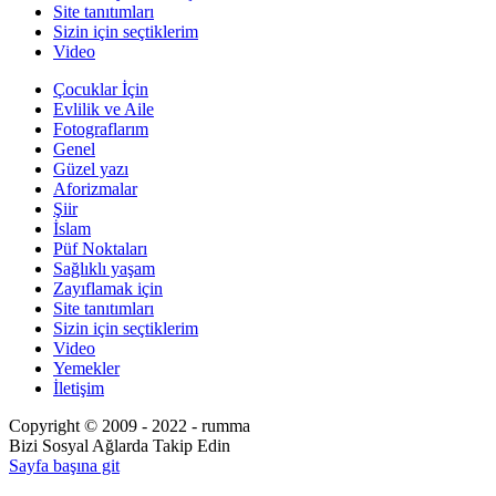
Site tanıtımları
Sizin için seçtiklerim
Video
Çocuklar İçin
Evlilik ve Aile
Fotograflarım
Genel
Güzel yazı
Aforizmalar
Şiir
İslam
Püf Noktaları
Sağlıklı yaşam
Zayıflamak için
Site tanıtımları
Sizin için seçtiklerim
Video
Yemekler
İletişim
Copyright © 2009 - 2022 - rumma
Bizi Sosyal Ağlarda Takip Edin
Sayfa başına git