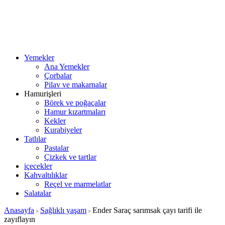
Yemekler
Ana Yemekler
Çorbalar
Pilav ve makarnalar
Hamurişleri
Börek ve poğaçalar
Hamur kızartmaları
Kekler
Kurabiyeler
Tatlılar
Pastalar
Çizkek ve tartlar
içecekler
Kahvaltılıklar
Reçel ve marmelatlar
Salatalar
Anasayfa
Sağlıklı yaşam
Ender Saraç sarımsak çayı tarifi ile
>
>
zayıflayın