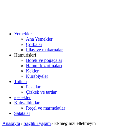
Yemekler
Ana Yemekler
Çorbalar
Pilav ve makarnalar
Hamurişleri
Börek ve poğaçalar
Hamur kızartmaları
Kekler
Kurabiyeler
Tatlılar
Pastalar
Çizkek ve tartlar
içecekler
Kahvaltılıklar
Reçel ve marmelatlar
Salatalar
Anasayfa
Sağlıklı yaşam
Ekmeğinizi elletmeyin
>
>