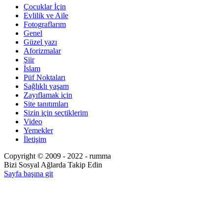
Çocuklar İçin
Evlilik ve Aile
Fotograflarım
Genel
Güzel yazı
Aforizmalar
Şiir
İslam
Püf Noktaları
Sağlıklı yaşam
Zayıflamak için
Site tanıtımları
Sizin için seçtiklerim
Video
Yemekler
İletişim
Copyright © 2009 - 2022 - rumma
Bizi Sosyal Ağlarda Takip Edin
Sayfa başına git