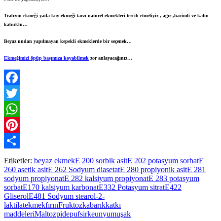
Trabzon ekmeği yada köy ekmeği tarzı naturel ekmekleri tercih etmeliyiz , ağır ,hacimli ve kalın
kabuklu…
Beyaz undan yapılmayan kepekli ekmeklerde bir seçenek…
Ekmeğimizi öpüp başımıza koyabilmek
zor anlayacağınız…
Facebook
Twitter
WhatsApp
Pinterest
Paylaş
Etiketler:
beyaz ekmek
E 200 sorbik asit
E 202 potasyum sorbat
E
260 asetik asit
E 262 Sodyum diasetat
E 280 propiyonik asit
E 281
sodyum propiyonat
E 282 kalsiyum propiyonat
E 283 potasyum
sorbat
E170 kalsiyum karbonat
E332 Potasyum sitrat
E422
Gliserol
E481 Sodyum stearol-2-
laktilat
ekmek
fırın
Fruktoz
kabarık
katkı
maddeleri
Maltoz
pide
puf
sirke
un
yumuşak