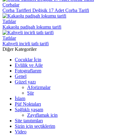
Çorbalar
Çorba Tarifleri Değişik 17 Adet Çorba Tarifi
Tatlılar
Kakaolu padişah lokumu tarifi
Tatlılar
Kahveli incirli tatlı tarifi
Diğer Kategoriler
Çocuklar İçin
Evlilik ve Aile
Fotograflarım
Genel
Güzel yazı
Aforizmalar
Şiir
İslam
Püf Noktaları
Sağlıklı yaşam
Zayıflamak için
Site tanıtımları
Sizin için seçtiklerim
Video