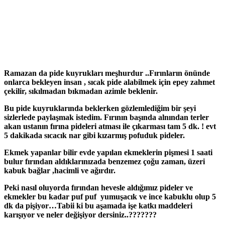
Ramazan da pide kuyrukları meşhurdur ..Fırınların önünde
onlarca bekleyen insan , sıcak pide alabilmek için epey zahmet
çekilir, sıkılmadan bıkmadan azimle beklenir.
Bu pide kuyruklarında beklerken gözlemlediğim bir şeyi
sizlerlede paylaşmak istedim. Fırının başında alnından terler
akan ustanın fırına pideleri atması ile çıkarması tam 5 dk. ! evt
5 dakikada sıcacık nar gibi kızarmış pofuduk pideler.
Ekmek yapanlar bilir evde yapılan ekmeklerin pişmesi 1 saati
bulur fırından aldıklarınızada benzemez çoğu zaman, üzeri
kabuk bağlar ,hacimli ve ağırdır.
Peki nasıl oluyorda fırından hevesle aldığımız pideler ve
ekmekler bu kadar puf puf yumuşacık ve ince kabuklu olup 5
dk da pişiyor…Tabii ki bu aşamada işe katkı maddeleri
karışıyor ve neler değişiyor dersiniz..???????