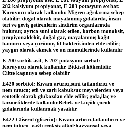
282 kalsiyum propiyonat, E 283 potasyum sorbat:
Koruyucu olarak kullanılır. Migren ağrılarına sebep
olabilir; doğal olarak mayalanmış gıdalarda, insan
teri ve geviş getirenlerin sindirim organlarında
bulunur, ayrıca suni olarak etilen, karbon monoksit,
propiyonaldehit, doğal gaz, mayalanmış kağıt
hamuru veya çürümüş lif bakterisinden elde edilir;
yaygın olarak ekmek ve un mamullerinde kullanılır
E 200 sorbik asit, E 202 potasyum sorbat:
Koruyucu olarak kullanılır. Bitkisel kökenlidir.
Ciltte kaşıntıya sebep olabilir
E420 sorbitol:
Kıvam artırıcı,suni tatlandırıcı ve
nem tutucu; etli ve zarlı kabuksuz meyvelerden veya
sentetik olarak glukozdan elde edilir; gıda,ilaç ve
kozmetiklerde kullanılır.Bebek ve küçük çocuk
gıdalarında kullanmak yasaktır.
E422 Gliserol (gliserin):
Kıvam artırıcı,tatlandırıcı ve
nem tutucu, yağlı renksiz alkol;hayvansal veya