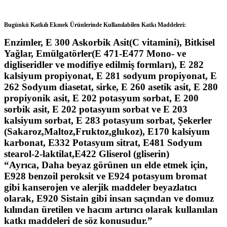
Bugünkü Katkılı Ekmek Ürünlerinde Kullanılabilen Katkı Maddeleri:
Enzimler, E 300 Askorbik Asit(C vitamini), Bitkisel
Yağlar, Emülgatörler(E 471-E477 Mono- ve
digliseridler ve modifiye edilmiş formları), E 282
kalsiyum propiyonat, E 281 sodyum propiyonat, E
262 Sodyum diasetat, sirke, E 260 asetik asit, E 280
propiyonik asit, E 202 potasyum sorbat, E 200
sorbik asit, E 202 potasyum sorbat ve E 203
kalsiyum sorbat, E 283 potasyum sorbat, Şekerler
(Sakaroz,Maltoz,Fruktoz,glukoz), E170 kalsiyum
karbonat, E332 Potasyum sitrat, E481 Sodyum
stearol-2-laktilat,E422 Gliserol (gliserin)
“Ayrıca, Daha beyaz görünen un elde etmek için,
E928 benzoil peroksit ve E924 potasyum bromat
gibi kanserojen ve alerjik maddeler beyazlatıcı
olarak, E920 Sistain gibi insan saçından ve domuz
kılından üretilen ve hacım artırıcı olarak kullanılan
katkı maddeleri de söz konusudur.”