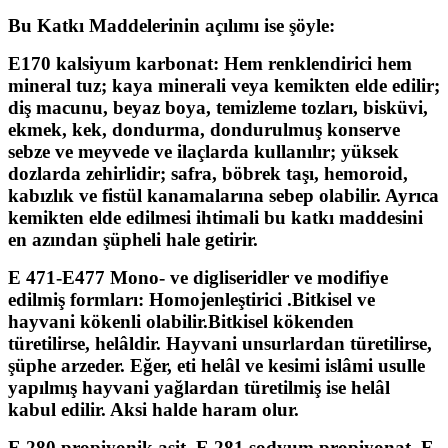
Bu Katkı Maddelerinin açılımı ise şöyle:
E170 kalsiyum karbonat:
Hem renklendirici hem
mineral tuz; kaya minerali veya kemikten elde edilir;
diş macunu, beyaz boya, temizleme tozları, bisküvi,
ekmek, kek, dondurma, dondurulmuş konserve
sebze ve meyvede ve ilaçlarda kullanılır; yüksek
dozlarda zehirlidir; safra, böbrek taşı, hemoroid,
kabızlık ve fistül kanamalarına sebep olabilir. Ayrıca
kemikten elde edilmesi ihtimali bu katkı maddesini
en azından şüpheli hale getirir.
E 471-E477 Mono- ve digliseridler ve modifiye
edilmiş formları:
Homojenleştirici .Bitkisel ve
hayvani kökenli olabilir.Bitkisel kökenden
türetilirse, helâldir. Hayvani unsurlardan türetilirse,
şüphe arzeder. Eğer, eti helâl ve kesimi islâmi usulle
yapılmış hayvani yağlardan türetilmiş ise helâl
kabul edilir. Aksi halde haram olur.
E 280 propiyonik asit, E 281 sodyum propiyonat, E