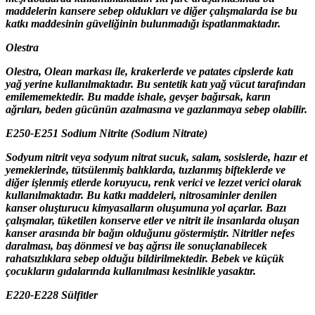
maddelerin kansere sebep oldukları ve diğer çalışmalarda ise bu
katkı maddesinin güveliğinin bulunmadığı ispatlanmaktadır.
Olestra
Olestra, Olean markası ile, krakerlerde ve patates cipslerde katı
yağ yerine kullanılmaktadır. Bu sentetik katı yağ vücut tarafından
emilememektedir. Bu madde ishale, gevşer bağırsak, karın
ağrıları, beden gücünün azalmasına ve gazlanmaya sebep olabilir.
E250-E251 Sodium Nitrite (Sodium Nitrate)
Sodyum nitrit veya sodyum nitrat sucuk, salam, sosislerde, hazır et
yemeklerinde, tütsülenmiş balıklarda, tuzlanmış bifteklerde ve
diğer işlenmiş etlerde koruyucu, renk verici ve lezzet verici olarak
kullanılmaktadır. Bu katkı maddeleri, nitrosaminler denilen
kanser oluşturucu kimyasalların oluşumuna yol açarlar. Bazı
çalışmalar, tüketilen konserve etler ve nitrit ile insanlarda oluşan
kanser arasında bir bağın olduğunu göstermiştir. Nitritler nefes
daralması, baş dönmesi ve baş ağrısı ile sonuçlanabilecek
rahatsızlıklara sebep olduğu bildirilmektedir. Bebek ve küçük
çocukların gıdalarında kullanılması kesinlikle yasaktır.
E220-E228 Sülfitler