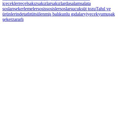
içecekler
reçel
sakız
sakızlar
sakızlarda
salam
salata
sosları
şekerlemeler
sosis
sosisler
soslar
sucuk
süt tozu
Tahıl ve
ürünlerinde
tatlı
tütsülenmiş balık
unlu gıdalar
yiyecek
yumuşak
şeker
zararlı