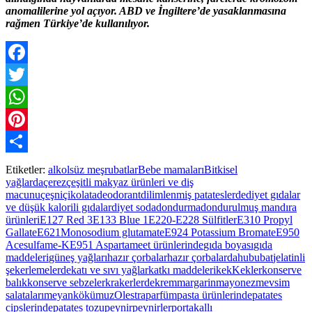
anomalilerine yol açıyor. ABD ve İngiltere’de yasaklanmasına
rağmen Türkiye’de kullanılıyor.
Facebook
Twitter
WhatsApp
Pinterest
Paylaş
Etiketler:
alkolsüz meşrubatlar
Bebe mamaları
Bitkisel
yağlarda
çerez
çeşitli makyaz ürünleri ve diş
macunu
çeşni
çikolata
deodorant
dilimlenmiş patateslerde
diyet gıdalar
ve düşük kalorili gıdalar
diyet soda
dondurma
dondurulmuş mandıra
ürünleri
E127 Red 3
E133 Blue 1
E220-E228 Sülfitler
E310 Propyl
Gallate
E621Monosodium glutamate
E924 Potassium Bromate
E950
Acesulfame-K
E951 Aspartame
et ürünlerinde
gıda boyası
gıda
maddeleri
güneş yağları
hazır çorbalar
hazır çorbalarda
hububat
jelatinli
şekerlemelerde
katı ve sıvı yağlar
katkı maddeleri
kek
Kekler
konserve
balık
konserve sebzeler
krakerlerde
krem
margarin
mayonez
mevsim
salataları
meyankökü
muz
Olestra
parfüm
pasta ürünlerinde
patates
cipslerinde
patates tozu
peynir
peynirler
portakallı