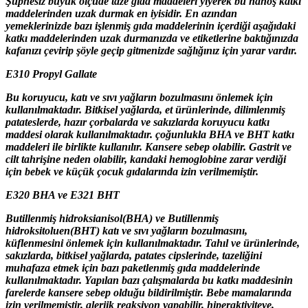
Şüphesiz büyük ölçüde taze gıda maddeleri yiyerek bu nahoş katkı
maddelerinden uzak durmak en iyisidir. En azından
yemeklerinizde bazı işlenmiş gıda maddelerinin içerdiği aşağıdaki
katkı maddelerinden uzak durmanızda ve etiketlerine baktığınızda
kafanızı çevirip şöyle geçip gitmenizde sağlığınız için yarar vardır.
E310 Propyl Gallate
Bu koruyucu, katı ve sıvı yağların bozulmasını önlemek için
kullanılmaktadır. Bitkisel yağlarda, et ürünlerinde, dilimlenmiş
patateslerde, hazır çorbalarda ve sakızlarda koruyucu katkı
maddesi olarak kullanılmaktadır. çoğunlukla BHA ve BHT katkı
maddeleri ile birlikte kullanılır. Kansere sebep olabilir. Gastrit ve
cilt tahrişine neden olabilir, kandaki hemoglobine zarar verdiği
için bebek ve küçük çocuk gıdalarında izin verilmemiştir.
E320 BHA ve E321 BHT
Butillenmiş hidroksianisol(BHA) ve Butillenmiş
hidroksitoluen(BHT) katı ve sıvı yağların bozulmasını,
küflenmesini önlemek için kullanılmaktadır. Tahıl ve ürünlerinde,
sakızlarda, bitkisel yağlarda, patates cipslerinde, tazeliğini
muhafaza etmek için bazı paketlenmiş gıda maddelerinde
kullanılmaktadır. Yapılan bazı çalışmalarda bu katkı maddesinin
farelerde kansere sebep olduğu bildirilmiştir. Bebe mamalarında
izin verilmemiştir, alerjik reaksiyon yapabilir, hiperaktiviteye,