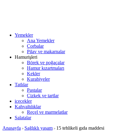
Yemekler
Ana Yemekler
Çorbalar
Pilav ve makarnalar
Hamurişleri
Börek ve poğaçalar
Hamur kızartmaları
Kekler
Kurabiyeler
Tatlılar
Pastalar
Çizkek ve tartlar
içecekler
Kahvaltılıklar
Reçel ve marmelatlar
Salatalar
Anasayfa
Sağlıklı yaşam
15 tehlikeli gıda maddesi
>
>