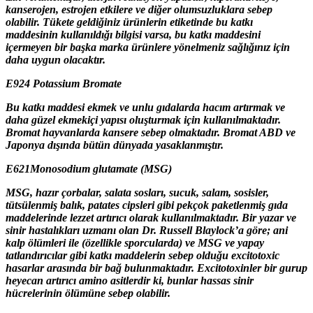
kanserojen, estrojen etkilere ve diğer olumsuzluklara sebep
olabilir. Tükete geldiğiniz ürünlerin etiketinde bu katkı
maddesinin kullanıldığı bilgisi varsa, bu katkı maddesini
içermeyen bir başka marka ürünlere yönelmeniz sağlığınız için
daha uygun olacaktır.
E924 Potassium Bromate
Bu katkı maddesi ekmek ve unlu gıdalarda hacım artırmak ve
daha güzel ekmekiçi yapısı oluşturmak için kullanılmaktadır.
Bromat hayvanlarda kansere sebep olmaktadır. Bromat ABD ve
Japonya dışında bütün dünyada yasaklanmıştır.
E621Monosodium glutamate (MSG)
MSG, hazır çorbalar, salata sosları, sucuk, salam, sosisler,
tütsülenmiş balık, patates cipsleri gibi pekçok paketlenmiş gıda
maddelerinde lezzet artırıcı olarak kullanılmaktadır. Bir yazar ve
sinir hastalıkları uzmanı olan Dr. Russell Blaylock’a göre; ani
kalp ölümleri ile (özellikle sporcularda) ve MSG ve yapay
tatlandırıcılar gibi katkı maddelerin sebep olduğu excitotoxic
hasarlar arasında bir bağ bulunmaktadır. Excitotoxinler bir gurup
heyecan artırıcı amino asitlerdir ki, bunlar hassas sinir
hücrelerinin ölümüne sebep olabilir.