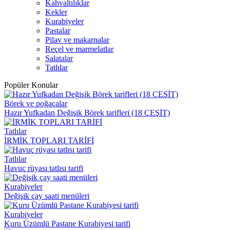
Kahvaltılıklar
Kekler
Kurabiyeler
Pastalar
Pilav ve makarnalar
Reçel ve marmelatlar
Salatalar
Tatlılar
Popüler Konular
Börek ve poğaçalar
Hazır Yufkadan Değişik Börek tarifleri (18 ÇEŞİT)
Tatlılar
İRMİK TOPLARI TARİFİ
Tatlılar
Havuç rüyası tatlısı tarifi
Kurabiyeler
Değişik çay saati menüleri
Kurabiyeler
Kuru Üzümlü Pastane Kurabiyesi tarifi