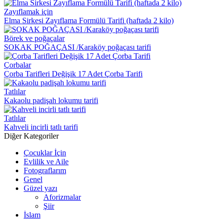
Zayıflamak için
Elma Sirkesi Zayıflama Formülü Tarifi (haftada 2 kilo)
Börek ve poğaçalar
SOKAK POĞAÇASI /Karaköy poğaçası tarifi
Çorbalar
Çorba Tarifleri Değişik 17 Adet Çorba Tarifi
Tatlılar
Kakaolu padişah lokumu tarifi
Tatlılar
Kahveli incirli tatlı tarifi
Diğer Kategoriler
Çocuklar İçin
Evlilik ve Aile
Fotograflarım
Genel
Güzel yazı
Aforizmalar
Şiir
İslam