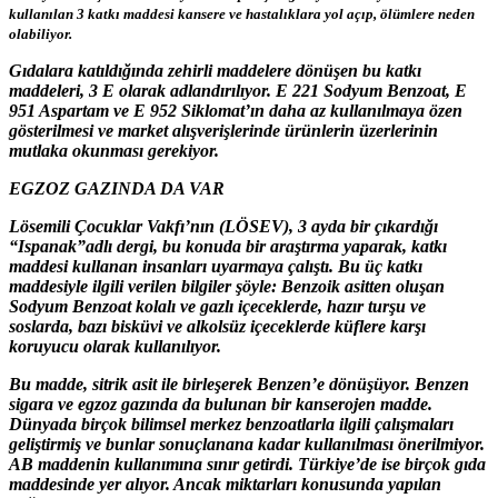
kullanılan 3 katkı maddesi kansere ve hastalıklara yol açıp, ölümlere neden
olabiliyor.
Gıdalara katıldığında zehirli maddelere dönüşen bu katkı
maddeleri, 3 E olarak adlandırılıyor. E 221 Sodyum Benzoat, E
951 Aspartam ve E 952 Siklomat’ın daha az kullanılmaya özen
gösterilmesi ve market alışverişlerinde ürünlerin üzerlerinin
mutlaka okunması gerekiyor.
EGZOZ GAZINDA DA VAR
Lösemili Çocuklar Vakfı’nın (LÖSEV), 3 ayda bir çıkardığı
“Ispanak”adlı dergi, bu konuda bir araştırma yaparak, katkı
maddesi kullanan insanları uyarmaya çalıştı. Bu üç katkı
maddesiyle ilgili verilen bilgiler şöyle: Benzoik asitten oluşan
Sodyum Benzoat kolalı ve gazlı içeceklerde, hazır turşu ve
soslarda, bazı bisküvi ve alkolsüz içeceklerde küflere karşı
koruyucu olarak kullanılıyor.
Bu madde, sitrik asit ile birleşerek Benzen’e dönüşüyor. Benzen
sigara ve egzoz gazında da bulunan bir kanserojen madde.
Dünyada birçok bilimsel merkez benzoatlarla ilgili çalışmaları
geliştirmiş ve bunlar sonuçlanana kadar kullanılması önerilmiyor.
AB maddenin kullanımına sınır getirdi. Türkiye’de ise birçok gıda
maddesinde yer alıyor. Ancak miktarları konusunda yapılan