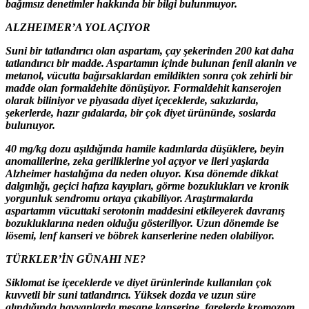
bağımsız denetimler hakkında bir bilgi bulunmuyor.
ALZHEIMER’A YOL AÇIYOR
Suni bir tatlandırıcı olan aspartam, çay şekerinden 200 kat daha
tatlandırıcı bir madde. Aspartamın içinde bulunan fenil alanin ve
metanol, vücutta bağırsaklardan emildikten sonra çok zehirli bir
madde olan formaldehite dönüşüyor. Formaldehit kanserojen
olarak biliniyor ve piyasada diyet içeceklerde, sakızlarda,
şekerlerde, hazır gıdalarda, bir çok diyet ürününde, soslarda
bulunuyor.
40 mg/kg dozu aşıldığında hamile kadınlarda düşüklere, beyin
anomalilerine, zeka geriliklerine yol açıyor ve ileri yaşlarda
Alzheimer hastalığına da neden oluyor. Kısa dönemde dikkat
dalgınlığı, geçici hafıza kayıpları, görme bozuklukları ve kronik
yorgunluk sendromu ortaya çıkabiliyor. Araştırmalarda
aspartamın vücuttaki serotonin maddesini etkileyerek davranış
bozukluklarına neden olduğu gösteriliyor. Uzun dönemde ise
lösemi, lenf kanseri ve böbrek kanserlerine neden olabiliyor.
TÜRKLER’İN GÜNAHI NE?
Siklomat ise içeceklerde ve diyet ürünlerinde kullanılan çok
kuvvetli bir suni tatlandırıcı. Yüksek dozda ve uzun süre
alındığında hayvanlarda mesane kanserine, farelerde kromozom