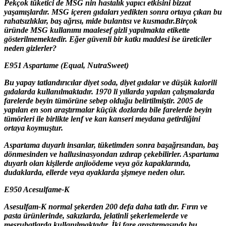
Pekçok tüketici de MSG nin hastalık yapıcı etkisini bizzat
yaşamışlardır. MSG içeren gıdaları yedikten sonra ortaya çıkan bu
rahatsızlıklar, baş ağrısı, mide bulantısı ve kusmadır.Birçok
üründe MSG kullanımı maalesef gizli yapılmakta etikette
gösterilmemektedir. Eğer güvenli bir katkı maddesi ise üreticiler
neden gizlerler?
E951 Aspartame (Equal, NutraSweet)
Bu yapay tatlandırıcılar diyet soda, diyet gıdalar ve düşük kalorili
gıdalarda kullanılmaktadır. 1970 li yıllarda yapılan çalışmalarda
farelerde beyin tümörüne sebep olduğu belirtilmiştir. 2005 de
yapılan en son araştırmalar küçük dozlarda bile farelerde beyin
tümörleri ile birlikte lenf ve kan kanseri meydana getirdiğini
ortaya koymuştur.
Aspartama duyarlı insanlar, tüketimden sonra başağrısından, baş
dönmesinden ve hallusinasyondan ızdırap çekebilirler. Aspartama
duyarlı olan kişilerde anjioödeme veya göz kapaklarında,
dudaklarda, ellerde veya ayaklarda şişmeye neden olur.
E950 Acesulfame-K
Asesulfam-K normal şekerden 200 defa daha tatlı dır. Fırın ve
pasta ürünlerinde, sakızlarda, jelatinli şekerlemelerde ve
meşrubatlarda kullanılmaktadır. İki fare araştırmasında bu