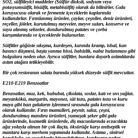
SO2, sülfitleyici maddeler (Sülfür dioksit, sodyum veya
potasyumsülfit, bisülfit, metabisülfit) olarak da bilinirler. Gıda
koruyucusu olarak ve fermente içeceklerin kaplarında
kullanılırlar. Fırınlanmış ürünler, çaylar, çeşniler, deniz ürünleri,
reçeller, jöleler, kurutulmuş meyveler, meyve suları, konserve ve
suyu alınmış sebzeler, dondurulmuş patates ve çorba
karışımlarında ve içeceklerde bulunurlar.
Sülfitler göğüste sıkışma, kurdeşen, karında kramp, ishal, kan
basıncı düşmesi, başta yanma hissi, halsizlik, nabız hızlanması gibi
bulgulara neden olur. Ayrıca sülfitler, bunlara duyarlı astımlılarda
astım atağını tetikleyebilir.
Bir çok restoranın salata barında yüksek düzeyde sülfit mevcuttur.
E210-E219 Benzoatlar
Benzoatlar, muz, kek, hububat, çikolata, soslar, katı ve sıvı yağlar,
meyankökü, margarin, mayonez, süt tozu, patates tozu ve kuru
maya gibi bazı gıdaların işlenmesi sırasında gıda koruyucusu
olarak kullanılır. Fırın mamulleri, peynir, sakız, çeşni,
dondurulmuş mandıra ürünleri, yumuşak şeker gibi gıda
ürünlerinde, kozmetik ürünlerde, diş macunlarında eczacılıkta
ağız yoluyla alınan bir çok ilaçta, öksürüğe karşı antiseptik ve
mantara karşı merhem yapımında kullanılır. Astıma , sinirsel
bozukluğa, ve çocuklarda hiperaktiviteye, kurdeşene neden