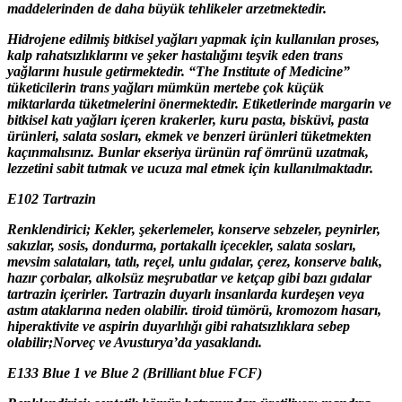
maddelerinden de daha büyük tehlikeler arzetmektedir.
Hidrojene edilmiş bitkisel yağları yapmak için kullanılan proses,
kalp rahatsızlıklarını ve şeker hastalığını teşvik eden trans
yağlarını husule getirmektedir. “The Institute of Medicine”
tüketicilerin trans yağları mümkün mertebe çok küçük
miktarlarda tüketmelerini önermektedir. Etiketlerinde margarin ve
bitkisel katı yağları içeren krakerler, kuru pasta, bisküvi, pasta
ürünleri, salata sosları, ekmek ve benzeri ürünleri tüketmekten
kaçınmalısınız. Bunlar ekseriya ürünün raf ömrünü uzatmak,
lezzetini sabit tutmak ve ucuza mal etmek için kullanılmaktadır.
E102 Tartrazin
Renklendirici; Kekler, şekerlemeler, konserve sebzeler, peynirler,
sakızlar, sosis, dondurma, portakallı içecekler, salata sosları,
mevsim salataları, tatlı, reçel, unlu gıdalar, çerez, konserve balık,
hazır çorbalar, alkolsüz meşrubatlar ve ketçap gibi bazı gıdalar
tartrazin içerirler. Tartrazin duyarlı insanlarda kurdeşen veya
astım ataklarına neden olabilir. tiroid tümörü, kromozom hasarı,
hiperaktivite ve aspirin duyarlılığı gibi rahatsızlıklara sebep
olabilir;Norveç ve Avusturya’da yasaklandı.
E133 Blue 1 ve Blue 2 (Brilliant blue FCF)