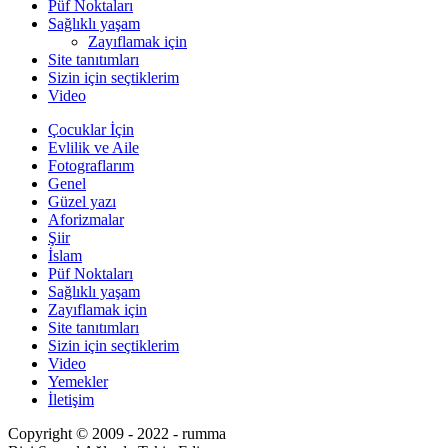
Püf Noktaları
Sağlıklı yaşam
Zayıflamak için
Site tanıtımları
Sizin için seçtiklerim
Video
Çocuklar İçin
Evlilik ve Aile
Fotograflarım
Genel
Güzel yazı
Aforizmalar
Şiir
İslam
Püf Noktaları
Sağlıklı yaşam
Zayıflamak için
Site tanıtımları
Sizin için seçtiklerim
Video
Yemekler
İletişim
Copyright © 2009 - 2022 - rumma