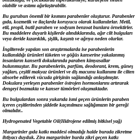
olabilir ve astımı ağırlaştırabilir.
Bu gurubun önemli bir kısmını parabenler oluşturur. Parabenler
gıda, kozmetik ve ilaçlarda koruyucu olarak kullanılırlar. Metil,
etil, propil, butil paraben ve sodyum benzoat bunlara örnektirler.
Bu maddelere duyarlı kişilerde alındıklarında, ağır cilt bulguları
veya deride kızarıklık, şişlik, kaşıntı ve ağrıya neden olurlar.
İngilterede yapılan son araştırmalarda ise parabenlerin
kullanıldığı ürünleri tüketen ve göğüs kanserine yakalanmış
insanların kanserli dokularında paraben kimyasallar
bulunmuştur. Bu parabenlerin, parfüm, deodorant, krem, güneş
yağları, çeşitli makyaz ürünleri ve diş macunu kullanımı ile cilten
absorbe edilerek vücuda girişinin sağlandığı anlaşılmıştır.
Dokulara yerleşen parabenler östrojen hormonlarını artırarak
dengeyi bozmakta ve kanser tümörleri oluşmaktadır.
Bu bulgulardan sonra yukarıda ismi geçen ürünlerin paraben
içeren çeşitlerinden şiddetle kaçınılması sağlığımızın bir gereği
olmalıdır..
Hydrogenated Vegetable Oil(Hidrojene edilmiş bitkisel yağ)
Margarinler gıda katkı maddesi olmadığı halde burada zikretme
ihtiyacı duyduk. Zira margarinler burda zikri geçen katkı