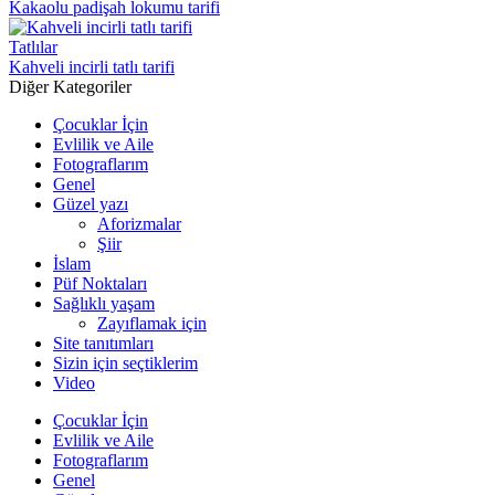
Kakaolu padişah lokumu tarifi
Tatlılar
Kahveli incirli tatlı tarifi
Diğer Kategoriler
Çocuklar İçin
Evlilik ve Aile
Fotograflarım
Genel
Güzel yazı
Aforizmalar
Şiir
İslam
Püf Noktaları
Sağlıklı yaşam
Zayıflamak için
Site tanıtımları
Sizin için seçtiklerim
Video
Çocuklar İçin
Evlilik ve Aile
Fotograflarım
Genel