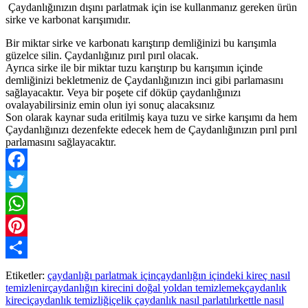
Çaydanlığınızın dışını parlatmak için ise kullanmanız gereken ürün
sirke ve karbonat karışımıdır.
Bir miktar sirke ve karbonatı karıştırıp demliğinizi bu karışımla
güzelce silin. Çaydanlığınız pırıl pırıl olacak.
Ayrıca sirke ile bir miktar tuzu karıştırıp bu karışımın içinde
demliğinizi bekletmeniz de Çaydanlığınızın inci gibi parlamasını
sağlayacaktır. Veya bir poşete cif döküp çaydanlığınızı
ovalayabilirsiniz emin olun iyi sonuç alacaksınız
Son olarak kaynar suda eritilmiş kaya tuzu ve sirke karışımı da hem
Çaydanlığınızı dezenfekte edecek hem de Çaydanlığınızın pırıl pırıl
parlamasını sağlayacaktır.
Facebook
Twitter
WhatsApp
Pinterest
Paylaş
Etiketler:
çaydanlığı parlatmak için
çaydanlığın içindeki kireç nasıl
temizlenir
çaydanlığın kirecini doğal yoldan temizlemek
çaydanlık
kireci
çaydanlık temizliği
çelik çaydanlık nasıl parlatılır
kettle nasıl