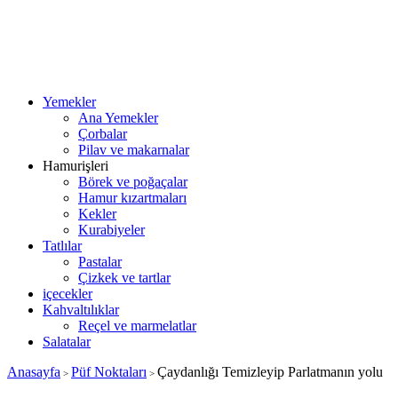
Yemekler
Ana Yemekler
Çorbalar
Pilav ve makarnalar
Hamurişleri
Börek ve poğaçalar
Hamur kızartmaları
Kekler
Kurabiyeler
Tatlılar
Pastalar
Çizkek ve tartlar
içecekler
Kahvaltılıklar
Reçel ve marmelatlar
Salatalar
Anasayfa
Püf Noktaları
Çaydanlığı Temizleyip Parlatmanın yolu
>
>