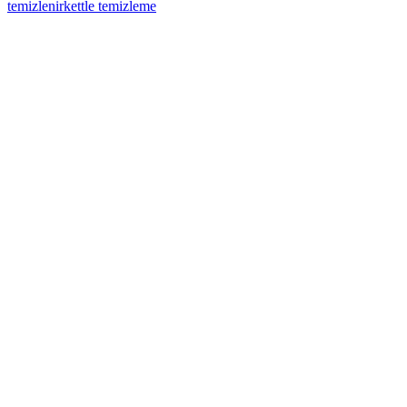
temizlenir
kettle temizleme