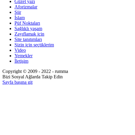
Güzel yazı
Aforizmalar
Şiir
İslam
Püf Noktaları
Sağlıklı yaşam
Zayıflamak için
Site tanıtımları
Sizin için seçtiklerim
Video
Yemekler
İletişim
Copyright © 2009 - 2022 - rumma
Bizi Sosyal Ağlarda Takip Edin
Sayfa başına git