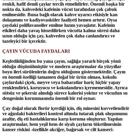
renkli, hafif demli çaylar tercih etmelidirler. Önemli başka bir
nokta da, kahvedeki kafeinin vücut tarafından çok çabuk
emilmesidir. Buna bağlı olarak kahve uyarıcı etkisiyle kan
dolaşımını ve kadiyovasküler faaliyeti hemen artırır. Oysa
çaydaki poliflavanoller emilme hızını yavaşlatır. Kafeinin
etkileri daha yavaş hissedilirken vücutta kalma süresi daha
uzun olduğu için çay, kahveden çok daha canlandırıcı ve
tazeleyici bir içecektir.
ÇAYIN VÜCUDA FAYDALARI
Keşfedildiğinden bu yana çayın, sağlığa yararlı birçok yönü
olduğu düşünülmüştür ve modern araştırmalar da yüzyıllar
boyu ileri sürülenlerin doğru olduğunu göstermektedir. Çayın
en önemli özelliği tamamen doğal bir ürün olması, kokulu
çaylardaki çiçek, meyve veya baharatlar hariç hiçbir yapay
renklendirici, koruyucu ve kokulandırıcı içermemesidir. Ayrıca
sütsüz ve şekersiz alındığı sürece kalorisi yoktur ve vücudun su
dengesinin korunmasında önemli bir rol oynar.
Çay doğal olarak florür içerdiği için, diş minesini kuvvetlendirir
ve ağızdaki bakterileri kontrol altında tutarak plak oluşumunu
azaltır, diş eti hastalıklarına karşı koruma oluşturur. Yapılan
araştırmalar, hem yeşil hem de siyah çayların tüketilmesinin
kanser riskini -özellikle akciğer, bağırsak ve cilt kanseri-