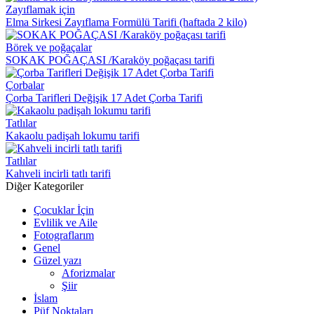
Zayıflamak için
Elma Sirkesi Zayıflama Formülü Tarifi (haftada 2 kilo)
Börek ve poğaçalar
SOKAK POĞAÇASI /Karaköy poğaçası tarifi
Çorbalar
Çorba Tarifleri Değişik 17 Adet Çorba Tarifi
Tatlılar
Kakaolu padişah lokumu tarifi
Tatlılar
Kahveli incirli tatlı tarifi
Diğer Kategoriler
Çocuklar İçin
Evlilik ve Aile
Fotograflarım
Genel
Güzel yazı
Aforizmalar
Şiir
İslam
Püf Noktaları