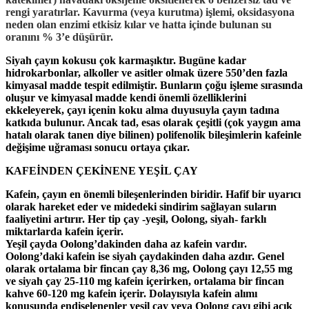
rengi yaratırlar. Kavurma (veya kurutma) işlemi, oksidasyona
neden olan enzimi etkisiz kılar ve hatta içinde bulunan su
oranını % 3’e düşürür.
Siyah çayın kokusu çok karmaşıktır. Bugüne kadar
hidrokarbonlar, alkoller ve asitler olmak üzere 550’den fazla
kimyasal madde tespit edilmiştir. Bunların çoğu işleme sırasında
oluşur ve kimyasal madde kendi önemli özelliklerini
ekkeleyerek, çayı içenin koku alma duyusuyla çayın tadına
katkıda bulunur. Ancak tad, esas olarak çeşitli (çok yaygın ama
hatalı olarak tanen diye bilinen) polifenolik bileşimlerin kafeinle
değişime uğraması sonucu ortaya çıkar.
KAFEİNDEN ÇEKİNENE YEŞİL ÇAY
Kafein, çayın en önemli bileşenlerinden biridir. Hafif bir uyarıcı
olarak hareket eder ve midedeki sindirim sağlayan suların
faaliyetini artırır. Her tip çay -yeşil, Oolong, siyah- farklı
miktarlarda kafein içerir.
Yeşil çayda Oolong’dakinden daha az kafein vardır.
Oolong’daki kafein ise siyah çaydakinden daha azdır. Genel
olarak ortalama bir fincan çay 8,36 mg, Oolong çayı 12,55 mg
ve siyah çay 25-110 mg kafein içerirken, ortalama bir fincan
kahve 60-120 mg kafein içerir. Dolayısıyla kafein alımı
konusunda endişelenenler yeşil çay veya Oolong çayı gibi açık