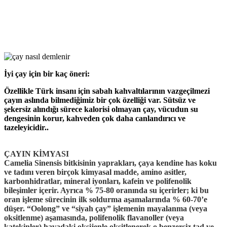
İyi çay için bir kaç öneri:
Özellikle Türk insanı için sabah kahvaltılarının vazgeçilmezi
çayın aslında bilmediğimiz bir çok özelliği var. Sütsüz ve
şekersiz alındığı sürece kalorisi olmayan çay, vücudun su
dengesinin korur, kahveden çok daha canlandırıcı ve
tazeleyicidir..
ÇAYIN KİMYASI
Camelia Sinensis bitkisinin yaprakları, çaya kendine has koku
ve tadını veren birçok kimyasal madde, amino asitler,
karbonhidratlar, mineral iyonları, kafein ve polifenolik
bileşimler içerir. Ayrıca % 75-80 oranında su içerirler; ki bu
oran işleme sürecinin ilk soldurma aşamalarında % 60-70’e
düşer. “Oolong” ve “siyah çay” işlemenin mayalanma (veya
oksitlenme) aşamasında, polifenolik flavanoller (veya
katekinler) havadaki oksijenle oksitlenerek o benzersiz tad ve