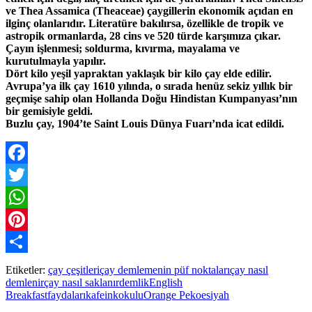
ve Thea Assamica (Theaceae) çaygillerin ekonomik açıdan en
ilginç olanlarıdır. Literatüre bakılırsa, özellikle de tropik ve
astropik ormanlarda, 28 cins ve 520 türde karşımıza çıkar.
Çayın işlenmesi; soldurma, kıvırma, mayalama ve
kurutulmayla yapılır.
Dört kilo yeşil yapraktan yaklaşık bir kilo çay elde edilir.
Avrupa’ya ilk çay 1610 yılında, o sırada henüz sekiz yıllık bir
geçmişe sahip olan Hollanda Doğu Hindistan Kumpanyası’nın
bir gemisiyle geldi.
Buzlu çay, 1904’te Saint Louis Dünya Fuarı’nda icat edildi.
Facebook
Twitter
WhatsApp
Pinterest
Paylaş
Etiketler:
çay çeşitleri
çay demlemenin püf noktaları
çay nasıl
demlenir
çay nasıl saklanır
demlik
English
Breakfast
faydaları
kafein
kokulu
Orange Pekoe
siyah