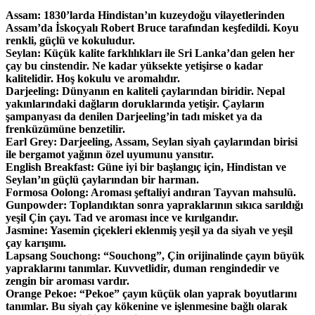
Assam: 1830’larda Hindistan’ın kuzeydoğu vilayetlerinden
Assam’da İskoçyalı Robert Bruce tarafından keşfedildi. Koyu
renkli, güçlü ve kokuludur.
Seylan: Küçük kalite farklılıkları ile Sri Lanka’dan gelen her
çay bu cinstendir. Ne kadar yüksekte yetişirse o kadar
kalitelidir. Hoş kokulu ve aromalıdır.
Darjeeling: Dünyanın en kaliteli çaylarından biridir. Nepal
yakınlarındaki dağların doruklarında yetişir. Çayların
şampanyası da denilen Darjeeling’in tadı misket ya da
frenküzümüne benzetilir.
Earl Grey: Darjeeling, Assam, Seylan siyah çaylarından birisi
ile bergamot yağının özel uyumunu yansıtır.
English Breakfast: Güne iyi bir başlangıç için, Hindistan ve
Seylan’ın güçlü çaylarından bir harman.
Formosa Oolong: Aroması şeftaliyi andıran Tayvan mahsulü.
Gunpowder: Toplandıktan sonra yapraklarının sıkıca sarıldığı
yeşil Çin çayı. Tad ve aroması ince ve kırılgandır.
Jasmine: Yasemin çiçekleri eklenmiş yeşil ya da siyah ve yeşil
çay karışımı.
Lapsang Souchong: “Souchong”, Çin orijinalinde çayın büyük
yapraklarını tanımlar. Kuvvetlidir, duman rengindedir ve
zengin bir aroması vardır.
Orange Pekoe: “Pekoe” çayın küçük olan yaprak boyutlarını
tanımlar. Bu siyah çay kökenine ve işlenmesine bağlı olarak