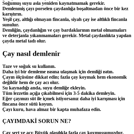
Soğumuş suyu asla yeniden kaynatmamak gerekir.
Demlenmiş çayı porselen çaydanlığa boşaltmadan önce bir kez
karıştırın.
Yeşil çay, altlığı olmayan fincanla, siyah çay ise altlıklı fincanla
sunulur.
Demliğin, çaydanlığın ve çay bardaklarının metal olmamaları
ve deterjanla yıkanmamaları gerekir. Metal çaydanlıkta yapılan
çayda metal tadı olur.
Çay nasıl demlenir
Taze ve soğuk su kullanın.
Daha iyi bir demleme ısısına ulaşmak için demliği ısıtın.
Çayın ölçüsüne dikkat edin; fazla çay koymak hem ekonomik
değildir hem de çay acı olur.
Su kaynadığı anda, suyu demliğe ekleyin.
Tüm lezzetin açığa çıkabilmesi için 3-5 dakika demleyin.
Eğer çayınızı süt ile içmek istiyorsanız daha iyi karışması için
fincana önce sütü koyun.
Çayı kuru, hava almaz bir kapta muhafaza edin.
ÇAYIMDAKİ SORUN NE?
Çay sert ve acı: Büyük olasılıkla fazla çay koymuşsunuzdur.