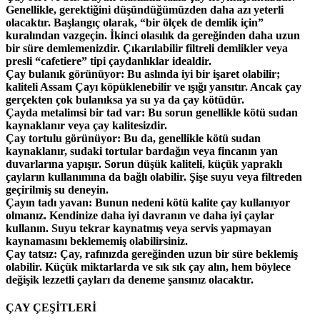
Genellikle, gerektiğini düşündüğümüzden daha azı yeterli
olacaktır. Başlangıç olarak, “bir ölçek de demlik için”
kuralından vazgeçin. İkinci olasılık da gereğinden daha uzun
bir süre demlemenizdir. Çıkarılabilir filtreli demlikler veya
presli “cafetiere” tipi çaydanlıklar idealdir.
Çay bulanık görünüyor: Bu aslında iyi bir işaret olabilir;
kaliteli Assam Çayı köpüklenebilir ve ışığı yansıtır. Ancak çay
gerçekten çok bulanıksa ya su ya da çay kötüdür.
Çayda metalimsi bir tad var: Bu sorun genellikle kötü sudan
kaynaklanır veya çay kalitesizdir.
Çay tortulu görünüyor: Bu da, genellikle kötü sudan
kaynaklanır, sudaki tortular bardağın veya fincanın yan
duvarlarına yapışır. Sorun düşük kaliteli, küçük yapraklı
çayların kullanımına da bağlı olabilir. Şişe suyu veya filtreden
geçirilmiş su deneyin.
Çayın tadı yavan: Bunun nedeni kötü kalite çay kullanıyor
olmanız. Kendinize daha iyi davranın ve daha iyi çaylar
kullanın. Suyu tekrar kaynatmış veya servis yapmayan
kaynamasını beklememiş olabilirsiniz.
Çay tatsız: Çay, rafınızda gereğinden uzun bir süre beklemiş
olabilir. Küçük miktarlarda ve sık sık çay alın, hem böylece
değişik lezzetli çayları da deneme şansınız olacaktır.
ÇAY ÇEŞİTLERİ