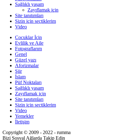
Sağlıklı yaşam
Zayıflamak için
Site tanıtımları
Sizin için seçtiklerim
Video
Çocuklar İçin
Evlilik ve Aile
Fotograflarım
Genel
Güzel yazı
Aforizmalar
Şiir
İslam
Püf Noktaları
Sağlıklı yaşam
Zayıflamak için
Site tanıtımları
Sizin için seçtiklerim
Video
Yemekler
İletişim
Copyright © 2009 - 2022 - rumma
Bizi Sosyal Ağlarda Takip Edin