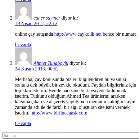
caner sayıner
diyor ki:
19 Nisan 2012, 22:12
online çay satışında
http://www.caykolik.net
bence bir numara
Cevapla
Ahmet Tunaboylu
diyor ki:
24 Kasım 2013, 00:52
Merhaba, çay konusunda bizleri bilgilendiren bu yazınızı
sonuna dek büyük bir zevkle okudum. Faydalı bilgileriniz için
teşekkür ederim. Bende nacizane bir tavsiyede bulunmak
isterim. Tutkunu olduğum Ahmad Tea ürünlerini ararken
karşıma çıkan ve alışveriş yaptığımda memnun kaldığım, aynı
zamanda adı ile de farklı bir algı oluşturan site ismi vermek
isterim.
http://www.birfincanask.com
Cevapla