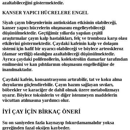
azaltabileceğini göstermektedir.
KANSER YAPICI HÜCRELERE ENGEL
Siyah çayın bileşenlerinin antioksidan etkisinin olabileceği,
kanser yapıcı hücrelerin oluşmasını engelleyebileceği
düşünülmektedir. Geçtiğimiz yıllarda yapılan çeşitil
araştırmalar çayın kalp hastalıkları, felç ve tromboza karşı olası
etkilerini göstermektedir. Çaydaki kafeinin kalp ve dolaşım
sistemi için hafif bir uyarıcı olabileceği ve böylece arteoskleroz
(damar sertliği) olasılığını azaltabileceği düşünülmektedir.
Ayrıca çaydaki polifenollerin, kolekstrolün damarlar tarafından
emilmesini ve kan pıhtılarının oluşmasını engellediğine de
inanılmaktadır.
Çaydaki kafein, konsantrasyonu artırabilir, tat ve koku alma
duyularını güçlendirebilir. Çayın hazım sağlayan sıvıları,
böbrekler ve karaciğer de dahil olmak üzere metabolizmayı
uyarır. Böylece toksinlerin ve diğer istenmeyen maddelerin
vücuttan atılmasına yardımcı olur.
İYİ ÇAY İÇİN BİRKAÇ ÖNERİ
Su on saniyeden fazla kaynayıp fokurdamamalıdır yoksa
gereğinden fazal oksijen kaybeder.