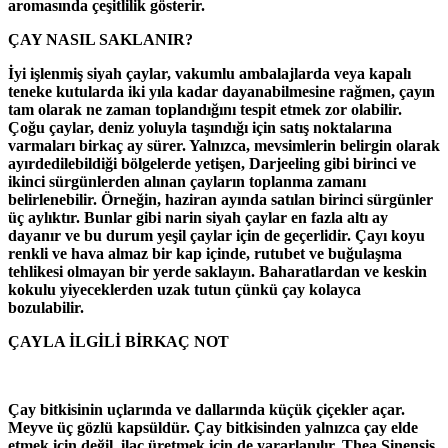
aromasında çeşitlilik gösterir.
ÇAY NASIL SAKLANIR?
İyi işlenmiş siyah çaylar, vakumlu ambalajlarda veya kapalı
teneke kutularda iki yıla kadar dayanabilmesine rağmen, çayın
tam olarak ne zaman toplandığını tespit etmek zor olabilir.
Çoğu çaylar, deniz yoluyla taşındığı için satış noktalarına
varmaları birkaç ay sürer. Yalnızca, mevsimlerin belirgin olarak
ayırdedilebildiği bölgelerde yetişen, Darjeeling gibi birinci ve
ikinci sürgünlerden alınan çayların toplanma zamanı
belirlenebilir. Örneğin, haziran ayında satılan birinci sürgünler
üç aylıktır. Bunlar gibi narin siyah çaylar en fazla altı ay
dayanır ve bu durum yeşil çaylar için de geçerlidir. Çayı koyu
renkli ve hava almaz bir kap içinde, rutubet ve buğulaşma
tehlikesi olmayan bir yerde saklayın. Baharatlardan ve keskin
kokulu yiyeceklerden uzak tutun çünkü çay kolayca
bozulabilir.
ÇAYLA İLGİLİ BİRKAÇ NOT
Çay bitkisinin uçlarında ve dallarında küçük çiçekler açar.
Meyve üç gözlü kapsüldür. Çay bitkisinden yalnızca çay elde
etmek için değil, ilaç üretmek için de yararlanılır. Thea Sinensis