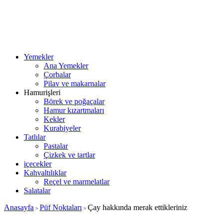
Yemekler
Ana Yemekler
Çorbalar
Pilav ve makarnalar
Hamurişleri
Börek ve poğaçalar
Hamur kızartmaları
Kekler
Kurabiyeler
Tatlılar
Pastalar
Çizkek ve tartlar
içecekler
Kahvaltılıklar
Reçel ve marmelatlar
Salatalar
Anasayfa
Püf Noktaları
Çay hakkında merak ettikleriniz
>
>