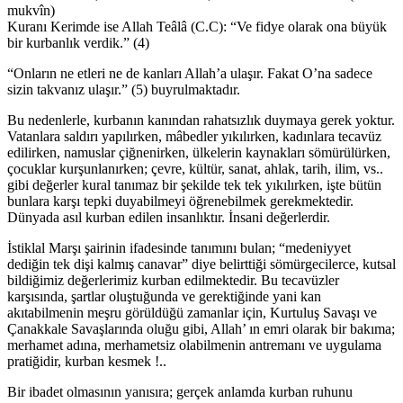
mukvîn)
Kuranı Kerimde ise Allah Teâlâ (C.C): “Ve fidye olarak ona büyük
bir kurbanlık verdik.” (4)
“Onların ne etleri ne de kanları Allah’a ulaşır. Fakat O’na sadece
sizin takvanız ulaşır.” (5) buyrulmaktadır.
Bu nedenlerle, kurbanın kanından rahatsızlık duymaya gerek yoktur.
Vatanlara saldırı yapılırken, mâbedler yıkılırken, kadınlara tecavüz
edilirken, namuslar çiğnenirken, ülkelerin kaynakları sömürülürken,
çocuklar kurşunlanırken; çevre, kültür, sanat, ahlak, tarih, ilim, vs..
gibi değerler kural tanımaz bir şekilde tek tek yıkılırken, işte bütün
bunlara karşı tepki duyabilmeyi öğrenebilmek gerekmektedir.
Dünyada asıl kurban edilen insanlıktır. İnsani değerlerdir.
İstiklal Marşı şairinin ifadesinde tanımını bulan; “medeniyyet
dediğin tek dişi kalmış canavar” diye belirttiği sömürgecilerce, kutsal
bildiğimiz değerlerimiz kurban edilmektedir. Bu tecavüzler
karşısında, şartlar oluştuğunda ve gerektiğinde yani kan
akıtabilmenin meşru görüldüğü zamanlar için, Kurtuluş Savaşı ve
Çanakkale Savaşlarında oluğu gibi, Allah’ ın emri olarak bir bakıma;
merhamet adına, merhametsiz olabilmenin antremanı ve uygulama
pratiğidir, kurban kesmek !..
Bir ibadet olmasının yanısıra; gerçek anlamda kurban ruhunu