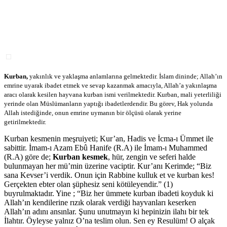
Kurban,
yakınlık ve yaklaşma anlamlarına gelmektedir. İslam dininde; Allah’ın
emrine uyarak ibadet etmek ve sevap kazanmak amacıyla, Allah’a yakınlaşma
aracı olarak kesilen hayvana kurban ismi verilmektedir. Kurban, mali yeterliliği
yerinde olan Müslümanların yaptığı ibadetlerdendir. Bu görev, Hak yolunda
Allah istediğinde, onun emrine uymanın bir ölçüsü olarak yerine
getirilmektedir.
Kurban kesmenin meşruiyeti; Kur’an, Hadis ve İcma-ı Ümmet ile
sabittir. İmam-ı Azam Ebû Hanife (R.A) ile İmam-ı Muhammed
(R.A) göre de;
Kurban kesmek
, hür, zengin ve seferi halde
bulunmayan her mü’min üzerine vaciptir. Kur’anı Kerimde; “Biz
sana Kevser’i verdik. Onun için Rabbine kulluk et ve kurban kes!
Gerçekten ebter olan şüphesiz seni kötüleyendir.” (1)
buyrulmaktadır. Yine ; “Biz her ümmete kurban ibadeti koyduk ki
Allah’ın kendilerine rızık olarak verdiği hayvanları keserken
Allah’ın adını ansınlar. Şunu unutmayın ki hepinizin ilahı bir tek
İlahtır. Öyleyse yalnız O’na teslim olun. Sen ey Resulüm! O alçak