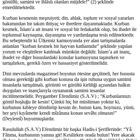
gönüllü, samimi ve ihlâslı olanları müjdele!” (2) şeklinde
emredilmektedir.
Kurban kesmenin meşruiyeti; din, ahlak, toplum ve sosyal yararları
bakımından bir takım ihtiyaç ve ibretlere dayanmaktadır. Kurban
kesmek, İslam’a ait insani ve sosyal bir fedakarlık olup, bu ibadet ile
toplumsal kaynaşma, dayanışma ve yardımlaşma tesis edilmektedir.
Bu sebeptendir ki Ülkemiz kamuoyunda yer alan tartışmalarda
anlatılan “kurban kesmek bir hayvan katliamıdır” şeklinde yapılan
yorum ve eleştirilere katılmak mümkün değildir. İslam’a ait inanç,
ibadet ve diğer hususlardaki konular kamuoyuna taşınırken ve
tartışılırken, gerekli özen ve hassasiyet gösterilmelidir.
Dini mevzularda magazinsel boyutun ötesine geçilmeli, her hususta
olması gerektiği gibi kurban konusu da işin ruhuna uygun samimi
insanlarla tartışılmalı, görüntü ve gürültü kirliliği açısından halkın
duyguları ve inançlarıyla oynanarak samimi insanlar
incitilmemelidir. Peygamber Efendimiz (S.A.V) ; “Kurbanlarınızı
gönül hoşluğu ile kesin! Çünkü hiç bir müslüman yoktur ki,
kurbanını kıbleye döndürüp kessin de, bunun kanı, boynuzu, yünü,
her şeyi kıyâmette kendi mîzânına konan sevâbı olmasın!”
(Deylemî) buyurmuşlardır.
Rasulullah (S.A.V) Efendimiz bir başka Hadis-i Şeriflerinde: “Yâ
Fâtıma, kurbanının yanına git! Kesilirken orada bulun! Yere akacak