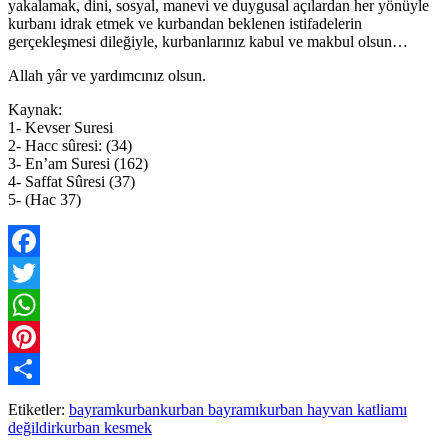
yakalamak, dini, sosyal, manevi ve duygusal açılardan her yönüyle
kurbanı idrak etmek ve kurbandan beklenen istifadelerin
gerçekleşmesi dileğiyle, kurbanlarınız kabul ve makbul olsun…
Allah yâr ve yardımcınız olsun.
Kaynak:
1- Kevser Suresi
2- Hacc sûresi: (34)
3- En’am Suresi (162)
4- Saffat Sûresi (37)
5- (Hac 37)
Facebook
Twitter
WhatsApp
Pinterest
Paylaş
Etiketler:
bayram
kurban
kurban bayramı
kurban hayvan katliamı
değildir
kurban kesmek