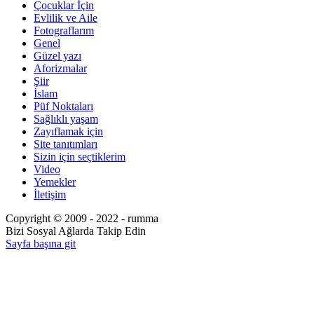
Çocuklar İçin
Evlilik ve Aile
Fotograflarım
Genel
Güzel yazı
Aforizmalar
Şiir
İslam
Püf Noktaları
Sağlıklı yaşam
Zayıflamak için
Site tanıtımları
Sizin için seçtiklerim
Video
Yemekler
İletişim
Copyright © 2009 - 2022 - rumma
Bizi Sosyal Ağlarda Takip Edin
Sayfa başına git