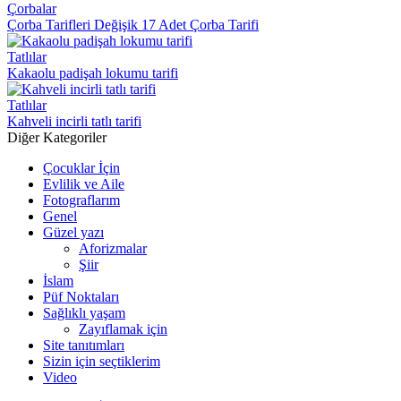
Çorbalar
Çorba Tarifleri Değişik 17 Adet Çorba Tarifi
Tatlılar
Kakaolu padişah lokumu tarifi
Tatlılar
Kahveli incirli tatlı tarifi
Diğer Kategoriler
Çocuklar İçin
Evlilik ve Aile
Fotograflarım
Genel
Güzel yazı
Aforizmalar
Şiir
İslam
Püf Noktaları
Sağlıklı yaşam
Zayıflamak için
Site tanıtımları
Sizin için seçtiklerim
Video