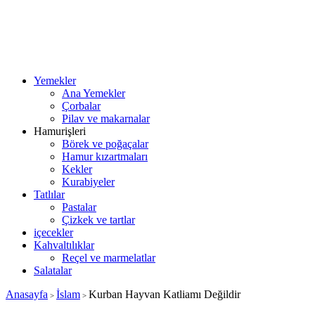
Yemekler
Ana Yemekler
Çorbalar
Pilav ve makarnalar
Hamurişleri
Börek ve poğaçalar
Hamur kızartmaları
Kekler
Kurabiyeler
Tatlılar
Pastalar
Çizkek ve tartlar
içecekler
Kahvaltılıklar
Reçel ve marmelatlar
Salatalar
Anasayfa
İslam
Kurban Hayvan Katliamı Değildir
>
>