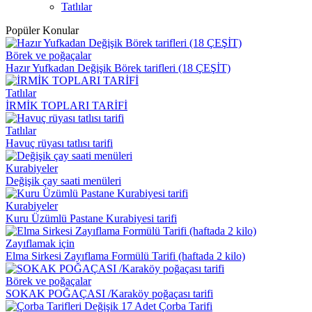
Tatlılar
Popüler Konular
Börek ve poğaçalar
Hazır Yufkadan Değişik Börek tarifleri (18 ÇEŞİT)
Tatlılar
İRMİK TOPLARI TARİFİ
Tatlılar
Havuç rüyası tatlısı tarifi
Kurabiyeler
Değişik çay saati menüleri
Kurabiyeler
Kuru Üzümlü Pastane Kurabiyesi tarifi
Zayıflamak için
Elma Sirkesi Zayıflama Formülü Tarifi (haftada 2 kilo)
Börek ve poğaçalar
SOKAK POĞAÇASI /Karaköy poğaçası tarifi