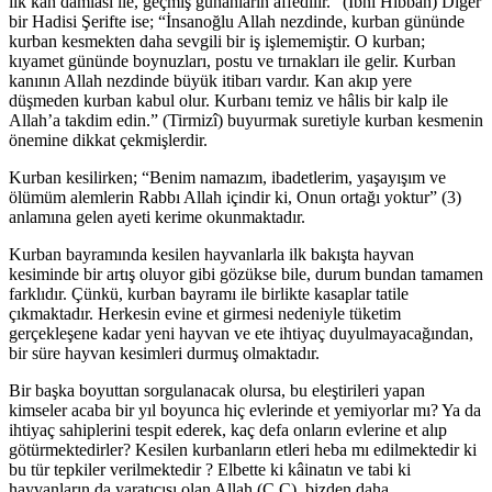
ilk kan damlası ile, geçmiş günâhların affedilir.” (İbni Hibbân) Diğer
bir Hadisi Şerifte ise; “İnsanoğlu Allah nezdinde, kurban gününde
kurban kesmekten daha sevgili bir iş işlememiştir. O kurban;
kıyamet gününde boynuzları, postu ve tırnakları ile gelir. Kurban
kanının Allah nezdinde büyük itibarı vardır. Kan akıp yere
düşmeden kurban kabul olur. Kurbanı temiz ve hâlis bir kalp ile
Allah’a takdim edin.” (Tirmizî) buyurmak suretiyle kurban kesmenin
önemine dikkat çekmişlerdir.
Kurban kesilirken; “Benim namazım, ibadetlerim, yaşayışım ve
ölümüm alemlerin Rabbı Allah içindir ki, Onun ortağı yoktur” (3)
anlamına gelen ayeti kerime okunmaktadır.
Kurban bayramında kesilen hayvanlarla ilk bakışta hayvan
kesiminde bir artış oluyor gibi gözükse bile, durum bundan tamamen
farklıdır. Çünkü, kurban bayramı ile birlikte kasaplar tatile
çıkmaktadır. Herkesin evine et girmesi nedeniyle tüketim
gerçekleşene kadar yeni hayvan ve ete ihtiyaç duyulmayacağından,
bir süre hayvan kesimleri durmuş olmaktadır.
Bir başka boyuttan sorgulanacak olursa, bu eleştirileri yapan
kimseler acaba bir yıl boyunca hiç evlerinde et yemiyorlar mı? Ya da
ihtiyaç sahiplerini tespit ederek, kaç defa onların evlerine et alıp
götürmektedirler? Kesilen kurbanların etleri heba mı edilmektedir ki
bu tür tepkiler verilmektedir ? Elbette ki kâinatın ve tabi ki
hayvanların da yaratıcısı olan Allah (C.C). bizden daha