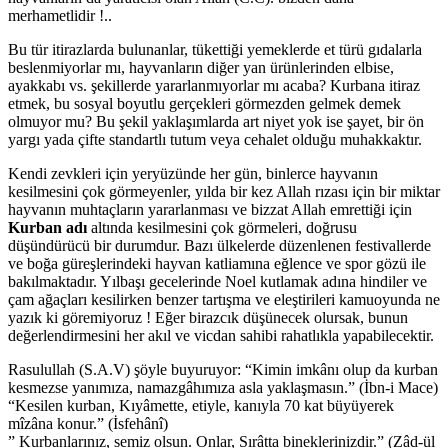
merhametlidir !..
Bu tür itirazlarda bulunanlar, tükettiği yemeklerde et türü gıdalarla
beslenmiyorlar mı, hayvanların diğer yan ürünlerinden elbise,
ayakkabı vs. şekillerde yararlanmıyorlar mı acaba? Kurbana itiraz
etmek, bu sosyal boyutlu gerçekleri görmezden gelmek demek
olmuyor mu? Bu şekil yaklaşımlarda art niyet yok ise şayet, bir ön
yargı yada çifte standartlı tutum veya cehalet olduğu muhakkaktır.
Kendi zevkleri için yeryüzünde her gün, binlerce hayvanın
kesilmesini çok görmeyenler, yılda bir kez Allah rızası için bir miktar
hayvanın muhtaçların yararlanması ve bizzat Allah emrettiği için
Kurban adı
altında kesilmesini çok görmeleri, doğrusu
düşündürücü bir durumdur. Bazı ülkelerde düzenlenen festivallerde
ve boğa güreşlerindeki hayvan katliamına eğlence ve spor gözü ile
bakılmaktadır. Yılbaşı gecelerinde Noel kutlamak adına hindiler ve
çam ağaçları kesilirken benzer tartışma ve eleştirileri kamuoyunda ne
yazık ki göremiyoruz ! Eğer birazcık düşünecek olursak, bunun
değerlendirmesini her akıl ve vicdan sahibi rahatlıkla yapabilecektir.
Rasulullah (S.A.V) şöyle buyuruyor: “Kimin imkânı olup da kurban
kesmezse yanımıza, namazgâhımıza asla yaklaşmasın.” (İbn-i Mace)
“Kesilen kurban, Kıyâmette, etiyle, kanıyla 70 kat büyüyerek
mîzâna konur.” (İsfehânî)
” Kurbanlarınız, semiz olsun. Onlar, Sırâtta bineklerinizdir.” (Zâd-ül