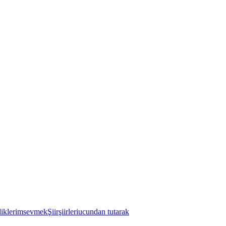
iklerim
sevmek
Şiir
şiirleri
ucundan tutarak