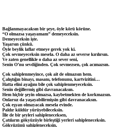
Bağlanmayacaksın bir şeye, öyle körü körüne.
“O olmazsa yaşayamam” demeyeceksin.
Demeyeceksin işte.
Yaşarsın çünkü.
Öyle beylik laflar etmeye gerek yok ki.
Çok sevmeyeceksin mesela. O daha az severse kırılırsın.
Ve zaten genellikle o daha az sever seni,
Senin O’nu sevdiğinden. Çok sevmezsen, çok acımazsın.
Çok sahiplenmeyince, çok ait de olmazsın hem.
Çalıştığın binayı, masanı, telefonunu, kartvizitini…
Hatta elini ayağını bile çok sahiplenmeyeceksin.
Senin değillermiş gibi davranacaksın.
Hem hiçbir şeyin olmazsa, kaybetmekten de korkmazsın.
Onlarsız da yaşayabilirmişsin gibi davranacaksın.
Çok eşyan olmayacak mesela evinde.
Paldır küldür yürüyebileceksin.
İlle de bir şeyleri sahipleneceksen,
Çatıların gökyüzüyle birleştiği yerleri sahipleneceksin.
Gökyüzünü sahipleneceksin,