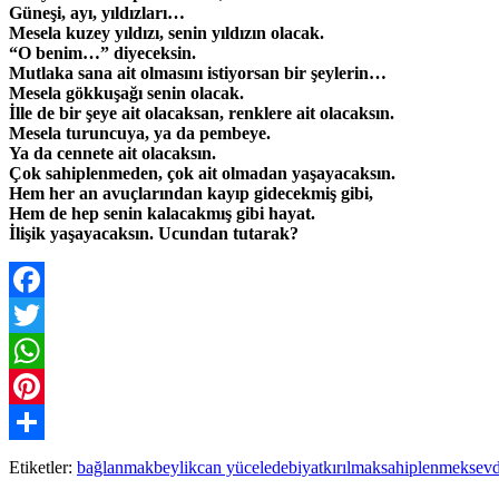
Güneşi, ayı, yıldızları…
Mesela kuzey yıldızı, senin yıldızın olacak.
“O benim…” diyeceksin.
Mutlaka sana ait olmasını istiyorsan bir şeylerin…
Mesela gökkuşağı senin olacak.
İlle de bir şeye ait olacaksan, renklere ait olacaksın.
Mesela turuncuya, ya da pembeye.
Ya da cennete ait olacaksın.
Çok sahiplenmeden, çok ait olmadan yaşayacaksın.
Hem her an avuçlarından kayıp gidecekmiş gibi,
Hem de hep senin kalacakmış gibi hayat.
İlişik yaşayacaksın. Ucundan tutarak?
Facebook
Twitter
WhatsApp
Pinterest
Paylaş
Etiketler:
bağlanmak
beylik
can yücel
edebiyat
kırılmak
sahiplenmek
sevd