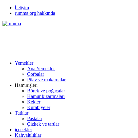
İletişim
rumma.org hakkında
Yemekler
Ana Yemekler
Çorbalar
Pilav ve makarnalar
Hamurişleri
Börek ve poğaçalar
Hamur kızartmaları
Kekler
Kurabiyeler
Tatlılar
Pastalar
Çizkek ve tartlar
içecekler
Kahvaltılıklar