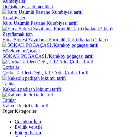
Kurabiyeler
Değişik çay saati menüleri
Kurabiyeler
Kuru Üzümlü Pastane Kurabiyesi tarifi
Zayıflamak için
Elma Sirkesi Zayıflama Formülü Tarifi (haftada 2 kilo)
Börek ve poğaçalar
SOKAK POĞAÇASI /Karaköy poğaçası tarifi
Çorbalar
Çorba Tarifleri Değişik 17 Adet Çorba Tarifi
Tatlılar
Kakaolu padişah lokumu tarifi
Tatlılar
Kahveli incirli tatlı tarifi
Diğer Kategoriler
Çocuklar İçin
Evlilik ve Aile
Fotograflarım