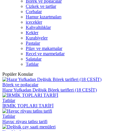
Börek ve poğaçalar
Çizkek ve tartlar
Çorbalar
Hamur kızartmaları
içecekler
Kahvaltılıklar
Kekler
Kurabiyeler
Pastalar
Pilav ve makarnalar
Reçel ve marmelatlar
Salatalar
Tatlılar
Popüler Konular
Börek ve poğaçalar
Hazır Yufkadan Değişik Börek tarifleri (18 ÇEŞİT)
Tatlılar
İRMİK TOPLARI TARİFİ
Tatlılar
Havuç rüyası tatlısı tarifi