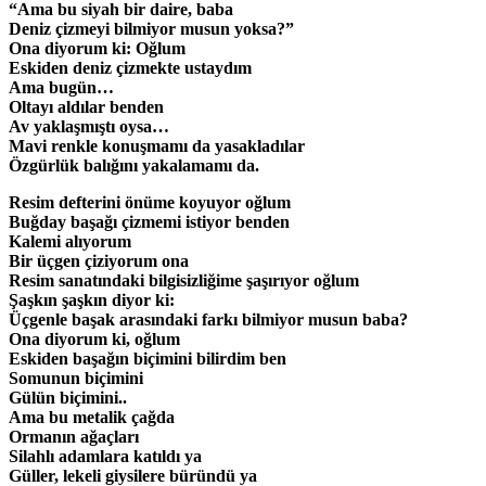
“Ama bu siyah bir daire, baba
Deniz çizmeyi bilmiyor musun yoksa?”
Ona diyorum ki: Oğlum
Eskiden deniz çizmekte ustaydım
Ama bugün…
Oltayı aldılar benden
Av yaklaşmıştı oysa…
Mavi renkle konuşmamı da yasakladılar
Özgürlük balığını yakalamamı da.
Resim defterini önüme koyuyor oğlum
Buğday başağı çizmemi istiyor benden
Kalemi alıyorum
Bir üçgen çiziyorum ona
Resim sanatındaki bilgisizliğime şaşırıyor oğlum
Şaşkın şaşkın diyor ki:
Üçgenle başak arasındaki farkı bilmiyor musun baba?
Ona diyorum ki, oğlum
Eskiden başağın biçimini bilirdim ben
Somunun biçimini
Gülün biçimini..
Ama bu metalik çağda
Ormanın ağaçları
Silahlı adamlara katıldı ya
Güller, lekeli giysilere büründü ya