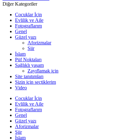
Diğer Kategoriler
Çocuklar İçin
Evlilik ve Aile
Fotograflarım
Genel
Güzel yazı
Aforizmalar
Şiir
İslam
Püf Noktaları
Sağlıklı yaşam
Zayıflamak için
Site tanıtımları
Sizin için seçtiklerim
Video
Çocuklar İçin
Evlilik ve Aile
Fotograflarım
Genel
Güzel yazı
Aforizmalar
Şiir
İslam