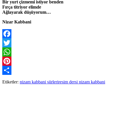
Bir yurt çizmemi istiyor benden
Fırça titriyor elimde
Ağlayarak düşüyorum…
Nizar Kabbani
Facebook
Twitter
WhatsApp
Pinterest
Paylaş
Etiketler:
nizam kabbani şiirleri
resim dersi nizam kabbani