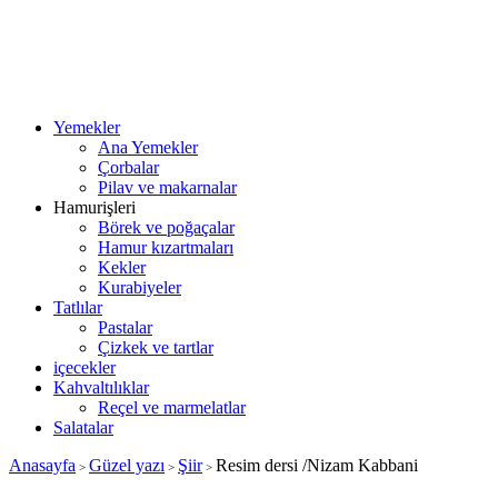
Yemekler
Ana Yemekler
Çorbalar
Pilav ve makarnalar
Hamurişleri
Börek ve poğaçalar
Hamur kızartmaları
Kekler
Kurabiyeler
Tatlılar
Pastalar
Çizkek ve tartlar
içecekler
Kahvaltılıklar
Reçel ve marmelatlar
Salatalar
Anasayfa
Güzel yazı
Şiir
Resim dersi /Nizam Kabbani
>
>
>