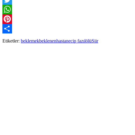
Twitter
WhatsApp
Pinterest
Paylaş
Etiketler:
beklemek
beklenen
hasta
necip fazıl
ölü
Şiir