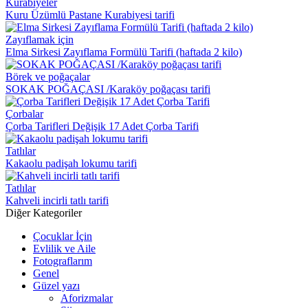
Kurabiyeler
Kuru Üzümlü Pastane Kurabiyesi tarifi
Zayıflamak için
Elma Sirkesi Zayıflama Formülü Tarifi (haftada 2 kilo)
Börek ve poğaçalar
SOKAK POĞAÇASI /Karaköy poğaçası tarifi
Çorbalar
Çorba Tarifleri Değişik 17 Adet Çorba Tarifi
Tatlılar
Kakaolu padişah lokumu tarifi
Tatlılar
Kahveli incirli tatlı tarifi
Diğer Kategoriler
Çocuklar İçin
Evlilik ve Aile
Fotograflarım
Genel
Güzel yazı
Aforizmalar