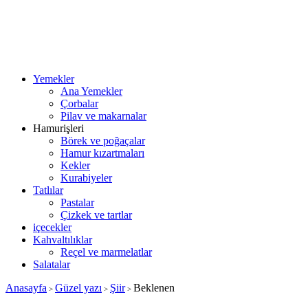
Yemekler
Ana Yemekler
Çorbalar
Pilav ve makarnalar
Hamurişleri
Börek ve poğaçalar
Hamur kızartmaları
Kekler
Kurabiyeler
Tatlılar
Pastalar
Çizkek ve tartlar
içecekler
Kahvaltılıklar
Reçel ve marmelatlar
Salatalar
Anasayfa
Güzel yazı
Şiir
Beklenen
>
>
>