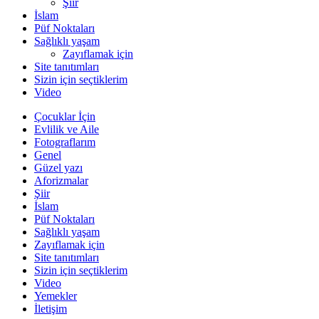
Şiir
İslam
Püf Noktaları
Sağlıklı yaşam
Zayıflamak için
Site tanıtımları
Sizin için seçtiklerim
Video
Çocuklar İçin
Evlilik ve Aile
Fotograflarım
Genel
Güzel yazı
Aforizmalar
Şiir
İslam
Püf Noktaları
Sağlıklı yaşam
Zayıflamak için
Site tanıtımları
Sizin için seçtiklerim
Video
Yemekler
İletişim