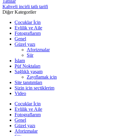
Tatlılar
Kahveli incirli tatlı tarifi
Diğer Kategoriler
Çocuklar İçin
Evlilik ve Aile
Fotograflarım
Genel
Güzel yazı
Aforizmalar
Şiir
İslam
Püf Noktaları
Sağlıklı yaşam
Zayıflamak için
Site tanıtımları
Sizin için seçtiklerim
Video
Çocuklar İçin
Evlilik ve Aile
Fotograflarım
Genel
Güzel yazı
Aforizmalar