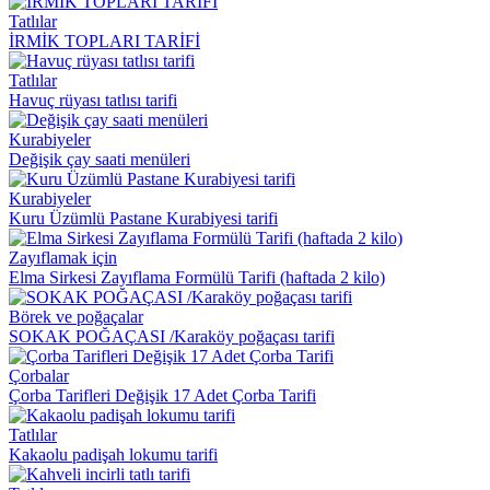
Tatlılar
İRMİK TOPLARI TARİFİ
Tatlılar
Havuç rüyası tatlısı tarifi
Kurabiyeler
Değişik çay saati menüleri
Kurabiyeler
Kuru Üzümlü Pastane Kurabiyesi tarifi
Zayıflamak için
Elma Sirkesi Zayıflama Formülü Tarifi (haftada 2 kilo)
Börek ve poğaçalar
SOKAK POĞAÇASI /Karaköy poğaçası tarifi
Çorbalar
Çorba Tarifleri Değişik 17 Adet Çorba Tarifi
Tatlılar
Kakaolu padişah lokumu tarifi