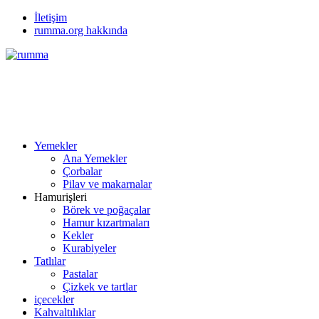
İletişim
rumma.org hakkında
Yemekler
Ana Yemekler
Çorbalar
Pilav ve makarnalar
Hamurişleri
Börek ve poğaçalar
Hamur kızartmaları
Kekler
Kurabiyeler
Tatlılar
Pastalar
Çizkek ve tartlar
içecekler
Kahvaltılıklar