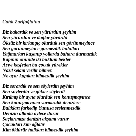
Cahit Zarifoğlu
‘na
Biz bakardık ve sen yürürdün şeyhim
Sen yürürdün ve dağlar yürürdü
Öksüz bir kırlangıç olurduk sen görünmeyince
Sen görünmeyince görmezdik bulutları
Yağmurları kuşanıp yollarda bahara durmazdık
Kapının önünde iki büklüm bekler
Acıyı keşfeden bu çocuk yürekler
Nasıl selam verilir bilmez
Ne açar kapıları bilmezdik şeyhim
Biz sorardık ve sen söylerdin şeyhim
Sen söylerdin ve gökler söylerdi
Kırılmış bir ayna olurduk sen konuşmayınca
Sen konuşmayınca varmazdık denizlere
Balıkları farkedip Yunusa seslenmezdik
Denizin altında öylece durur
Saçlarımıza denizin akşamı vurur
Çocukları kim ağlatır
Kim öldürür halkları bilmezdik şeyhim