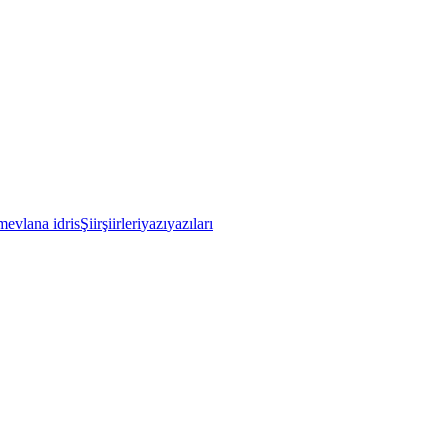
mevlana idris
Şiir
şiirleri
yazı
yazıları