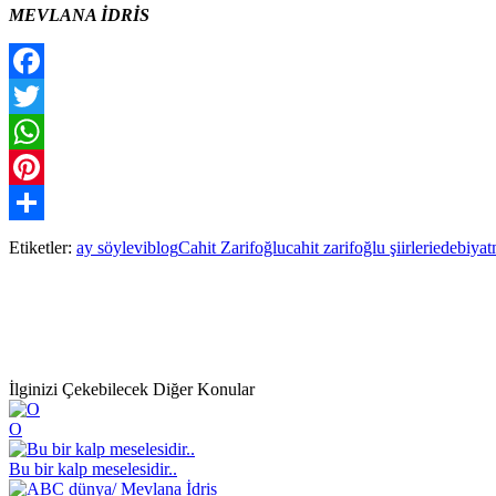
MEVLANA İDRİS
Facebook
Twitter
WhatsApp
Pinterest
Paylaş
Etiketler:
ay söylevi
blog
Cahit Zarifoğlu
cahit zarifoğlu şiirleri
edebiyat
İlginizi Çekebilecek Diğer Konular
O
Bu bir kalp meselesidir..