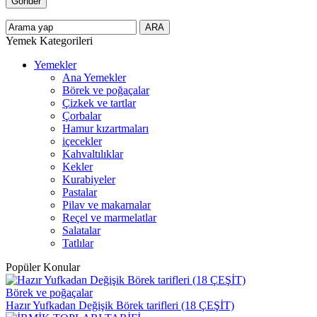
Yemek Kategorileri
Yemekler
Ana Yemekler
Börek ve poğaçalar
Çizkek ve tartlar
Çorbalar
Hamur kızartmaları
içecekler
Kahvaltılıklar
Kekler
Kurabiyeler
Pastalar
Pilav ve makarnalar
Reçel ve marmelatlar
Salatalar
Tatlılar
Popüler Konular
Börek ve poğaçalar
Hazır Yufkadan Değişik Börek tarifleri (18 ÇEŞİT)