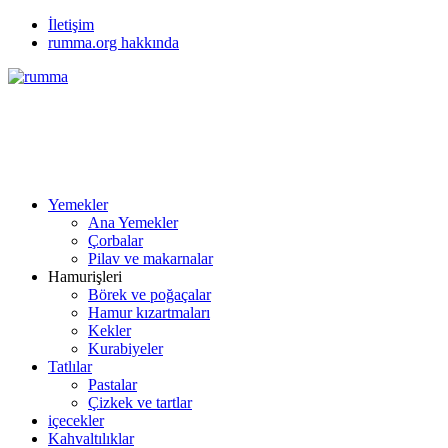
İletişim
rumma.org hakkında
Yemekler
Ana Yemekler
Çorbalar
Pilav ve makarnalar
Hamurişleri
Börek ve poğaçalar
Hamur kızartmaları
Kekler
Kurabiyeler
Tatlılar
Pastalar
Çizkek ve tartlar
içecekler
Kahvaltılıklar