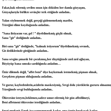
Fakat,hak edermiş sevilen onun için dökülen her damla gözyaşını,
Gözyaşlarıyla birlikte sevinçler terk ettiğinde anladım..
Yalan söylememek değil, gerçeği gizlememekmiş marifet,
Yüreğini elime koyduğunda anladım..
”Sana ihtiyacım var, gel ! ” diyebilmekmiş güçlü olmak,
Sana ”git” dediğimde anladım..
Biri sana ”git” dediğinde, ”kalmak istiyorum”diyebilmekmiş sevmek,
Git dediklerinde gittiğimde anladım..
Sana sevgim şımarık bir çocukmuş,her düştüğünde zırıl zırıl ağlayan,
Büyüyüp bana sımsıkı sarıldığında anladım…
Özür dilemek değil, ”affet beni” diye haykırmak istemekmiş pişman olmak,
Gerçekten pişman olduğumda anladım..
Ve gurur, kaybedenlerin,acizlerin maskesiymiş, Sevgi dolu yüreklerin gururu olmazmı
Yüreğimde sevgi bulduğumda anladım..
Ölürcesine isteyen,beklemez,sadece umut edermiş bir gün affedilmeyi,
Beni affetmeni ölürcesine istediğimde anladım..
Sevgi emekmiş,Emek ise vazgeçmeyecek kadar, ama özgür bırakacak kadar