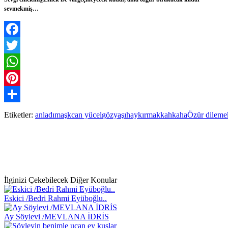
sevmekmiş…
Facebook
Twitter
WhatsApp
Pinterest
Paylaş
Etiketler:
anladım
aşk
can yücel
gözyaşı
haykırmak
kahkaha
Özür dileme
İlginizi Çekebilecek Diğer Konular
Eskici /Bedri Rahmi Eyüboğlu..
Ay Söylevi /MEVLANA İDRİS