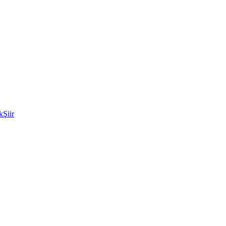
k
Şiir