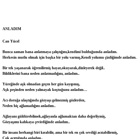
ANLADIM
Can Yücel
Bunca zaman bana anlatmaya çalıştığını,kendimi bulduğumda anladım.
Herkesin mutlu olmak için başka bir yolu varmış,Kendi yolumu çizdiğimde anladım.
Bir tek yaşanarak öğrenilirmiş hayat,okuyarak,dinleyerek değil..
Bildiklerini bana neden anlatmadığını, anladım..
Yüreğinde aşk olmadan geçen her gün kayıpmış,
Aşk peşinden neden yalınayak koştuğunu anladım…
Acı doruğa ulaştığında gözyaşı gelmezmiş gözlerden,
Neden hiç ağlamadığını anladım..
Ağlayanı güldürebilmek,ağlayanla ağlamaktan daha değerliymiş,
Gözyaşımı kahkaya çevirdiğinde anladım..
Bir insanı herhangi biri kırabilir, ama bir tek en çok sevdiği acıtabilirmiş,
Çok acıttığında anladım..