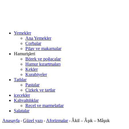
Yemekler
Ana Yemekler
Çorbalar
Pilav ve makarnalar
Hamurişleri
Börek ve poğaçalar
Hamur kızartmaları
Kekler
Kurabiyeler
Tatlılar
Pastalar
Çizkek ve tartlar
içecekler
Kahvaltılıklar
Reçel ve marmelatlar
Salatalar
Anasayfa
Güzel yazı
Aforizmalar
Âkil – Âşık – Mâşuk
>
>
>