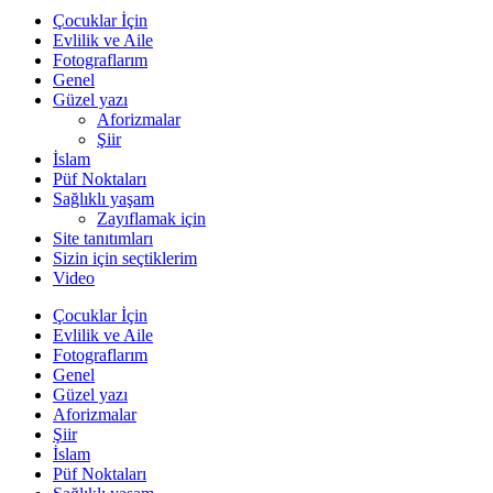
Çocuklar İçin
Evlilik ve Aile
Fotograflarım
Genel
Güzel yazı
Aforizmalar
Şiir
İslam
Püf Noktaları
Sağlıklı yaşam
Zayıflamak için
Site tanıtımları
Sizin için seçtiklerim
Video
Çocuklar İçin
Evlilik ve Aile
Fotograflarım
Genel
Güzel yazı
Aforizmalar
Şiir
İslam
Püf Noktaları