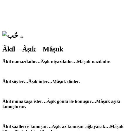
Âkil – Âşık – Mâşuk
Âkil namazdadır…Âşık niyazdadır…Mâşuk‏ nazdadır.
Âkil söyler…Âşık inler…Mâşuk‏ dinler.
Âkil münakaşa ister…Âşık gönlü ile konuşur…Mâşuk‏ aşıkı
konuşturur.
Âkil saatlerce konuşur…Âşık az konuşur ağlayarak…Mâşuk‏