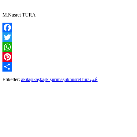
M.Nusret TURA
Facebook
Twitter
WhatsApp
Pinterest
Paylaş
Etiketler:
akıl
aşık
aşk
aşk şiiri
maşuk
nusret tura
حُب