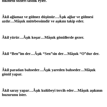
hikmetli sözleri tasdik eyler.
Âkil ağlamaz ve gülmez düşünür…Âşık ağlar ve gülmesi
azdır…Mâşuk‏ mütebessimdir ve aşıkını takip eder.
Âkil yürür…Âşık koşar…Mâşuk‏ gönüllerde gezer.
Âkil “Ben”im der…Âşık “Sen”sin der…Mâşuk‏ “O”dur der.
Âkil paradan bahseder…Âşık yareden bahseder…Mâşuk‏
gönül yapar.
Âkil saray yapar…Âşık kulübeyi tercih eder…Mâşuk‏ aşıkının
huzurunu ister.