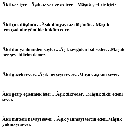
Âkil yer içer…Âşık az yer ve az içer…Mâşuk‏ yedirir içirir.
Âkil çok düşünür…Âşık dünyayı az düşünür…Mâşuk‏
temaşadadır gönülde hüküm eder.
Âkil dünya ilminden söyler…Âşık sevgiden bahseder…Mâşuk‏
her şeyi bilirim demez.
Âkil güzeli sever…Âşık herşeyi sever…Mâşuk‏ aşıkını sever.
Âkil gezip eğlenmek ister…Âşık zikreder…Mâşuk‏ zikir edeni
sever.
Âkil mutedil havayı sever…Âşık yanmayı tercih eder..Mâşuk‏
yakmayı sever.