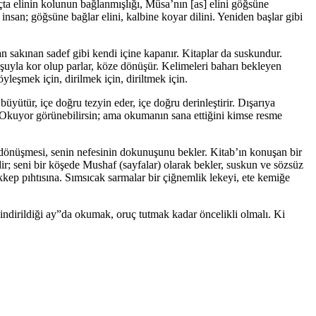
ruçta elinin kolunun bağlanmışlığı, Mûsa’nın [as] elini göğsüne
nsan; göğsüne bağlar elini, kalbine koyar dilini. Yeniden başlar gibi
an sakınan sadef gibi kendi içine kapanır. Kitaplar da suskundur.
uşuyla kor olup parlar, köze dönüşür. Kelimeleri baharı bekleyen
leşmek için, dirilmek için, diriltmek için.
yütür, içe doğru tezyin eder, içe doğru derinleştirir. Dışarıya
. Okuyor görünebilirsin; ama okumanın sana ettiğini kimse resme
 dönüşmesi, senin nefesinin dokunuşunu bekler. Kitab’ın konuşan bir
r; seni bir köşede Mushaf (sayfalar) olarak bekler, suskun ve sözsüz
kep pıhtısına. Sımsıcak sarmalar bir çiğnemlik lekeyi, ete kemiğe
indirildiği ay”da okumak, oruç tutmak kadar öncelikli olmalı. Ki