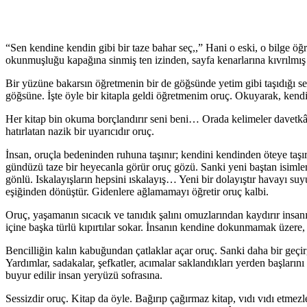
“Sen kendine kendin gibi bir taze bahar seç,,” Hani o eski, o bilge ö
okunmuşluğu kapağına sinmiş ten izinden, sayfa kenarlarına kıvrılmış ç
Bir yüzüne bakarsın öğretmenin bir de göğsünde yetim gibi taşıdığı se
göğsüne. İşte öyle bir kitapla geldi öğretmenim oruç. Okuyarak, ke
Her kitap bin okuma borçlandırır seni beni… Orada kelimeler davetkâ
hatırlatan nazik bir uyarıcıdır oruç.
İnsan, oruçla bedeninden ruhuna taşınır; kendini kendinden öteye taşır
gündüzü taze bir heyecanla görür oruç gözü. Sanki yeni baştan isim
gönlü. Iskalayışların hepsini ıskalayış… Yeni bir dolayıştır havayı suyu
eşiğinden dönüştür. Gidenlere ağlamamayı öğretir oruç kalbi.
Oruç, yaşamanın sıcacık ve tanıdık şalını omuzlarından kaydırır insan
içine başka türlü kıpırtılar sokar. İnsanın kendine dokunmamak üzere, 
Bencilliğin kalın kabuğundan çatlaklar açar oruç. Sanki daha bir geçirge
Yardımlar, sadakalar, şefkatler, acımalar saklandıkları yerden başların
buyur edilir insan yeryüzü sofrasına.
Sessizdir oruç. Kitap da öyle. Bağırıp çağırmaz kitap, vıdı vıdı etmezle