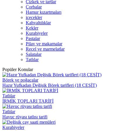
Çizkek ve tartlar
Çorbalar
Hamur kızartmaları
içecekler
Kahvaltılıklar
Kekler
Kurabiyeler
Pastalar
Pilav ve makarnalar
Reçel ve marmelatlar
Salatalar
Tatlılar
Popüler Konular
Börek ve poğaçalar
Hazır Yufkadan Değişik Börek tarifleri (18 ÇEŞİT)
Tatlılar
İRMİK TOPLARI TARİFİ
Tatlılar
Havuç rüyası tatlısı tarifi
Kurabiyeler