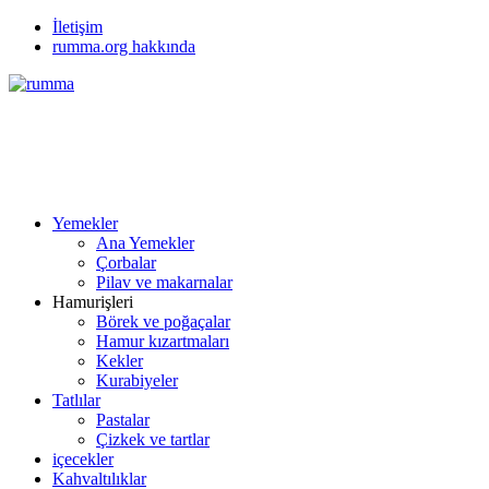
İletişim
rumma.org hakkında
Yemekler
Ana Yemekler
Çorbalar
Pilav ve makarnalar
Hamurişleri
Börek ve poğaçalar
Hamur kızartmaları
Kekler
Kurabiyeler
Tatlılar
Pastalar
Çizkek ve tartlar
içecekler
Kahvaltılıklar