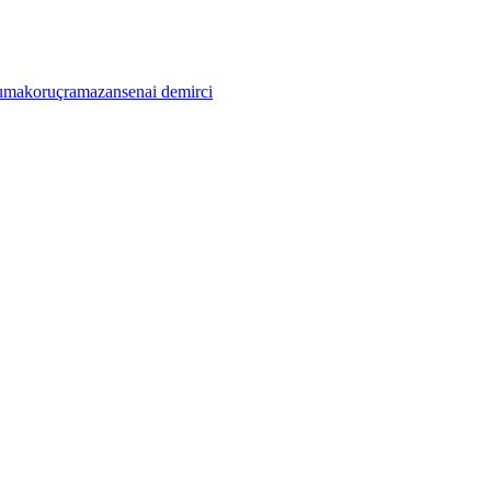
umak
oruç
ramazan
senai demirci