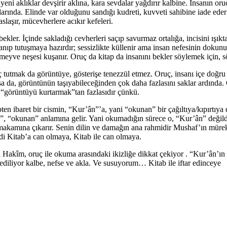
 yeni aklıklar devşirir aklına, kara sevdalar yağdırır kalbine. İnsanın o
rında. Elinde var olduğunu sandığı kudreti, kuvveti sahibine iade eder i
slaşır, mücevherlere acıkır kefeleri.
ler. İçinde sakladığı cevherleri saçıp savurmaz ortalığa, incisini ışıkt
anıp tutuşmaya hazırdır; sessizlikte küllenir ama insan nefesinin dokun
yve neşesi kuşanır. Oruç da kitap da insanını bekler söylemek için, söy
tutmak da görüntüye, gösterişe tenezzül etmez. Oruç, insanı içe doğru bü
a da, görüntünün taşıyabileceğinden çok daha fazlasını saklar ardında
“görüntüyü kurtarmak”tan fazlasıdır çünkü.
en ibaret bir cismin, “Kur’ân”’a, yani “okunan” bir çağıltıya/kıpırtıya
”, “okunan” anlamına gelir. Yani okumadığın sürece o, “Kur’ân” değildi
 makamına çıkarır. Senin dilin ve damağın ana rahmidir Mushaf’ın mürek
aydi Kitab’a can olmaya, Kitab ile can olmaya.
 Hakîm, oruç ile okuma arasındaki ikizliğe dikkat çekiyor . “Kur’ân’ın 
ediliyor kalbe, nefse ve akla. Ve susuyorum… Kitab ile iftar edinceye