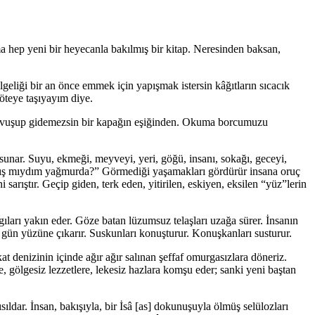
ma hep yeni bir heyecanla bakılmış bir kitap. Neresinden baksan,
geliği bir an önce emmek için yapışmak istersin kâğıtların sıcacık
teye taşıyayım diye.
, savuşup gidemezsin bir kapağın eşiğinden. Okuma borcumuzu
 sunar. Suyu, ekmeği, meyveyi, yeri, göğü, insanı, sokağı, geceyi,
nmış mıydım yağmurda?” Görmediği yaşamakları gördürür insana oruç
sarıştır. Geçip giden, terk eden, yitirilen, eskiyen, eksilen “yüz”lerin
ları yakın eder. Göze batan lüzumsuz telaşları uzağa sürer. İnsanın
i gün yüzüne çıkarır. Suskunları konuşturur. Konuşkanları susturur.
kat denizinin içinde ağır ağır salınan şeffaf omurgasızlara döneriz.
e, gölgesiz lezzetlere, lekesiz hazlara komşu eder; sanki yeni baştan
sıldar. İnsan, bakışıyla, bir İsâ [as] dokunuşuyla ölmüş selülozları