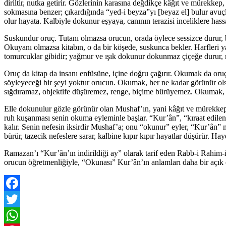
diriltir, nutka getirir. Gözlerinin karasına değdikçe kâğıt ve mürekkep,
sokmasına benzer; çıkardığında “yed-i beyza”yı [beyaz el] bulur avuçla
olur hayata. Kalbiyle dokunur eşyaya, canının terazisi inceliklere hassa
Suskundur oruç. Tutanı olmazsa orucun, orada öylece sessizce durur, bek
Okuyanı olmazsa kitabın, o da bir köşede, suskunca bekler. Harfleri y
tomurcuklar gibidir; yağmur ve ışık dokunur dokunmaz çiçeğe durur, me
Oruç da kitap da insanı enfüsüne, içine doğru çağırır. Okumak da oruç 
söyleyeceği bir şeyi yoktur orucun. Okumak, her ne kadar görünür ols
sığdıramaz, objektife düşüremez, renge, biçime bürüyemez. Okumak, 
Elle dokunulur gözle görünür olan Mushaf’ın, yani kâğıt ve mürekkept
ruh kuşanması senin okuma eyleminle başlar. “Kur’ân”, “kıraat edilen
kalır. Senin nefesin iksirdir Mushaf’a; onu “okunur” eyler, “Kur’ân”
bürür, tazecik nefeslere sarar, kalbine kıpır kıpır hayatlar düşürür. H
Ramazan’ı “Kur’ân’ın indirildiği ay” olarak tarif eden Rabb-i Rahim-i
orucun öğretmenliğiyle, “Okunası” Kur’ân’ın anlamları daha bir açık 
Facebook
Twitter