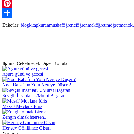
WhatsApp
Pinterest
Paylaş
Etiketler:
blog
kitap
kuran
mushaf
öğrenci
öğrenmek
öğretim
öğretmen
ok
İlginizi Çekebilecek Diğer Konular
Aşure günü ve gecesi
Noel Baba´nın Yolu Nereye Düşer ?
Sevgili İnsanlar…/Murat Başaran
Masal/ Mevlana İdris
Zengin olmak istersen..
Her şey Gönlümce Olsun
Yorumlar