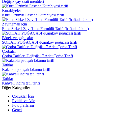
Değişik çay saati menüleri
Kurabiyeler
Kuru Üzümlü Pastane Kurabiyesi tarifi
Zayıflamak için
Elma Sirkesi Zayıflama Formülü Tarifi (haftada 2 kilo)
Börek ve poğaçalar
SOKAK POĞAÇASI /Karaköy poğaçası tarifi
Çorbalar
Çorba Tarifleri Değişik 17 Adet Çorba Tarifi
Tatlılar
Kakaolu padişah lokumu tarifi
Tatlılar
Kahveli incirli tatlı tarifi
Diğer Kategoriler
Çocuklar İçin
Evlilik ve Aile
Fotograflarım
Genel