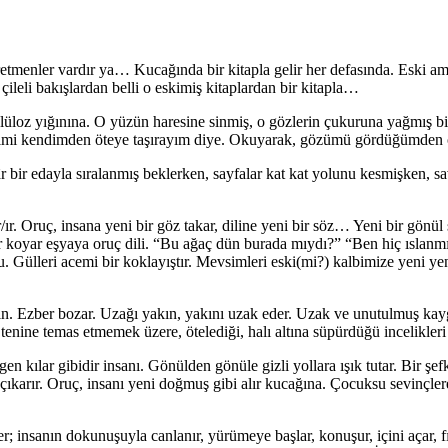
ğretmenler vardır ya… Kucağında bir kitapla gelir her defasında. Eski a
ileli bakışlardan belli o eskimiş kitaplardan bir kitapla…
lüloz yığınına. O yüzün haresine sinmiş, o gözlerin çukuruna yağmış bil
ndimi kendimden öteye taşırayım diye. Okuyarak, gözümü gördüğümden ö
r bir edayla sıralanmış beklerken, sayfalar kat kat yolunu kesmişken
/ır. Oruç, insana yeni bir göz takar, diline yeni bir söz… Yeni bir gönül
ler koyar eşyaya oruç dili. “Bu ağaç dün burada mıydı?” “Ben hiç ısla
. Gülleri acemi bir koklayıştır. Mevsimleri eski(mi?) kalbimize yeni yeni 
ın. Ezber bozar. Uzağı yakın, yakını uzak eder. Uzak ve unutulmuş kaygı
tenine temas etmemek üzere, ötelediği, halı altına süpürdüğü incelikler
n kılar gibidir insanı. Gönülden gönüle gizli yollara ışık tutar. Bir şef
ı çıkarır. Oruç, insanı yeni doğmuş gibi alır kucağına. Çocuksu sevinçler
r; insanın dokunuşuyla canlanır, yürümeye başlar, konuşur, içini açar, fı