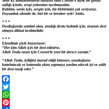
Yeter ki, temizlenenlerin dünyası olan Cennet’e layık bir gönül
saflığı içinde, sevgi yolundan ayrılmayalım.
Rabbim, senin için, sevgin için, biz birbirimizi çok seviyoruz.
Doyumluk alemde de, bizi bir ve beraber eyle! Amin.
* * *
Dostluğunda samimi olan, aradığı dostu bulmak için, aranan dost
olmaya dikkat kesilmelidir.
* * *
Efendimiz şöyle buyuruyor:
“Her kim Allah için bir dost edinirse,
Allah Teala onun için Cennet’te yeni bir derece yaratır.”
“Allah Teala, iyiliğini murad ettiği kimseye, unuttuğunu
hatırlatacak ve hatırında olanı yapmaya yardım edecek iyi ve salih
bir dost nasip eder.”
Facebook
Twitter
WhatsApp