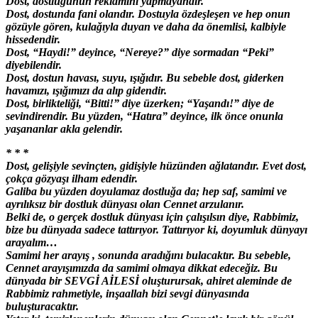
Dost, dostluğunun reklamını yapmayandır.
Dost, dostunda fani olandır. Dostuyla özdeşleşen ve hep onun
gözüyle gören, kulağıyla duyan ve daha da önemlisi, kalbiyle
hissedendir.
Dost, “Haydi!” deyince, “Nereye?” diye sormadan “Peki”
diyebilendir.
Dost, dostun havası, suyu, ışığıdır. Bu sebeble dost, giderken
havamızı, ışığımızı da alıp gidendir.
Dost, birlikteliği, “Bitti!” diye üzerken; “Yaşandı!” diye de
sevindirendir. Bu yüzden, “Hatıra” deyince, ilk önce onunla
yaşananlar akla gelendir.
* * *
Dost, gelişiyle sevinçten, gidişiyle hüzünden ağlatandır. Evet dost,
çokça gözyaşı ilham edendir.
Galiba bu yüzden doyulamaz dostluğa da; hep saf, samimi ve
ayrılıksız bir dostluk dünyası olan Cennet arzulanır.
Belki de, o gerçek dostluk dünyası için çalışılsın diye, Rabbimiz,
bize bu dünyada sadece tattırıyor. Tattırıyor ki, doyumluk dünyayı
arayalım…
Samimi her arayış , sonunda aradığını bulacaktır. Bu sebeble,
Cennet arayışımızda da samimi olmaya dikkat edeceğiz. Bu
dünyada bir SEVGİ AİLESİ oluşturursak, ahiret aleminde de
Rabbimiz rahmetiyle, inşaallah bizi sevgi dünyasında
buluşturacaktır.