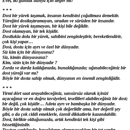
Evet, iki günlük dünya için değer mi?
* * *
Dost bir yürek taşımak, insanın kendisini çoğaltması demektir.
Yüreğini dostlaştıramayan, sıradan ve sürüden bir insandır.
Dost bir yürek taşımayan, bir kişi bile değildir.
Dost olamayan, bir tek kişidir.
Dostlukla dolu bir yürek, sahibini zenginleştirir, bereketlendirir,
çok kişi yapar…
Dost, dostu için ayrı ve özel bir dünyadır.
Siz kim için bir dünyasınız?
Siz, kimin dünyasısınız?
Kim, sizin için bir dünyadır ?
Zorda ve darda kaldığınızda, bunaldığınızda; sığınabileceğiniz bir
dost yüreği var mı?
Böyle bir dosta sahip olmak, dünyanın en önemli zenginliğidir.
* * *
Yirmi dört saat arayabileceğiniz, sansürsüz olarak içinizi
açacağınız ve en doğru tavsiyeleri, tesellileri alabileceğiniz bir dost;
bir değil, çok kişidir… Adeta ayrı ve bambaşka bir dünyadır.
Böyle bir dosta sahip olmak çok değerlidir ama, her değerli şey
gibi, o da çok ciddi emeklerle, özenli dikkatlerle kazanılabilir.
Dost, birlikte olduğunuzda, artık kendinizi tek kişi gibi
hissettiğinizdir.
Dostun varlığında, bayağıların alamayacakları bir tat vardır.