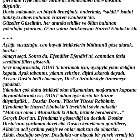
şart kılar. Öyle dostlar vardır ki, kendisinden önce dostunu
düşünür.
Dosta sadakatte, en büyük örneğimiz, önderimiz, “sıddik” ismini
hakkıyla almış bulunan Hazreti Ebubekir’dir.
Güzeller Güzelinin, her anında tehlike ve ölüm bulunan
yolculuğa çıkarken, O’nu yalnız bırakmayan Hazreti Ebubekir idi.
* * *
Açlığı, susuzluğu, can hayati tehlikelerin bütününü göze alarak,
birlikte
olmayı seçti. Sonra da, Efendiler Efendisi’ni, canından fazla
sevdiğini fiilen gösterdi.
Sevr mağarasında, DOST’u korumak için, ayağıyla yılan deliğini
kapattı. Ayak tabanını, yılanın zehrine, dişini sıkarak dayadı.
Acısını Dost’a belli etmemeye, Dost’u üzüntüsüyle üzmemeye
çabaladı.
Yılandan çok daha tehlikeli olan düşmanları, mağaranın kapısına
dayandıklarında ise, DOST adına öyle derin bir hüzne
düşmüştüki… Dostlar Dostu, Yüceler Yücesi Rabbimiz,
Efendimiz’in Hazreti Ebubekir’i tesellisini şöyle nakletti:
“Mahzun olma ! Muhakkak ki Allah, bizimle beraberdir…”
Gerçek Dost’un, Efendimiz’e gösterdiği bu dostluk, Dostlar
Dostu’nun yardımını davet etti. Dostca kenetlenen gönüllere,
Allah’ın acil yardımı yetişir ve onlar mahzun da olmazlar.
Allah, dostluğu seviyor. Dostlukla var olacak bir yürek vermiş biz