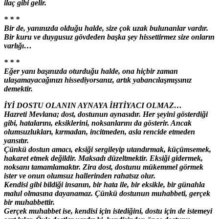
ilaç gibi gelir.
* * *
Bir de, yanınızda olduğu halde, size çok uzak bulunanlar vardır.
Bir kuru ve duygusuz gövdeden başka şey hissettirmez size onların
varlığı…
* * *
Eğer yanı başınızda oturduğu halde, ona hiçbir zaman
ulaşamayacağınızı hissediyorsanız, artık yabancılaşmışsınız
demektir.
İYİ DOSTU OLANIN AYNAYA İHTİYACI OLMAZ…
Hazreti Mevlana; dost, dostunun aynasıdır. Her şeyini gösterdiği
gibi, hatalarını, eksiklerini, noksanlarını da gösterir. Ancak
olumsuzlukları, kırmadan, incitmeden, asla rencide etmeden
yansıtır.
Çünkü dostun amacı, eksiği sergileyip utandırmak, küçümsemek,
hakaret etmek değildir. Maksadı düzeltmektir. Eksiği gidermek,
noksanı tamamlamaktır. Zira dost, dostunu mükemmel görmek
ister ve onun olumsuz hallerinden rahatsız olur.
Kendisi gibi bildiği insanın, bir hata ile, bir eksikle, bir günahla
malul olmasına dayanamaz. Çünkü dostunun muhabbeti, gerçek
bir muhabbettir.
Gerçek muhabbet ise, kendisi için istediğini, dostu için de istemeyi