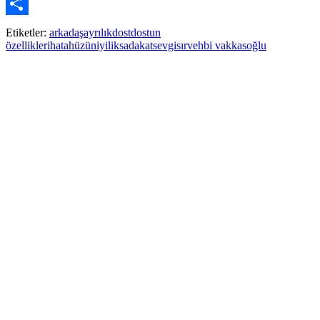
Pinterest
Paylaş
Etiketler:
arkadaş
ayrılık
dost
dostun
özellikleri
hata
hüzün
iyilik
sadakat
sevgi
sır
vehbi vakkasoğlu