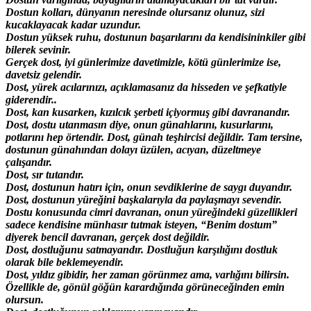
Dostun kolları, dünyanın neresinde olursanız olunuz, sizi
kucaklayacak kadar uzundur.
Dostun yüksek ruhu, dostunun başarılarını da kendisininkiler gibi
bilerek sevinir.
Gerçek dost, iyi günlerimize davetimizle, kötü günlerimize ise,
davetsiz gelendir.
Dost, yürek acılarınızı, açıklamasanız da hisseden ve şefkatiyle
giderendir..
Dost, kan kusarken, kızılcık şerbeti içiyormuş gibi davranandır.
Dost, dostu utanmasın diye, onun günahlarını, kusurlarını,
potlarını hep örtendir. Dost, günah teşhircisi değildir. Tam tersine,
dostunun günahından dolayı üzülen, acıyan, düzeltmeye
çalışandır.
Dost, sır tutandır.
Dost, dostunun hatırı için, onun sevdiklerine de saygı duyandır.
Dost, dostunun yüreğini başkalarıyla da paylaşmayı sevendir.
Dostu konusunda cimri davranan, onun yüreğindeki güzellikleri
sadece kendisine münhasır tutmak isteyen, “Benim dostum”
diyerek bencil davranan, gerçek dost değildir.
Dost, dostluğunu satmayandır. Dostluğun karşılığını dostluk
olarak bile beklemeyendir.
Dost, yıldız gibidir, her zaman görünmez ama, varlığını bilirsin.
Özellikle de, gönül göğün karardığında görüneceğinden emin
olursun.