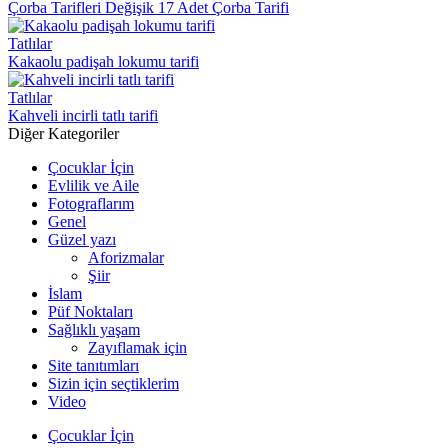
Çorba Tarifleri Değişik 17 Adet Çorba Tarifi
Tatlılar
Kakaolu padişah lokumu tarifi
Tatlılar
Kahveli incirli tatlı tarifi
Diğer Kategoriler
Çocuklar İçin
Evlilik ve Aile
Fotograflarım
Genel
Güzel yazı
Aforizmalar
Şiir
İslam
Püf Noktaları
Sağlıklı yaşam
Zayıflamak için
Site tanıtımları
Sizin için seçtiklerim
Video
Çocuklar İçin