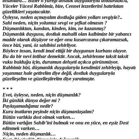
insanlara… Bizler o yüreği dostluk duygularıyla doldurdukca,
Yüceler Yücesi Rabbimiz, bize, Cennet lezzetlerini hatırlatan
güzellikleri yaşatacaktır.
Öyleyse, neden açmayalım dostluğa giden yolları sevgiyle?..
Sahi neden, niçin yolumuz sevgi ve şefkat olmasın ?
Düşmanlıktan, kandan, kinden, kim, ne kazanmış?
Düşmanlık duygusu, dostluk mahalli olan kalbimize bir yabancı
madde olarak düşüyor ve eğer onu kusarcasına çıkaramazsak,
önce bizi, yani, öz sahibini zehirliyor.
Böylece insan, kendi imal ettiği bir duygunun kurbanı oluyor.
Bu da bir nevi intihar demektir. Ancak, zehirlenme taksit taksit
vuku bulduğu için, durumun dehşeti açıkca görünmüyor.
Rabbimiz bizi, düşmanlık duygularıyla kendimizi zehirleyip, hayatı
yaşanmaz hale getirelim diye değil, dostluk duygularıyla
güzelleşelim ve güzelleştirelim diye yaratmıştır.
* * *
Evet, öyleyse, neden, niçin düşmanlık?
İki günlük dünya değer mi ?
Paylaşamadığımız nedir?
Kuru inatların peşinde niçin düşmanlaşalım?
Bütün varlıkla dost olmak varken…
Bütün varlığın Sahib’ini bulmak ve onu en yüce, en eşsiz Dost
edinmek varken…
Niçin, neden düşmanlık…