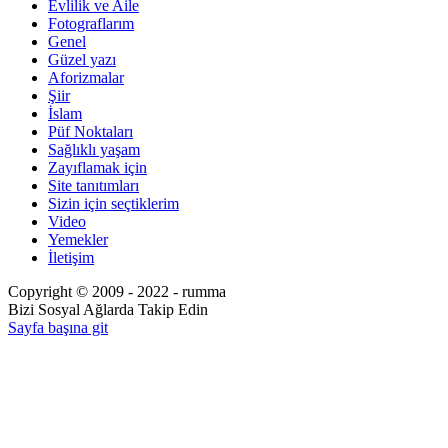
Evlilik ve Aile
Fotograflarım
Genel
Güzel yazı
Aforizmalar
Şiir
İslam
Püf Noktaları
Sağlıklı yaşam
Zayıflamak için
Site tanıtımları
Sizin için seçtiklerim
Video
Yemekler
İletişim
Copyright © 2009 - 2022 - rumma
Bizi Sosyal Ağlarda Takip Edin
Sayfa başına git