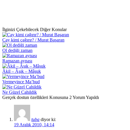
İlginizi Çekebilecek Diğer Konular
Çay kimi çağırır? / Murat Başaran
Ol dediği zaman
Ramazan aynası
Âkil – Âşık – Mâşuk
Vermeyince Ma’bud
Ne Güzel Cahildik
Gerçek dostun özellikleri Konusuna 2 Yorum Yapıldı
tuba
diyor ki:
19 Aralık 2010, 14:14