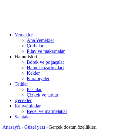
Yemekler
Ana Yemekler
Çorbalar
Pilav ve makarnalar
Hamurişleri
Börek ve poğaçalar
Hamur kızartmaları
Kekler
Kurabiyeler
Tatlılar
Pastalar
Çizkek ve tartlar
içecekler
Kahvaltılıklar
Reçel ve marmelatlar
Salatalar
Anasayfa
Güzel yazı
Gerçek dostun özellikleri
>
>