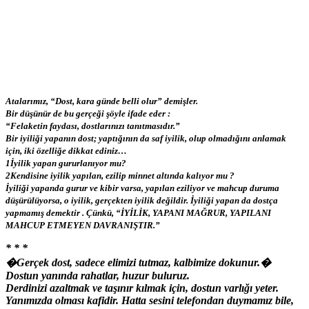
Atalarımız, “Dost, kara günde belli olur” demişler.
Bir düşünür de bu gerçeği şöyle ifade eder :
“Felaketin faydası, dostlarınızı tanıtmasıdır.”
Bir iyiliği yapanın dost; yaptığının da saf iyilik, olup olmadığını anlamak
için, iki özelliğe dikkat ediniz…
1İyilik yapan gururlanıyor mu?
2Kendisine iyilik yapılan, ezilip minnet altında kalıyor mu ?
İyiliği yapanda gurur ve kibir varsa, yapılan eziliyor ve mahcup duruma
düşürülüyorsa, o iyilik, gerçekten iyilik değildir. İyiliği yapan da dostça
yapmamış demektir . Çünkü, “İYİLİK, YAPANI MAĞRUR, YAPILANI
MAHCUP ETMEYEN DAVRANIŞTIR.”
* * *
�Gerçek dost, sadece elimizi tutmaz, kalbimize dokunur.�
Dostun yanında rahatlar, huzur buluruz.
Derdinizi azaltmak ve taşınır kılmak için, dostun varlığı yeter.
Yanımızda olması kafidir. Hatta sesini telefondan duymamız bile,