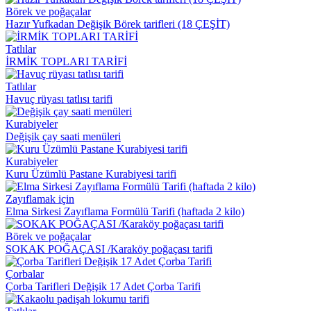
Börek ve poğaçalar
Hazır Yufkadan Değişik Börek tarifleri (18 ÇEŞİT)
Tatlılar
İRMİK TOPLARI TARİFİ
Tatlılar
Havuç rüyası tatlısı tarifi
Kurabiyeler
Değişik çay saati menüleri
Kurabiyeler
Kuru Üzümlü Pastane Kurabiyesi tarifi
Zayıflamak için
Elma Sirkesi Zayıflama Formülü Tarifi (haftada 2 kilo)
Börek ve poğaçalar
SOKAK POĞAÇASI /Karaköy poğaçası tarifi
Çorbalar
Çorba Tarifleri Değişik 17 Adet Çorba Tarifi