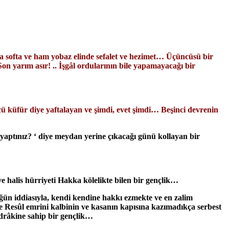
aba softa ve ham yobaz elinde sefalet ve hezimet… Üçüncüsü bir
n yarım asır! .. İşgâl ordularının bile yapamayacağı bir
cü küfür diye yaftalayan ve şimdi, evet şimdi… Beşinci devrenin
 yaptınız? ‘ diye meydan yerine çıkacağı günü kollayan bir
 halis hürriyeti Hakka kölelikte bilen bir gençlik…
n iddiasıyla, kendi kendine hakkı ezmekte ve en zalim
e Resûl emrini kalbinin ve kasanın kapısına kazımadıkça serbest
 idrâkine sahip bir gençlik…