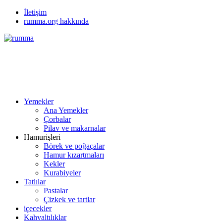
İletişim
rumma.org hakkında
Yemekler
Ana Yemekler
Çorbalar
Pilav ve makarnalar
Hamurişleri
Börek ve poğaçalar
Hamur kızartmaları
Kekler
Kurabiyeler
Tatlılar
Pastalar
Çizkek ve tartlar
içecekler
Kahvaltılıklar