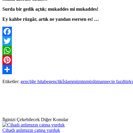
Surda bir gedik açtık; mukaddes mi mukaddes!
Ey kahbe rüzgâr, artık ne yandan esersen es! …
Facebook
Twitter
WhatsApp
Pinterest
Paylaş
Etiketler:
gençliğe hitabe
gençlik
İslam
mümin
müslüman
necip fazıl
türk
İlginizi Çekebilecek Diğer Konular
Cihadı anlımızın çatına vurduk