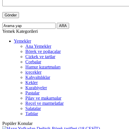
Yemek Kategorileri
Yemekler
Ana Yemekler
Börek ve poğaçalar
Çizkek ve tartlar
Çorbalar
Hamur kızartmaları
içecekler
Kahvaltılıklar
Kekler
Kurabiyeler
Pastalar
Pilav ve makarnalar
Reçel ve marmelatlar
Salatalar
Tatlılar
Popüler Konular