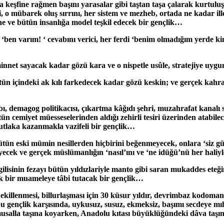
a keşfine rağmen başını yarasalar gibi taştan taşa çalarak kurtul
 o mübarek oluş sırrını, her sistem ve mezheb, ortada ne kadar ill
e ve bütün insanlığa model teşkil edecek bir gençlik…
 ‘ben varım! ‘ cevabını verici, her ferdi ‘benim olmadığım yerde ki
innet sayacak kadar gözü kara ve o nispetle usûle, stratejiye uyg
sütün içindeki ak kılı farkedecek kadar gözü keskin; ve gerçek ka
ı, demagog politikacısı, çıkartma kâğıdı şehri, muzahrafat kanalı
bütün cemiyet müesseselerinden aldığı zehirli tesiri üzerinden atabi
mutlaka kazanmakla vazifeli bir gençlik…
ş bütün eski mümin nesillerden hiçbirini beğenmeyecek, onlara ‘siz
yecek ve gerçek müslümanlığın ‘nasıl’ını ve ‘ne idüğü’nü her haliy
gilisinin fezayı bütün yıldızlariyle manto gibi saran mukaddes et
k bir muameleye tâbi tutacak bir gençlik…
. Şekillenmesi, billurlaşması için 30 küsur yıldır, devrimbaz kodom
u gençlik karşısında, uykusuz, susuz, ekmeksiz, başımı secdeye
salla taşına koyarken, Anadolu kıtası büyüklüğündeki dâva taşını