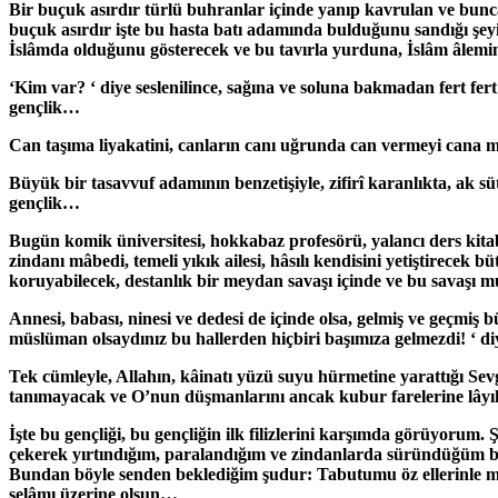
Bir buçuk asırdır türlü buhranlar içinde yanıp kavrulan ve bunc
buçuk asırdır işte bu hasta batı adamında bulduğunu sandığı şeyi,
İslâmda olduğunu gösterecek ve bu tavırla yurduna, İslâm âlemin
‘Kim var? ‘ diye seslenilince, sağına ve soluna bakmadan fert fert
gençlik…
Can taşıma liyakatini, canların canı uğrunda can vermeyi cana m
Büyük bir tasavvuf adamının benzetişiyle, zifirî karanlıkta, ak 
gençlik…
Bugün komik üniversitesi, hokkabaz profesörü, yalancı ders kitab
zindanı mâbedi, temeli yıkık ailesi, hâsılı kendisini yetiştirecek 
koruyabilecek, destanlık bir meydan savaşı içinde ve bu savaşı 
Annesi, babası, ninesi ve dedesi de içinde olsa, gelmiş ve geçmi
müslüman olsaydınız bu hallerden hiçbiri başımıza gelmezdi! ‘ di
Tek cümleyle, Allahın, kâinatı yüzü suyu hürmetine yarattığı Sev
tanımayacak ve O’nun düşmanlarını ancak kubur farelerine lâyı
İşte bu gençliği, bu gençliğin ilk filizlerini karşımda görüyorum
çekerek yırtındığım, paralandığım ve zindanlarda süründüğüm b
Bundan böyle senden beklediğim şudur: Tabutumu öz ellerinle mu
selâmı üzerine olsun…