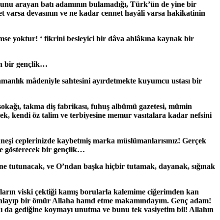
uşunu arayan batı adamının bulamadığı, Türk’ün de yine bir
et varsa devasının ve ne kadar cennet hayâli varsa hakikatinin
mse yoktur! ‘ fikrini besleyici bir dâva ahlâkına kaynak bir
un bir gençlik…
hramanlık mâdeniyle sahtesini ayırdetmekte kuyumcu ustası bir
 sokağı, takma diş fabrikası, fuhuş albümü gazetesi, mümin
lecek, kendi öz talim ve terbiyesine memur vasıtalara kadar nefsini
 güneşi ceplerinizde kaybetmiş marka müslümanlarısınız! Gerçek
le gösterecek bir gençlik…
eğine tutunacak, ve O’ndan başka hiçbir tutamak, dayanak, sığınak
anların viski çektiği kamış borularla kalemime ciğerimden kan
 mıhlayıp bir ömür Allaha hamd etme makamındayım. Genç adam!
 da gediğine koymayı unutma ve bunu tek vasiyetim bil! Allahın