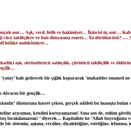
ki buçuk asır… Aşk, vecd, fetih ve hakimiyet… İkincisi üç asır… K
 cüce taklitçilere ve batı dünyasına esaret… Ya dördüncüsü? …. So
ebedî helâke mahkûmiyet…
eltici aşk, süründürücü satıhçılık, çürütücü taklitçilik ve öldürü
gençlik…
 ‘yatay’ hale getirecek bir çığlık kopararak ‘mukaddes emaneti ne
nin dâvacısı bir gençlik…
ndır’ düsturuna hasret çeken, gerçek adâleti bu inanışta bulan ve
dine acıyamaz, kendini koruyamazsın! Ama sen de, zulüm gördüğü
boş bırakılamazsın! ‘ diyecek… Kapitaliste ise ‘Allah buyruğunu v
 bir sistemin, aşkına, vecdine, diyalektiğine, estetiğine, irfanına,