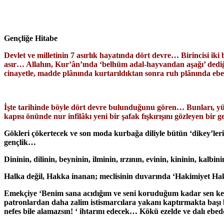
Gençliğe Hitabe
Devlet ve milletinin 7 asırlık hayatında dört devre… Birincisi i
asır… Allahın, Kur’ân’ında ‘belhüm adal-hayvandan aşağı’ dediği
cinayetle, madde plânında kurtarıldıktan sonra ruh plânında 
İşte tarihinde böyle dört devre bulunduğunu gören… Bunları, yüks
kapısı önünde nur infilâkı yeni bir şafak fışkırışını gözleyen bir 
Gökleri çökertecek ve son moda kurbağa diliyle bütün ‘dikey’leri
gençlik…
Dininin, dilinin, beyninin, ilminin, ırzının, evinin, kininin, kalbi
Halka değil, Hakka inanan; meclisinin duvarında ‘Hakimiyet Hakkı
Emekçiye ‘Benim sana acıdığım ve seni koruduğum kadar sen ken
patronlardan daha zalim istismarcılara yakanı kaptırmakta başı 
nefes bile alamazsın! ‘ ihtarını edecek… Kökü ezelde ve dalı ebedde