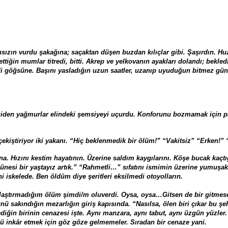
sızın vurdu şakağına; saçaktan düşen buzdan kılıçlar gibi. Şaşırdın. Hu
tiğin mumlar titredi, bitti. Akrep ve yelkovanın ayakları dolandı; bekled
ldi göğsüne. Başını yasladığın uzun saatler, uzanıp uyuduğun bitmez günle
 giden yağmurlar elindeki şemsiyeyi uçurdu. Konforunu bozmamak için p
iştiriyor iki yakanı. “Hiç beklenmedik bir ölüm!” “Vakitsiz” “Erken!” 
. Hızını kestim hayatının. Üzerine saldım kaygılarını. Köşe bucak kaçt
esi bir yaştayız artık.” “Rahmetli…” sıfatını ismimin üzerine yumuşak b
i iskelede. Ben öldüm diye şeritleri eksilmedi otoyolların.
aştırmadığım ölüm şimdi/m oluverdi. Oysa, oysa…Gitsen de bir gitmesen 
ü sakındığın mezarlığın giriş kapısında. “Nasılsa, ölen biri çıkar bu ş
diğin birinin cenazesi işte. Aynı manzara, aynı tabut, aynı üzgün yüzle
ü inkâr etmek için göz göze gelmemeler. Sıradan bir cenaze yani.