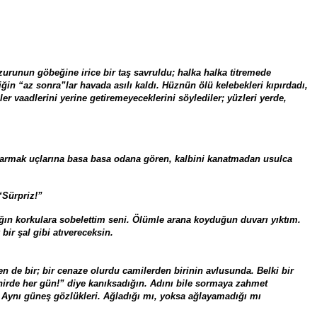
zurunun göbeğine irice bir taş savruldu; halka halka titremede
iğin “az sonra”lar havada asılı kaldı. Hüznün ölü kelebekleri kıpırdadı,
r vaadlerini yerine getiremeyeceklerini söylediler; yüzleri yerde,
armak uçlarına basa basa odana gören, kalbini kanatmadan usulca
“Sürpriz!”
ığın korkulara sobelettim seni. Ölümle arana koyduğun duvarı yıktım.
ir şal gibi atıvereceksin.
de bir; bir cenaze olurdu camilerden birinin avlusunda. Belki bir
ehirde her gün!” diye kanıksadığın. Adını bile sormaya zahmet
r. Aynı güneş gözlükleri. Ağladığı mı, yoksa ağlayamadığı mı