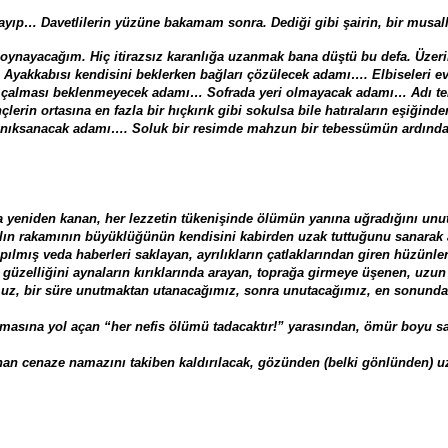
yıp… Davetlilerin yüzüne bakamam sonra. Dediği gibi şairin, bir musall
ynayacağım. Hiç itirazsız karanlığa uzanmak bana düştü bu defa. Üzeri
yakkabısı kendisini beklerken bağları çözülecek adamı…. Elbiseleri 
alması beklenmeyecek adamı… Sofrada yeri olmayacak adamı… Adı tele
rin ortasına en fazla bir hıçkırık gibi sokulsa bile hatıraların eşiği
kanıksanacak adamı…. Soluk bir resimde mahzun bir tebessümün ardınd
eniden kanan, her lezzetin tükenişinde ölümün yanına uğradığını unutan
yılın rakamının büyüklüğünün kendisini kabirden uzak tuttuğunu sanarak
pılmış veda haberleri saklayan, ayrılıkların çatlaklarından giren hüzünle
 güzelliğini aynaların kırıklarında arayan, toprağa girmeye üşenen, uz
uz, bir süre unutmaktan utanacağımız, sonra unutacağımız, en sonun
lmasına yol açan “her nefis ölümü tadacaktır!” yarasından, ömür boyu s
ınan cenaze namazını takiben kaldırılacak, gözünden (belki gönlünden) u