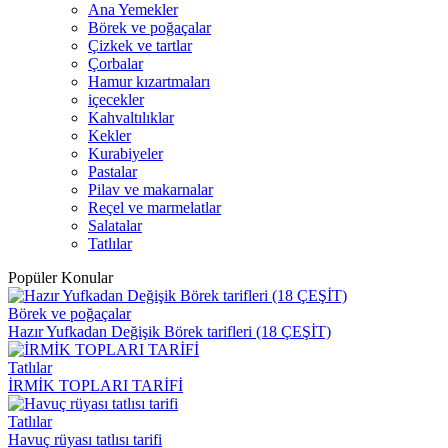
Ana Yemekler
Börek ve poğaçalar
Çizkek ve tartlar
Çorbalar
Hamur kızartmaları
içecekler
Kahvaltılıklar
Kekler
Kurabiyeler
Pastalar
Pilav ve makarnalar
Reçel ve marmelatlar
Salatalar
Tatlılar
Popüler Konular
Börek ve poğaçalar
Hazır Yufkadan Değişik Börek tarifleri (18 ÇEŞİT)
Tatlılar
İRMİK TOPLARI TARİFİ
Tatlılar
Havuç rüyası tatlısı tarifi