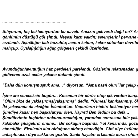
…………………………………………….
Biliyorum, hiç beklemiyordun bu daveti. Ansızın geliverdi değil mi? An
gönlünün düştüğü göl şimdi. Neşesi kaçtı vaktin; sevinçlerini pervane et
sızılandı. Aşinâlığın tadı bozuldu; acının ketum, kekre sütunları devri
mahçup. Oyala(n)dığın ağaç gölgeleri çekildi üzerinden.
Avunduğun/avuttuğun haz perdeleri parelendi. Gözlerini ıslatamadan
gidiveren uzak acılar yakana dolandı şimdi.
“Daha dün konuşmuştuk ama…” diyorsun. “Ama nasıl olur!”lar çekip çek
İşine ara vereceksin bugün… Kocaman bir pürüz olup çıkıverdim karşına
“Ölüm bize de yaklaşırmış/yakışırmış” dedin. “Ölmesi kanıksanmış, ölün
İki yakasında da eksiğim İstanbul’un. Vapurların hiçbiri beklemiyor ben
Şimdiye kadar hep başkalarıydı ölen. Hayret! Ben öldüm bu defa…
Şimdilerimin hiçbirine dokundurmadığım, yarından sonrasına bile yakl
kalabalık çıkagelirdi önüne… Bir sokağın başında. Yol kenarında, gözün
etmediğin. Eksilenin kim olduğuna aldırış etmediğin. Gitti diye üzülme
anlaşılmasın diye saklanan gözler. Sanki hayatın ortasında duran ölüm