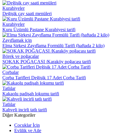
Kurabiyeler
Değişik çay saati menüleri
Kurabiyeler
Kuru Üzümlü Pastane Kurabiyesi tarifi
Zayıflamak için
Elma Sirkesi Zayıflama Formülü Tarifi (haftada 2 kilo)
Börek ve poğaçalar
SOKAK POĞAÇASI /Karaköy poğaçası tarifi
Çorbalar
Çorba Tarifleri Değişik 17 Adet Çorba Tarifi
Tatlılar
Kakaolu padişah lokumu tarifi
Tatlılar
Kahveli incirli tatlı tarifi
Diğer Kategoriler
Çocuklar İçin
Evlilik ve Aile