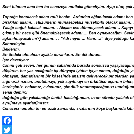
Seni bilmem ama ben bu cenazeye mutlaka gitmeliyim. Ayıp olur, çok a
Toprağa konulacak adam rolü benim. Ardından ağlanılacak adamı ben o
bırakılan adamı… Hüzünlerin münasebetsiz müsebbibi olacak adamı… A
Yatağı soğuk kalacak adamı… Akşam eve dönmeyecek adamı… Kapıyı ç
çıkmış bir hece gibi önemsizleşecek adamı…. Ben oynayacağım. Sevinçle
ağlanılmayacak mı?) adamı… . “Adı neydi…. Hani….!” diye yokluğu 
Sahnedeyim.
Beklerim.
En öndeki olmalısın ayakta duranların. En dik duranı.
İşte davetiyen:
Canını çok seven, her günün sabahında burada sonsuzca yaşayacağına y
düşüren, her yaz sıcağında içi dünyaya iyiden iyiye ısınan, doğduğu 
olmayan, damarlarının bir köşesinde ansızın geliverecek pıhtılardan ya
sığınarak ısınan, unutulmayı, yok sayılmayı en ürkütücü uçurum bilen,
kardeşimiz, babamız, evladımız, şimdilik unutmayacağımızı umduğum
senai demirci
doğduğu gün yakalandığı fanilik hastalığından, uzun süredir yatalak o
ayrıl[maya ayarlan]mıştır.
Cenazesi -umulur ki- en uzak zamanda, sızılarının köşe başlarında kıl
Facebook