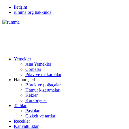
İletişim
rumma.org hakkında
Yemekler
Ana Yemekler
Çorbalar
Pilav ve makarnalar
Hamurişleri
Börek ve poğaçalar
Hamur kızartmaları
Kekler
Kurabiyeler
Tatlılar
Pastalar
Çizkek ve tartlar
içecekler
Kahvaltılıklar