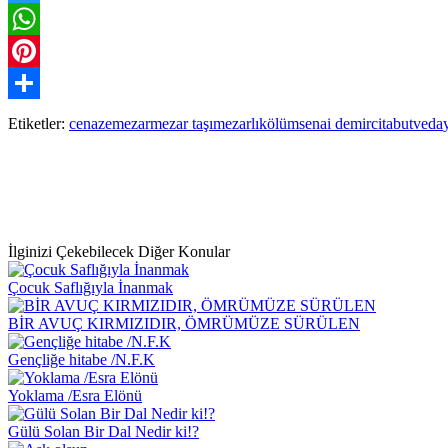
Twitter
WhatsApp
Pinterest
Paylaş
Etiketler:
cenaze
mezar
mezar taşı
mezarlık
ölüm
senai demirci
tabut
veda
İlginizi Çekebilecek Diğer Konular
Çocuk Saflığıyla İnanmak
BİR AVUÇ KIRMIZIDIR, ÖMRÜMÜZE SÜRÜLEN
Gençliğe hitabe /N.F.K
Yoklama /Esra Elönü
Gülü Solan Bir Dal Nedir ki!?