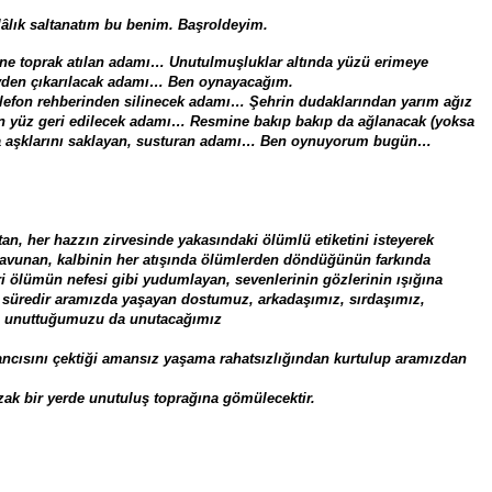
âlık saltanatım bu benim. Başroldeyim.
ne toprak atılan adamı… Unutulmuşluklar altında yüzü erimeye
evden çıkarılacak adamı… Ben oynayacağım.
fon rehberinden silinecek adamı… Şehrin dudaklarından yarım ağız
nden yüz geri edilecek adamı… Resmine bakıp bakıp da ağlanacak (yoksa
a aşklarını saklayan, susturan adamı… Ben oynuyorum bugün…
, her hazzın zirvesinde yakasındaki ölümlü etiketini isteyerek
 avunan, kalbinin her atışında ölümlerden döndüğünün farkında
ri ölümün nefesi gibi yudumlayan, sevenlerinin gözlerinin ışığına
un süredir aramızda yaşayan dostumuz, arkadaşımız, sırdaşımız,
da unuttuğumuzu da unutacağımız
ancısını çektiği amansız yaşama rahatsızlığından kurtulup aramızdan
zak bir yerde unutuluş toprağına gömülecektir.