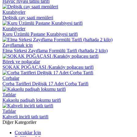
Havuç rüyası tatlısı tarifi
Kurabiyeler
Değişik çay saati menüleri
Kurabiyeler
Kuru Üzümlü Pastane Kurabiyesi tarifi
Zayıflamak için
Elma Sirkesi Zayıflama Formülü Tarifi (haftada 2 kilo)
Börek ve poğaçalar
SOKAK POĞAÇASI /Karaköy poğaçası tarifi
Çorbalar
Çorba Tarifleri Değişik 17 Adet Çorba Tarifi
Tatlılar
Kakaolu padişah lokumu tarifi
Tatlılar
Kahveli incirli tatlı tarifi
Diğer Kategoriler
Çocuklar İçin