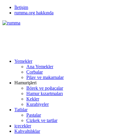
İletişim
rumma.org hakkında
Yemekler
Ana Yemekler
Çorbalar
Pilav ve makarnalar
Hamurişleri
Börek ve poğaçalar
Hamur kızartmaları
Kekler
Kurabiyeler
Tatlılar
Pastalar
Çizkek ve tartlar
içecekler
Kahvaltılıklar