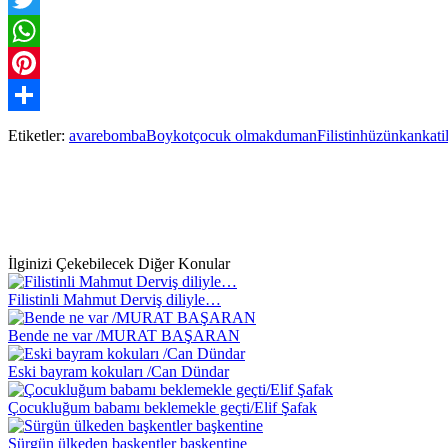
Twitter
WhatsApp
Pinterest
Paylaş
Etiketler:
avare
bomba
Boykot
çocuk olmak
duman
Filistin
hüzün
kan
kati
İlginizi Çekebilecek Diğer Konular
Filistinli Mahmut Derviş diliyle…
Bende ne var /MURAT BAŞARAN
Eski bayram kokuları /Can Dündar
Çocukluğum babamı beklemekle geçti/Elif Şafak
Sürgün ülkeden başkentler başkentine