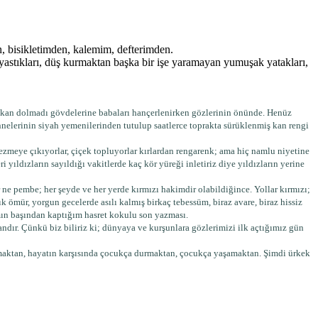
 bisikletimden, kalemim, defterimden.
astıkları, düş kurmaktan başka bir işe yaramayan yumuşak yatakları,
hiç kan dolmadı gövdelerine babaları hançerlenirken gözlerinin önünde. Henüz
nnelerinin siyah yemenilerinden tutulup saatlerce toprakta sürüklenmiş kan rengi
gezmeye çıkıyorlar, çiçek topluyorlar kırlardan rengarenk; ama hiç namlu niyetine
 yıldızların sayıldığı vakitlerde kaç kör yüreği inletiriz diye yıldızların yerine
ne pembe; her şeyde ve her yerde kırmızı hakimdir olabildiğince. Yollar kırmızı;
k ömür, yorgun gecelerde asılı kalmış birkaç tebessüm, biraz avare, biraz hissiz
amın başından kaptığım hasret kokulu son yazması.
dır. Çünkü biz biliriz ki; dünyaya ve kurşunlara gözlerimizi ilk açtığımız gün
maktan, hayatın karşısında çocukça durmaktan, çocukça yaşamaktan. Şimdi ürkek