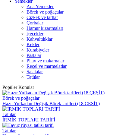
Yemekler
Ana Yemekler
Börek ve poğaçalar
Çizkek ve tartlar
Çorbalar
Hamur kızartmaları
içecekler
Kahvaltılıklar
Kekler
Kurabiyeler
Pastalar
Pilav ve makarnalar
Reçel ve marmelatlar
Salatalar
Tatlılar
Popüler Konular
Börek ve poğaçalar
Hazır Yufkadan Değişik Börek tarifleri (18 ÇEŞİT)
Tatlılar
İRMİK TOPLARI TARİFİ
Tatlılar