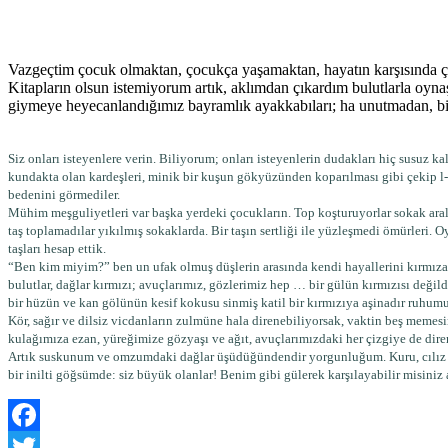
Vazgeçtim çocuk olmaktan, çocukça yaşamaktan, hayatın karşısında ç
Kitapların olsun istemiyorum artık, aklımdan çıkardım bulutlarla oy
giymeye heyecanlandığımız bayramlık ayakkabıları; ha unutmadan, bi
Siz onları isteyenlere verin. Biliyorum; onları isteyenlerin dudakları hiç susuz 
kundakta olan kardeşleri, minik bir kuşun gökyüzünden koparılması gibi çekip l-k
bedenini görmediler.
Mühim meşguliyetleri var başka yerdeki çocukların. Top koşturuyorlar sokak aralar
taş toplamadılar yıkılmış sokaklarda. Bir taşın sertliği ile yüzleşmedi ömürleri. O
taşları hesap ettik.
“Ben kim miyim?” ben un ufak olmuş düşlerin arasında kendi hayallerini kırmıza 
bulutlar, dağlar kırmızı; avuçlarımız, gözlerimiz hep … bir gülün kırmızısı değil
bir hüzün ve kan gölünün kesif kokusu sinmiş katil bir kırmızıya aşinadır ruhumu
Kör, sağır ve dilsiz vicdanların zulmüne hala direnebiliyorsak, vaktin beş meme
kulağımıza ezan, yüreğimize gözyaşı ve ağıt, avuçlarımızdaki her çizgiye de dire
Artık suskunum ve omzumdaki dağlar üşüdüğündendir yorgunluğum. Kuru, cılız g
bir inilti göğsümde: siz büyük olanlar! Benim gibi gülerek karşılayabilir misiniz
Facebook