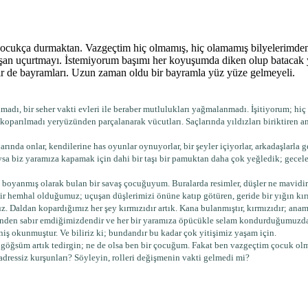
ocukça durmaktan. Vazgeçtim hiç olmamış, hiç olamamış bilyelerimden,
naşan uçurtmayı. İstemiyorum başımı her koyuşumda diken olup batacak y
r de bayramları. Uzun zaman oldu bir bayramla yüz yüze gelmeyeli.
kalmadı, bir seher vakti evleri ile beraber mutlulukları yağmalanmadı. İşitiyorum; 
oparılmadı yeryüzünden parçalanarak vücutları. Saçlarında yıldızları biriktiren a
ında onlar, kendilerine has oyunlar oynuyorlar, bir şeyler içiyorlar, arkadaşlarla 
ysa biz yaramıza kapamak için dahi bir taşı bir pamuktan daha çok yeğledik; geceleri
boyanmış olarak bulan bir savaş çocuğuyum. Buralarda resimler, düşler ne mavidir 
dir hemhal olduğumuz; uçuşan düşlerimizi önüne katıp götüren, geride bir yığın kırı
z. Daldan kopardığımız her şey kırmızıdır artık. Kana bulanmıştır, kırmızıdır; an
sinden sabır emdiğimizdendir ve her bir yaramıza öpücükle selam kondurduğumuzdan
niş okunmuştur. Ve biliriz ki; bundandır bu kadar çok yitişimiz yaşam için.
öğsüm artık tedirgin; ne de olsa ben bir çocuğum. Fakat ben vazgeçtim çocuk ol
 adressiz kurşunları? Söyleyin, rolleri değişmenin vakti gelmedi mi?