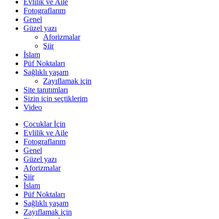
Evlilik ve Aile
Fotograflarım
Genel
Güzel yazı
Aforizmalar
Şiir
İslam
Püf Noktaları
Sağlıklı yaşam
Zayıflamak için
Site tanıtımları
Sizin için seçtiklerim
Video
Çocuklar İçin
Evlilik ve Aile
Fotograflarım
Genel
Güzel yazı
Aforizmalar
Şiir
İslam
Püf Noktaları
Sağlıklı yaşam
Zayıflamak için