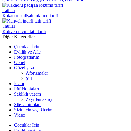
Tatlılar
Kakaolu padişah lokumu tarifi
Tatlılar
Kahveli incirli tatlı tarifi
Diğer Kategoriler
Çocuklar İçin
Evlilik ve Aile
Fotograflarım
Genel
Güzel yazı
Aforizmalar
Şiir
İslam
Püf Noktaları
Sağlıklı yaşam
Zayıflamak için
Site tanıtımları
Sizin için seçtiklerim
Video
Çocuklar İçin
Evlilik ve Aile