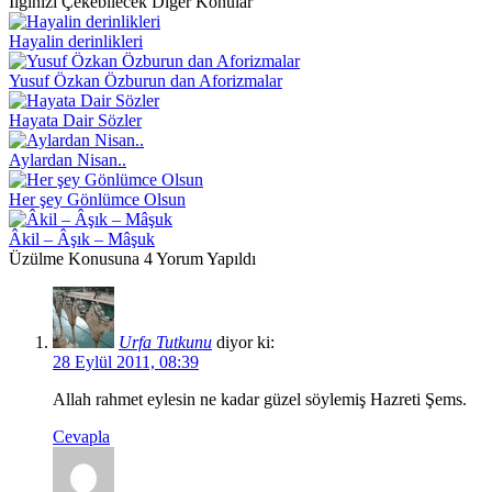
İlginizi Çekebilecek Diğer Konular
Hayalin derinlikleri
Yusuf Özkan Özburun dan Aforizmalar
Hayata Dair Sözler
Aylardan Nisan..
Her şey Gönlümce Olsun
Âkil – Âşık – Mâşuk
Üzülme Konusuna 4 Yorum Yapıldı
Urfa Tutkunu
diyor ki:
28 Eylül 2011, 08:39
Allah rahmet eylesin ne kadar güzel söylemiş Hazreti Şems.
Cevapla