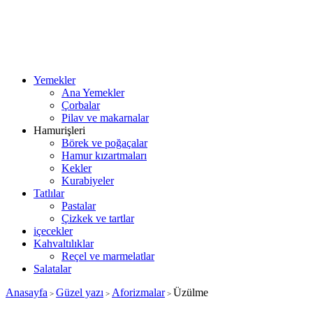
Yemekler
Ana Yemekler
Çorbalar
Pilav ve makarnalar
Hamurişleri
Börek ve poğaçalar
Hamur kızartmaları
Kekler
Kurabiyeler
Tatlılar
Pastalar
Çizkek ve tartlar
içecekler
Kahvaltılıklar
Reçel ve marmelatlar
Salatalar
Anasayfa
Güzel yazı
Aforizmalar
Üzülme
>
>
>