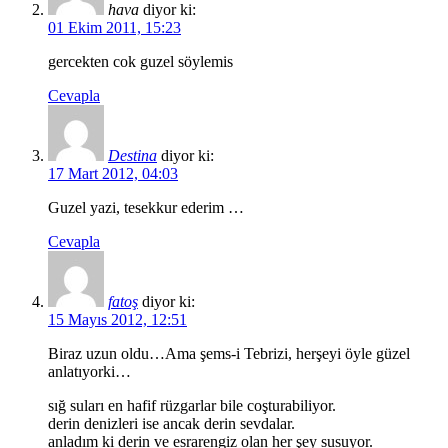
hava
diyor ki:
01 Ekim 2011, 15:23
gercekten cok guzel söylemis
Cevapla
Destina
diyor ki:
17 Mart 2012, 04:03
Guzel yazi, tesekkur ederim …
Cevapla
fatoş
diyor ki:
15 Mayıs 2012, 12:51
Biraz uzun oldu…Ama şems-i Tebrizi, herşeyi öyle güzel
anlatıyorki…
sığ suları en hafif rüzgarlar bile coşturabiliyor.
derin denizleri ise ancak derin sevdalar.
anladım ki derin ve esrarengiz olan her şey susuyor.