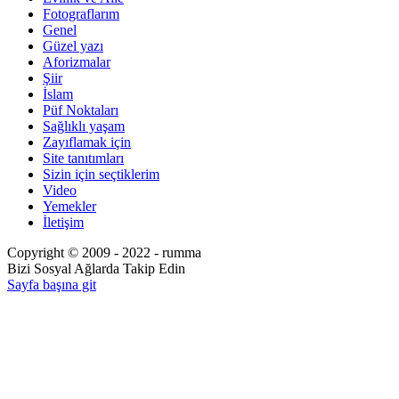
Fotograflarım
Genel
Güzel yazı
Aforizmalar
Şiir
İslam
Püf Noktaları
Sağlıklı yaşam
Zayıflamak için
Site tanıtımları
Sizin için seçtiklerim
Video
Yemekler
İletişim
Copyright © 2009 - 2022 - rumma
Bizi Sosyal Ağlarda Takip Edin
Sayfa başına git