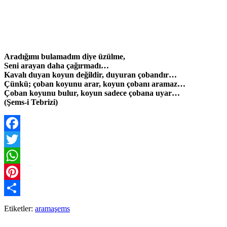
Aradığımı bulamadım diye üzülme,
Seni arayan daha çağırmadı…
Kavalı duyan koyun değildir, duyuran çobandır…
Çünkü; çoban koyunu arar, koyun çobanı aramaz…
Çoban koyunu bulur, koyun sadece çobana uyar…
(Şems-i Tebrizi)
Facebook
Twitter
WhatsApp
Pinterest
Paylaş
Etiketler:
arama
şems