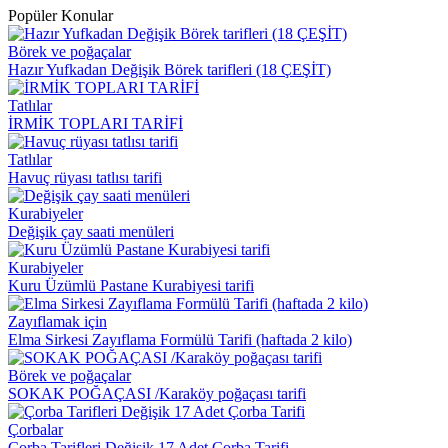
Popüler Konular
Börek ve poğaçalar
Hazır Yufkadan Değişik Börek tarifleri (18 ÇEŞİT)
Tatlılar
İRMİK TOPLARI TARİFİ
Tatlılar
Havuç rüyası tatlısı tarifi
Kurabiyeler
Değişik çay saati menüleri
Kurabiyeler
Kuru Üzümlü Pastane Kurabiyesi tarifi
Zayıflamak için
Elma Sirkesi Zayıflama Formülü Tarifi (haftada 2 kilo)
Börek ve poğaçalar
SOKAK POĞAÇASI /Karaköy poğaçası tarifi
Çorbalar
Çorba Tarifleri Değişik 17 Adet Çorba Tarifi