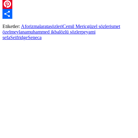
WhatsApp
Pinterest
Paylaş
Etiketler:
Aforizmalar
atasözleri
Cemil Meriç
güzel sözler
ismet
özel
mevlana
muhammed ikbal
özlü sözler
peyami
sefa
Seifridge
Seneca