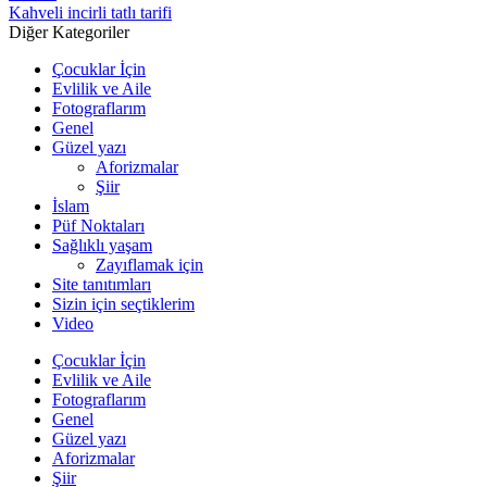
Kahveli incirli tatlı tarifi
Diğer Kategoriler
Çocuklar İçin
Evlilik ve Aile
Fotograflarım
Genel
Güzel yazı
Aforizmalar
Şiir
İslam
Püf Noktaları
Sağlıklı yaşam
Zayıflamak için
Site tanıtımları
Sizin için seçtiklerim
Video
Çocuklar İçin
Evlilik ve Aile
Fotograflarım
Genel
Güzel yazı
Aforizmalar
Şiir