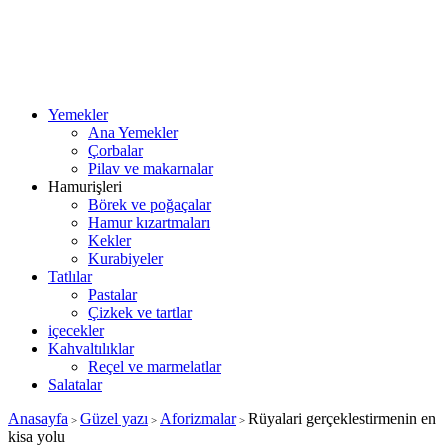
Yemekler
Ana Yemekler
Çorbalar
Pilav ve makarnalar
Hamurişleri
Börek ve poğaçalar
Hamur kızartmaları
Kekler
Kurabiyeler
Tatlılar
Pastalar
Çizkek ve tartlar
içecekler
Kahvaltılıklar
Reçel ve marmelatlar
Salatalar
Anasayfa
Güzel yazı
Aforizmalar
Rüyalari gerçeklestirmenin en
>
>
>
kisa yolu