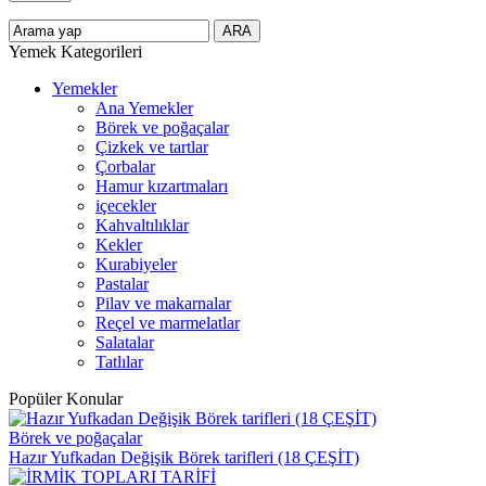
Yemek Kategorileri
Yemekler
Ana Yemekler
Börek ve poğaçalar
Çizkek ve tartlar
Çorbalar
Hamur kızartmaları
içecekler
Kahvaltılıklar
Kekler
Kurabiyeler
Pastalar
Pilav ve makarnalar
Reçel ve marmelatlar
Salatalar
Tatlılar
Popüler Konular
Börek ve poğaçalar
Hazır Yufkadan Değişik Börek tarifleri (18 ÇEŞİT)