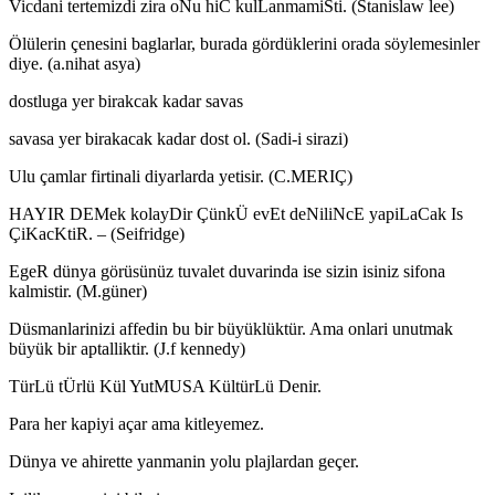
Vicdani tertemizdi zira oNu hiC kulLanmamiSti. (Stanislaw lee)
Ölülerin çenesini baglarlar, burada gördüklerini orada söylemesinler
diye. (a.nihat asya)
dostluga yer birakcak kadar savas
savasa yer birakacak kadar dost ol. (Sadi-i sirazi)
Ulu çamlar firtinali diyarlarda yetisir. (C.MERIÇ)
HAYIR DEMek kolayDir ÇünkÜ evEt deNiliNcE yapiLaCak Is
ÇiKacKtiR. – (Seifridge)
EgeR dünya görüsünüz tuvalet duvarinda ise sizin isiniz sifona
kalmistir. (M.güner)
Düsmanlarinizi affedin bu bir büyüklüktür. Ama onlari unutmak
büyük bir aptalliktir. (J.f kennedy)
TürLü tÜrlü Kül YutMUSA KültürLü Denir.
Para her kapiyi açar ama kitleyemez.
Dünya ve ahirette yanmanin yolu plajlardan geçer.