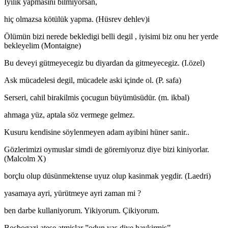
Iyilik yapmasini bilmiyorsan,
hiç olmazsa kötülük yapma. (Hüsrev dehlev)i
Ölümün bizi nerede bekledigi belli degil , iyisimi biz onu her yerde
bekleyelim (Montaigne)
Bu deveyi gütmeyecegiz bu diyardan da gitmeyecegiz. (I.özel)
Ask mücadelesi degil, mücadele aski içinde ol. (P. safa)
Serseri, cahil birakilmis çocugun büyümüsüdür. (m. ikbal)
ahmaga yüz, aptala söz vermege gelmez.
Kusuru kendisine söylenmeyen adam ayibini hüner sanir..
Gözlerimizi oymuslar simdi de göremiyoruz diye bizi kiniyorlar.
(Malcolm X)
borçlu olup düsünmektense uyuz olup kasinmak yegdir. (Laedri)
yasamaya ayri, yürütmeye ayri zaman mi ?
ben darbe kullaniyorum. Yikiyorum. Çikiyorum.
Bosbogazi atese atmislar ”odun yas diye haykirmis”