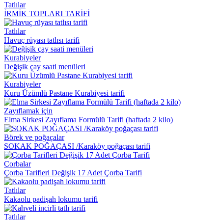
Tatlılar
İRMİK TOPLARI TARİFİ
Tatlılar
Havuç rüyası tatlısı tarifi
Kurabiyeler
Değişik çay saati menüleri
Kurabiyeler
Kuru Üzümlü Pastane Kurabiyesi tarifi
Zayıflamak için
Elma Sirkesi Zayıflama Formülü Tarifi (haftada 2 kilo)
Börek ve poğaçalar
SOKAK POĞAÇASI /Karaköy poğaçası tarifi
Çorbalar
Çorba Tarifleri Değişik 17 Adet Çorba Tarifi
Tatlılar
Kakaolu padişah lokumu tarifi
Tatlılar