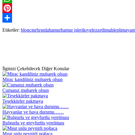
WhatsApp
Pinterest
Paylaş
Etiketler:
blog
çıtır
fırında
hamur
hamur işleri
kıyır
lezzetli
mahlepli
maya
m
İlginizi Çekebilecek Diğer Konular
Miraç kandiliniz mubarek olsun
Cumanız mubarek olsun
Teşekkürler pakmaya
Hayvanlar ve hava durumu……
Bulgurlu ve greyfurtlu yerelması
Mısır unlu peynirli poğaça