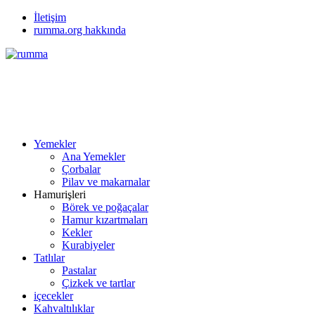
İletişim
rumma.org hakkında
Yemekler
Ana Yemekler
Çorbalar
Pilav ve makarnalar
Hamurişleri
Börek ve poğaçalar
Hamur kızartmaları
Kekler
Kurabiyeler
Tatlılar
Pastalar
Çizkek ve tartlar
içecekler
Kahvaltılıklar