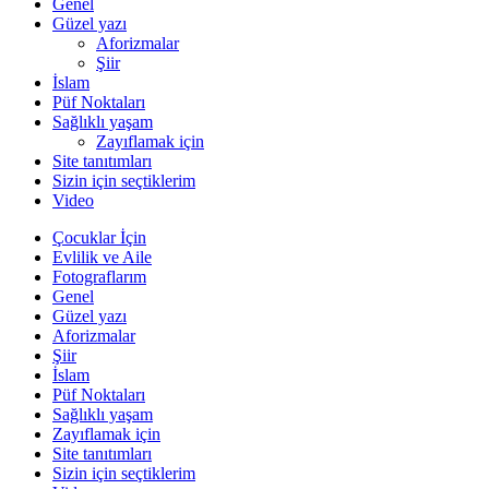
Genel
Güzel yazı
Aforizmalar
Şiir
İslam
Püf Noktaları
Sağlıklı yaşam
Zayıflamak için
Site tanıtımları
Sizin için seçtiklerim
Video
Çocuklar İçin
Evlilik ve Aile
Fotograflarım
Genel
Güzel yazı
Aforizmalar
Şiir
İslam
Püf Noktaları
Sağlıklı yaşam
Zayıflamak için
Site tanıtımları
Sizin için seçtiklerim