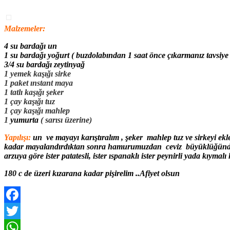
Malzemeler:
4 su bardağı un
1 su bardağı yoğurt ( buzdolabından 1 saat önce çıkarmanız tavsiye
3/4 su bardağı
zeytinyağ
1 yemek kaşığı sirke
1 paket ınstant maya
1 tatlı kaşığı şeker
1 çay kaşığı tuz
1 çay kaşığı mahlep
1
yumurta
( sarısı üzerine)
Yapılışı:
un ve mayayı karıştıralım , şeker mahlep tuz ve sirkeyi ek
kadar mayalandırdıktan sonra hamurumuzdan ceviz büyüklüğünde kopa
arzuya göre ister patatesli, ister ıspanaklı ister peynirli yada kıymalı
180 c de üzeri kızarana kadar pişirelim ..Afiyet olsun
Facebook
Twitter