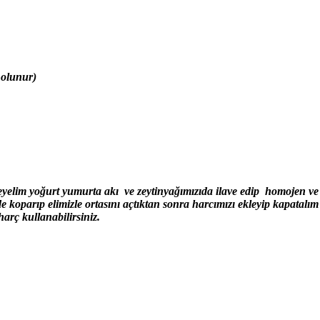
 olunur)
leyelim yoğurt yumurta akı ve zeytinyağımızıda ilave edip homojen v
rıp elimizle ortasını açtıktan sonra harcımızı ekleyip kapatalım ve
 harç kullanabilirsiniz.