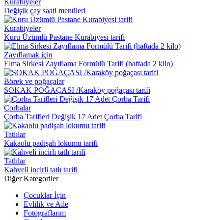
Kurabiyeler
Değişik çay saati menüleri
Kurabiyeler
Kuru Üzümlü Pastane Kurabiyesi tarifi
Zayıflamak için
Elma Sirkesi Zayıflama Formülü Tarifi (haftada 2 kilo)
Börek ve poğaçalar
SOKAK POĞAÇASI /Karaköy poğaçası tarifi
Çorbalar
Çorba Tarifleri Değişik 17 Adet Çorba Tarifi
Tatlılar
Kakaolu padişah lokumu tarifi
Tatlılar
Kahveli incirli tatlı tarifi
Diğer Kategoriler
Çocuklar İçin
Evlilik ve Aile
Fotograflarım