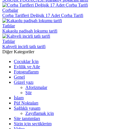
Çorbalar
Çorba Tarifleri Değişik 17 Adet Çorba Tarifi
Tatlılar
Kakaolu padişah lokumu tarifi
Tatlılar
Kahveli incirli tatlı tarifi
Diğer Kategoriler
Çocuklar İçin
Evlilik ve Aile
Fotograflarım
Genel
Güzel yazı
Aforizmalar
Şiir
İslam
Püf Noktaları
Sağlıklı yaşam
Zayıflamak için
Site tanıtımları
Sizin için seçtiklerim
Video