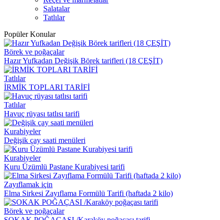
Salatalar
Tatlılar
Popüler Konular
Börek ve poğaçalar
Hazır Yufkadan Değişik Börek tarifleri (18 ÇEŞİT)
Tatlılar
İRMİK TOPLARI TARİFİ
Tatlılar
Havuç rüyası tatlısı tarifi
Kurabiyeler
Değişik çay saati menüleri
Kurabiyeler
Kuru Üzümlü Pastane Kurabiyesi tarifi
Zayıflamak için
Elma Sirkesi Zayıflama Formülü Tarifi (haftada 2 kilo)
Börek ve poğaçalar
SOKAK POĞAÇASI /Karaköy poğaçası tarifi