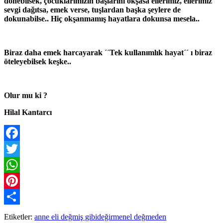
dönebilsek, çocuklarımızın başlarını okşasa ellerimiz, ellerimiz
sevgi dağıtsa, emek verse, tuşlardan başka şeylere de
dokunabilse.. Hiç okşanmamış hayatlara dokunsa mesela..
Biraz daha emek harcayarak ´´Tek kullanımlık hayat´´ ı biraz
öteleyebilsek keşke..
Olur mu ki ?
Hilal Kantarcı
Facebook
Twitter
WhatsApp
Pinterest
Paylaş
Etiketler:
anne eli değmiş gibi
değirmen
el değmeden