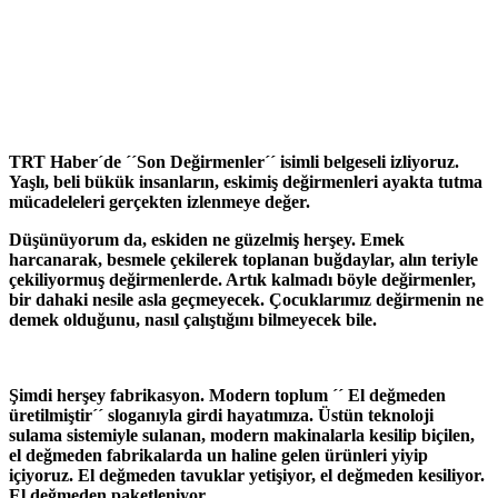
TRT Haber´de ´´Son Değirmenler´´ isimli belgeseli izliyoruz.
Yaşlı, beli bükük insanların, eskimiş değirmenleri ayakta tutma
mücadeleleri gerçekten izlenmeye değer.
Düşünüyorum da, eskiden ne güzelmiş herşey. Emek
harcanarak, besmele çekilerek toplanan buğdaylar, alın teriyle
çekiliyormuş değirmenlerde. Artık kalmadı böyle değirmenler,
bir dahaki nesile asla geçmeyecek. Çocuklarımız değirmenin ne
demek olduğunu, nasıl çalıştığını bilmeyecek bile.
Şimdi herşey fabrikasyon. Modern toplum ´´ El değmeden
üretilmiştir´´ sloganıyla girdi hayatımıza. Üstün teknoloji
sulama sistemiyle sulanan, modern makinalarla kesilip biçilen,
el değmeden fabrikalarda un haline gelen ürünleri yiyip
içiyoruz. El değmeden tavuklar yetişiyor, el değmeden kesiliyor.
El değmeden paketleniyor..