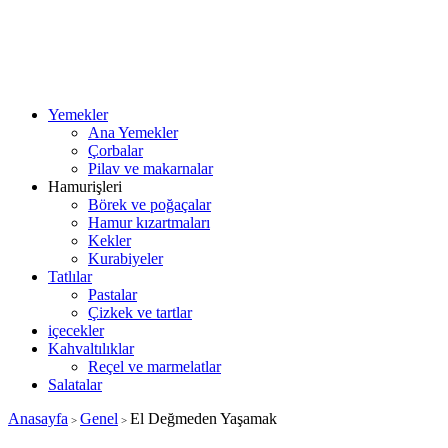
Yemekler
Ana Yemekler
Çorbalar
Pilav ve makarnalar
Hamurişleri
Börek ve poğaçalar
Hamur kızartmaları
Kekler
Kurabiyeler
Tatlılar
Pastalar
Çizkek ve tartlar
içecekler
Kahvaltılıklar
Reçel ve marmelatlar
Salatalar
Anasayfa
Genel
El Değmeden Yaşamak
>
>