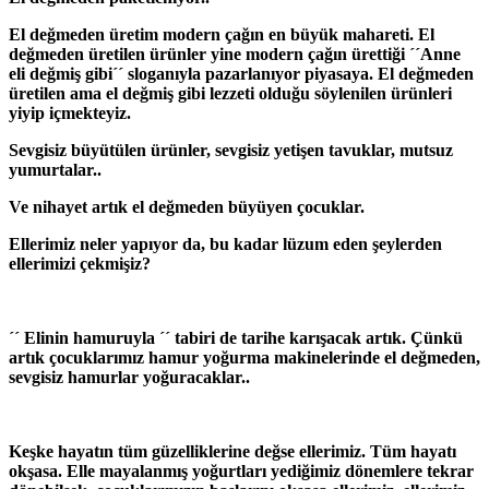
El değmeden üretim modern çağın en büyük mahareti. El
değmeden üretilen ürünler yine modern çağın ürettiği ´´Anne
eli değmiş gibi´´ sloganıyla pazarlanıyor piyasaya. El değmeden
üretilen ama el değmiş gibi lezzeti olduğu söylenilen ürünleri
yiyip içmekteyiz.
Sevgisiz büyütülen ürünler, sevgisiz yetişen tavuklar, mutsuz
yumurtalar..
Ve nihayet artık el değmeden büyüyen çocuklar.
Ellerimiz neler yapıyor da, bu kadar lüzum eden şeylerden
ellerimizi çekmişiz?
´´ Elinin hamuruyla ´´ tabiri de tarihe karışacak artık. Çünkü
artık çocuklarımız hamur yoğurma makinelerinde el değmeden,
sevgisiz hamurlar yoğuracaklar..
Keşke hayatın tüm güzelliklerine değse ellerimiz. Tüm hayatı
okşasa. Elle mayalanmış yoğurtları yediğimiz dönemlere tekrar