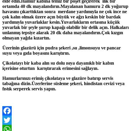
elde edin.Hamur kabına temiz bir poşet geçirerek ılık bir
ortamda 40 dk mayalandırın.Mayalanan hamuru 2 dk yoğurup
havasını çıkarttıktan sonra merdane yardımıyla ne çok ince ne
çok kalın olmak üzere açın büyük ve ağzı keskin bir bardak
yardımıyla yuvarlaklar kesin.Yuvarlakların ortasına küçük
yuvarlak bir şeyle şurup kapağı olabilir bir delik açın. Halkaları
unlanmış tepsiye alarak 20 dk daha mayalandırın.Çok kızgın
olmayan yağda kızartın.
Üzerinin glazürü için pudra şekeri ,su ,limonsuyu ve pancar
suyu veya gıda boyasını karıştırın.
Çikolatayı bir kaba alın su dolu ısıya dayanıklı bir kabın
içerisine oturtun karıştırarak erimesini sağlayın.
Hamurlarınızı erimiş çikolataya ve glazüre batırıp servis
tabağına dizin.Üzerlerine süsleme şekeri, hindistan cevizi veya
fıstık serperek servis yapın.
Facebook
Twitter