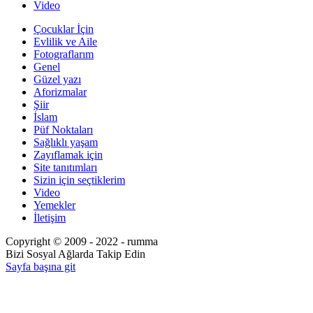
Video
Çocuklar İçin
Evlilik ve Aile
Fotograflarım
Genel
Güzel yazı
Aforizmalar
Şiir
İslam
Püf Noktaları
Sağlıklı yaşam
Zayıflamak için
Site tanıtımları
Sizin için seçtiklerim
Video
Yemekler
İletişim
Copyright © 2009 - 2022 - rumma
Bizi Sosyal Ağlarda Takip Edin
Sayfa başına git