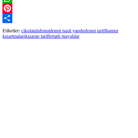
WhatsApp
Pinterest
Paylaş
Etiketler:
çikolatalı
donut
donut nasıl yapılır
donut tarifi
hamur
kızartmaları
kızaran tarifler
tatlı mayalılar