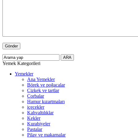
Yemek Kategorileri
Yemekler
Ana Yemekler
Börek ve poğaçalar
Çizkek ve tartlar
Çorbalar
Hamur kızartmaları
içecekler
Kahvaltılıklar
Kekler
Kurabiyeler
Pastalar
Pilav ve makarnalar