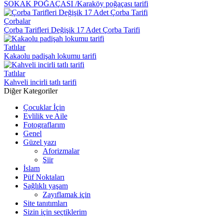
SOKAK POĞAÇASI /Karaköy poğaçası tarifi
Çorbalar
Çorba Tarifleri Değişik 17 Adet Çorba Tarifi
Tatlılar
Kakaolu padişah lokumu tarifi
Tatlılar
Kahveli incirli tatlı tarifi
Diğer Kategoriler
Çocuklar İçin
Evlilik ve Aile
Fotograflarım
Genel
Güzel yazı
Aforizmalar
Şiir
İslam
Püf Noktaları
Sağlıklı yaşam
Zayıflamak için
Site tanıtımları
Sizin için seçtiklerim