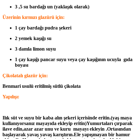
3 ,5 su bardağı un (yaklaşık olarak)
Üzerinin kırmızı glazürü için:
1 çay bardağı pudra şekeri
2 yemek kaşığı su
3 damla limon suyu
1 çay kaşığı pancar suyu veya çay kaşığının ucuyla gıda
boyası
Çikolatalı glazür için:
Benmari usulü eritilmiş sütlü çikolata
Yapılışı:
Ilık süt ve suyu bir kaba alın şekeri içerisinde eritin.(yaş maya
kullanıyorsanız mayayıda ekleyip eritin)Yumurtaları çırparak
ilave edin,azar azar unu ve kuru mayayı ekleyin .Ortasından
başlayarak yavaş yavaş karıştırın.Ele yapışmayan bir hamur