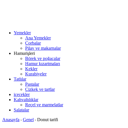
Yemekler
Ana Yemekler
Çorbalar
Pilav ve makarnalar
Hamurişleri
Börek ve poğaçalar
Hamur kızartmaları
Kekler
Kurabiyeler
Tatlılar
Pastalar
Çizkek ve tartlar
içecekler
Kahvaltılıklar
Reçel ve marmelatlar
Salatalar
Anasayfa
Genel
Donut tarifi
>
>