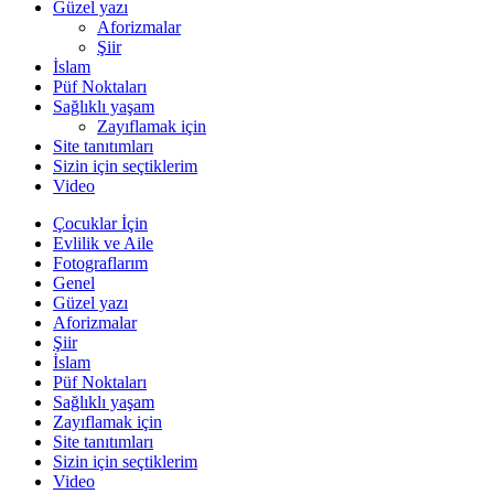
Güzel yazı
Aforizmalar
Şiir
İslam
Püf Noktaları
Sağlıklı yaşam
Zayıflamak için
Site tanıtımları
Sizin için seçtiklerim
Video
Çocuklar İçin
Evlilik ve Aile
Fotograflarım
Genel
Güzel yazı
Aforizmalar
Şiir
İslam
Püf Noktaları
Sağlıklı yaşam
Zayıflamak için
Site tanıtımları
Sizin için seçtiklerim
Video