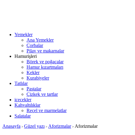
Yemekler
Ana Yemekler
Çorbalar
Pilav ve makarnalar
Hamurişleri
Börek ve poğaçalar
Hamur kızartmaları
Kekler
Kurabiyeler
Tatlılar
Pastalar
Çizkek ve tartlar
içecekler
Kahvaltılıklar
Reçel ve marmelatlar
Salatalar
Anasayfa
Güzel yazı
Aforizmalar
Aforizmalar
>
>
>