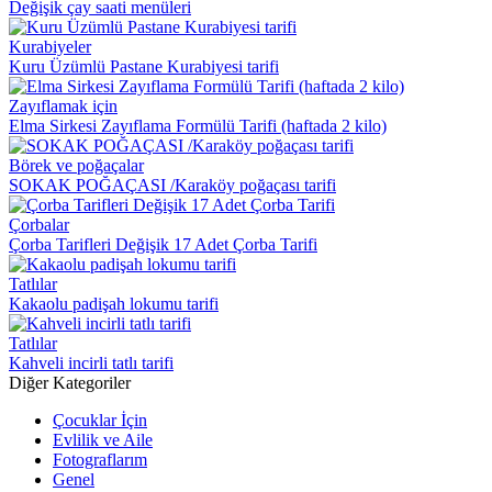
Değişik çay saati menüleri
Kurabiyeler
Kuru Üzümlü Pastane Kurabiyesi tarifi
Zayıflamak için
Elma Sirkesi Zayıflama Formülü Tarifi (haftada 2 kilo)
Börek ve poğaçalar
SOKAK POĞAÇASI /Karaköy poğaçası tarifi
Çorbalar
Çorba Tarifleri Değişik 17 Adet Çorba Tarifi
Tatlılar
Kakaolu padişah lokumu tarifi
Tatlılar
Kahveli incirli tatlı tarifi
Diğer Kategoriler
Çocuklar İçin
Evlilik ve Aile
Fotograflarım
Genel