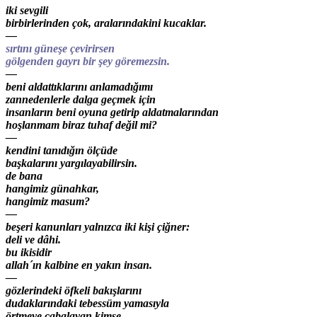
iki sevgili
birbirlerinden çok, aralarındakini kucaklar.
—
sırtını güneşe çevirirsen
gölgenden gayrı bir şey göremezsin.
—
beni aldattıklarını anlamadığımı
zannedenlerle dalga geçmek için
insanların beni oyuna getirip aldatmalarından
hoşlanmam biraz tuhaf değil mi?
—
kendini tanıdığın ölçüde
başkalarını yargılayabilirsin.
de bana
hangimiz günahkar,
hangimiz masum?
—
beşeri kanunları yalnızca iki kişi çiğner:
deli ve dâhi.
bu ikisidir
allah´ın kalbine en yakın insan.
—
gözlerindeki öfkeli bakışlarını
dudaklarındaki tebessüm yamasıyla
örtmeye çabalayan kimse