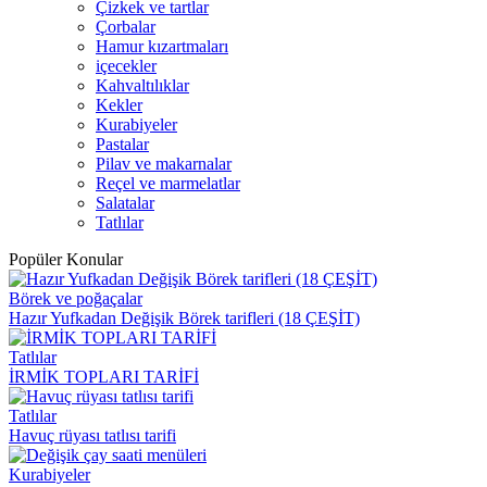
Çizkek ve tartlar
Çorbalar
Hamur kızartmaları
içecekler
Kahvaltılıklar
Kekler
Kurabiyeler
Pastalar
Pilav ve makarnalar
Reçel ve marmelatlar
Salatalar
Tatlılar
Popüler Konular
Börek ve poğaçalar
Hazır Yufkadan Değişik Börek tarifleri (18 ÇEŞİT)
Tatlılar
İRMİK TOPLARI TARİFİ
Tatlılar
Havuç rüyası tatlısı tarifi
Kurabiyeler