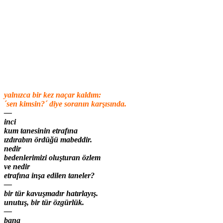
yalnızca bir kez naçar kaldım:
´sen kimsin?´ diye soranın karşısında.
—
inci
kum tanesinin etrafına
ızdırabın ördüğü mabeddir.
nedir
bedenlerimizi oluşturan özlem
ve nedir
etrafına inşa edilen taneler?
—
bir tür kavuşmadır hatırlayış.
unutuş, bir tür özgürlük.
—
bana