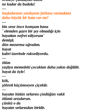
ne kadar da budala!
—
başkalarının yanlışının farkına varmaktan
daha büyük bir hata var mı?
—
bin sene önce komşum bana
´ elemden gayrı bir şey olmadığı için
hayattan nefret ediyorum´
demişti.
dün mezarına uğradım.
hayat
kabri üzerinde raksediyordu.
—
ölüm
yaşlıya memedeki çocuktan daha yakın değildir.
hayat da öyle!
—
kök,
şöhreti küçümseyen çiçektir.
—
hayatın bütün sırlarını çözdüğün vakit
ölümü arzularsın.
çünkü o da
hayatın sırlarından biridir.