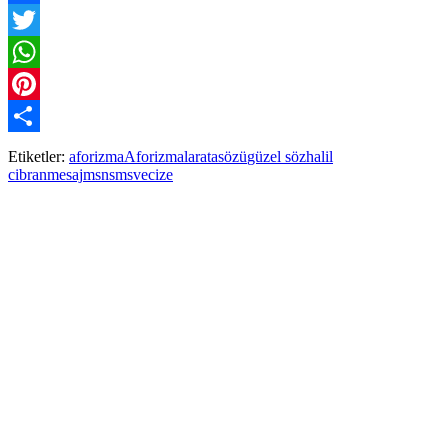
Facebook
Twitter
WhatsApp
Pinterest
Paylaş
Etiketler:
aforizma
Aforizmalar
atasözü
güzel söz
halil
cibran
mesaj
msn
sms
vecize