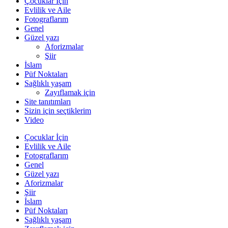
Çocuklar İçin
Evlilik ve Aile
Fotograflarım
Genel
Güzel yazı
Aforizmalar
Şiir
İslam
Püf Noktaları
Sağlıklı yaşam
Zayıflamak için
Site tanıtımları
Sizin için seçtiklerim
Video
Çocuklar İçin
Evlilik ve Aile
Fotograflarım
Genel
Güzel yazı
Aforizmalar
Şiir
İslam
Püf Noktaları
Sağlıklı yaşam