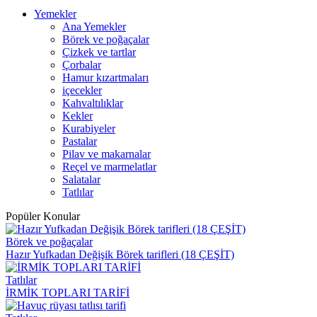
Yemekler
Ana Yemekler
Börek ve poğaçalar
Çizkek ve tartlar
Çorbalar
Hamur kızartmaları
içecekler
Kahvaltılıklar
Kekler
Kurabiyeler
Pastalar
Pilav ve makarnalar
Reçel ve marmelatlar
Salatalar
Tatlılar
Popüler Konular
Börek ve poğaçalar
Hazır Yufkadan Değişik Börek tarifleri (18 ÇEŞİT)
Tatlılar
İRMİK TOPLARI TARİFİ