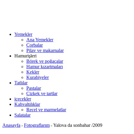
Yemekler
Ana Yemekler
Çorbalar
Pilav ve makarnalar
Hamurişleri
Börek ve poğaçalar
Hamur kızartmaları
Kekler
Kurabiyeler
Tatlılar
Pastalar
Çizkek ve tartlar
içecekler
Kahvaltılıklar
Reçel ve marmelatlar
Salatalar
Anasayfa
Fotograflarım
Yalova da sonbahar /2009
>
>