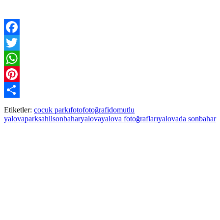
Facebook
Twitter
WhatsApp
Pinterest
Paylaş
Etiketler:
çocuk parkı
foto
fotoğraf
ido
mutlu
yalova
park
sahil
sonbahar
yalova
yalova fotoğrafları
yalovada sonbahar