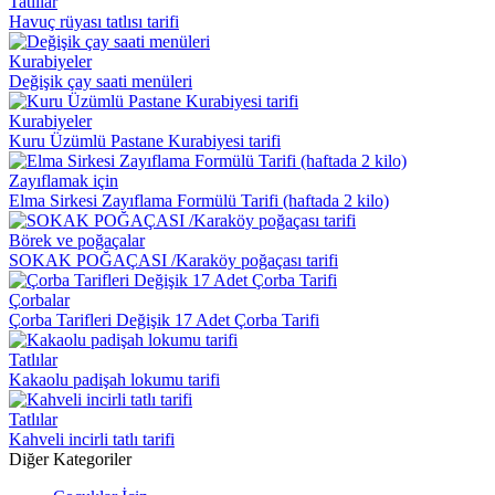
Tatlılar
Havuç rüyası tatlısı tarifi
Kurabiyeler
Değişik çay saati menüleri
Kurabiyeler
Kuru Üzümlü Pastane Kurabiyesi tarifi
Zayıflamak için
Elma Sirkesi Zayıflama Formülü Tarifi (haftada 2 kilo)
Börek ve poğaçalar
SOKAK POĞAÇASI /Karaköy poğaçası tarifi
Çorbalar
Çorba Tarifleri Değişik 17 Adet Çorba Tarifi
Tatlılar
Kakaolu padişah lokumu tarifi
Tatlılar
Kahveli incirli tatlı tarifi
Diğer Kategoriler