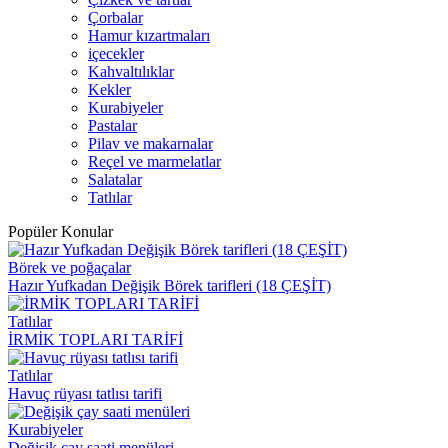
Çorbalar
Hamur kızartmaları
içecekler
Kahvaltılıklar
Kekler
Kurabiyeler
Pastalar
Pilav ve makarnalar
Reçel ve marmelatlar
Salatalar
Tatlılar
Popüler Konular
Börek ve poğaçalar
Hazır Yufkadan Değişik Börek tarifleri (18 ÇEŞİT)
Tatlılar
İRMİK TOPLARI TARİFİ
Tatlılar
Havuç rüyası tatlısı tarifi
Kurabiyeler
Değişik çay saati menüleri