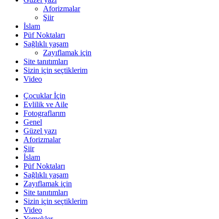
Aforizmalar
Şiir
İslam
Püf Noktaları
Sağlıklı yaşam
Zayıflamak için
Site tanıtımları
Sizin için seçtiklerim
Video
Çocuklar İçin
Evlilik ve Aile
Fotograflarım
Genel
Güzel yazı
Aforizmalar
Şiir
İslam
Püf Noktaları
Sağlıklı yaşam
Zayıflamak için
Site tanıtımları
Sizin için seçtiklerim
Video
Yemekler