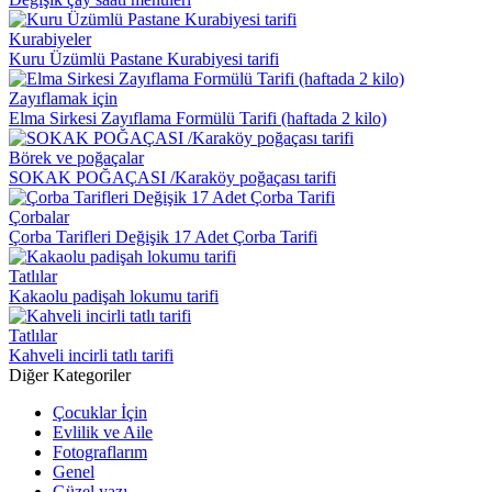
Kurabiyeler
Kuru Üzümlü Pastane Kurabiyesi tarifi
Zayıflamak için
Elma Sirkesi Zayıflama Formülü Tarifi (haftada 2 kilo)
Börek ve poğaçalar
SOKAK POĞAÇASI /Karaköy poğaçası tarifi
Çorbalar
Çorba Tarifleri Değişik 17 Adet Çorba Tarifi
Tatlılar
Kakaolu padişah lokumu tarifi
Tatlılar
Kahveli incirli tatlı tarifi
Diğer Kategoriler
Çocuklar İçin
Evlilik ve Aile
Fotograflarım
Genel
Güzel yazı