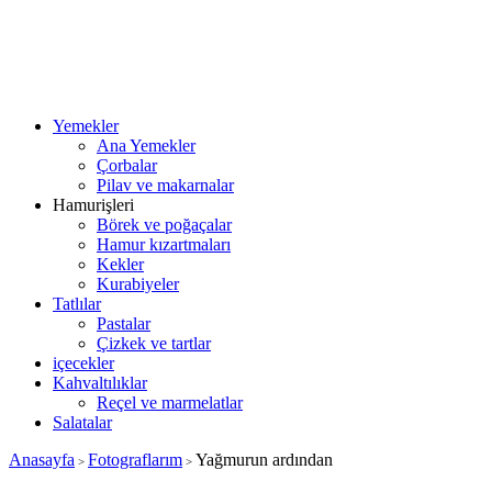
Yemekler
Ana Yemekler
Çorbalar
Pilav ve makarnalar
Hamurişleri
Börek ve poğaçalar
Hamur kızartmaları
Kekler
Kurabiyeler
Tatlılar
Pastalar
Çizkek ve tartlar
içecekler
Kahvaltılıklar
Reçel ve marmelatlar
Salatalar
Anasayfa
Fotograflarım
Yağmurun ardından
>
>