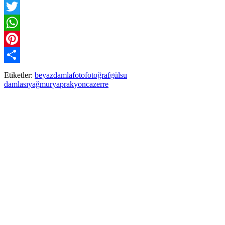
Facebook
Twitter
WhatsApp
Pinterest
Paylaş
Etiketler:
beyaz
damla
foto
fotoğraf
gül
su
damlası
yağmur
yaprak
yonca
zerre