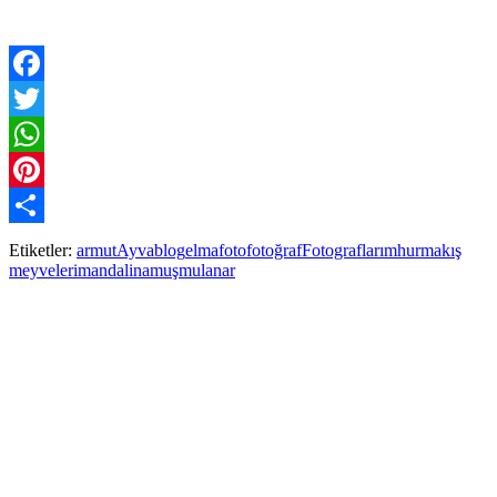
Facebook
Twitter
WhatsApp
Pinterest
Paylaş
Etiketler:
armut
Ayva
blog
elma
foto
fotoğraf
Fotograflarım
hurma
kış
meyveleri
mandalina
muşmula
nar