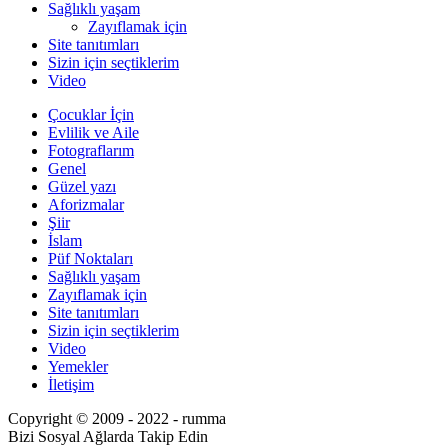
Sağlıklı yaşam
Zayıflamak için
Site tanıtımları
Sizin için seçtiklerim
Video
Çocuklar İçin
Evlilik ve Aile
Fotograflarım
Genel
Güzel yazı
Aforizmalar
Şiir
İslam
Püf Noktaları
Sağlıklı yaşam
Zayıflamak için
Site tanıtımları
Sizin için seçtiklerim
Video
Yemekler
İletişim
Copyright © 2009 - 2022 - rumma
Bizi Sosyal Ağlarda Takip Edin