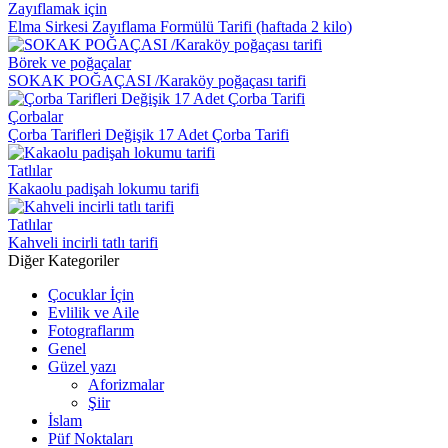
Zayıflamak için
Elma Sirkesi Zayıflama Formülü Tarifi (haftada 2 kilo)
Börek ve poğaçalar
SOKAK POĞAÇASI /Karaköy poğaçası tarifi
Çorbalar
Çorba Tarifleri Değişik 17 Adet Çorba Tarifi
Tatlılar
Kakaolu padişah lokumu tarifi
Tatlılar
Kahveli incirli tatlı tarifi
Diğer Kategoriler
Çocuklar İçin
Evlilik ve Aile
Fotograflarım
Genel
Güzel yazı
Aforizmalar
Şiir
İslam
Püf Noktaları