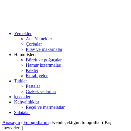
Yemekler
Ana Yemekler
Çorbalar
Pilav ve makarnalar
Hamurişleri
Börek ve poğaçalar
Hamur kızartmaları
Kekler
Kurabiyeler
Tatlılar
Pastalar
Çizkek ve tartlar
içecekler
Kahvaltılıklar
Reçel ve marmelatlar
Salatalar
Anasayfa
Fotograflarım
Kendi çektiğim fotoğraflar ( Kış
>
>
meyveleri )