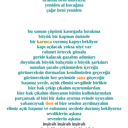
yeniden al kucağına
çağır beni yeniden
bu saman çöpünü kasırgada bırakma
büyük bir kapının önünde
bir
karınca
vurmuş kapıyı bekliyor
kapı açılacak yoksa niye var
rahmet örtecek günahı
geride kalacak gazabın adımları
duyulacak büyük bahçenin o büyük şarkıları
sunulan şarabı çekinmeden içeceğiz
görüneceksin durmadan kendimizden geçeceğiz
görüneceksin her şeyimizle
sana
göçeceğiz
başımız yerde, açtık elimizi sevgilinle birlikte
bize bak çekip çıkalım uçurumlardan
bize bak çıkalım dünyanın bütün kulluklarından
parçansak al bizi bir daha ayırma evinde uyuyalım
yabancıysak
dost
ol bize senden ayrılmayalım
elimiz açık başımız ve ruhumuz secdede durmuş bekliyoruz
sevdiklerin aşkına
sevenlerin aşkına
inşirah inşirah inşirah