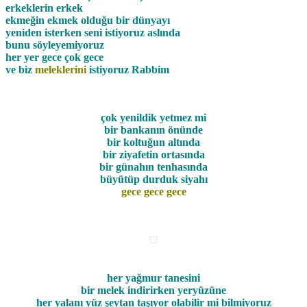
erkeklerin erkek
ekmeğin ekmek olduğu bir dünyayı
yeniden isterken seni istiyoruz aslında
bunu söyleyemiyoruz
her yer gece çok gece
ve biz
meleklerini
istiyoruz Rabbim
çok yenildik yetmez mi
bir bankanın önünde
bir koltuğun altında
bir ziyafetin ortasında
bir günahın tenhasında
büyütüp durduk siyahı
gece gece gece
her yağmur tanesini
bir melek indirirken yeryüzüne
her yalanı yüz şeytan taşıyor olabilir mi bilmiyoruz