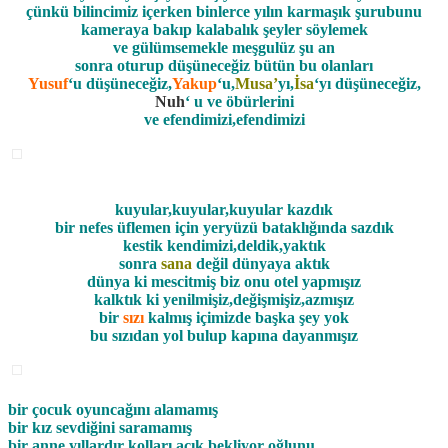
çünkü bilincimiz içerken binlerce yılın karmaşık şurubunu
kameraya bakıp kalabalık şeyler söylemek
ve gülümsemekle meşgulüz şu an
sonra oturup düşüneceğiz bütün bu olanları
Yusuf
‘u düşüneceğiz,
Yakup
‘u,
Musa’
yı,
İsa
‘yı düşüneceğiz,
Nuh
‘ u ve öbürlerini
ve efendimizi,efendimizi
kuyular,kuyular,kuyular kazdık
bir nefes üflemen için yeryüzü bataklığında sazdık
kestik kendimizi,deldik,yaktık
sonra
sana
değil dünyaya aktık
dünya ki mescitmiş biz onu otel yapmışız
kalktık ki yenilmişiz,değişmişiz,azmışız
bir
sızı
kalmış içimizde başka şey yok
bu sızıdan yol bulup kapına dayanmışız
bir çocuk oyuncağını alamamış
bir kız sevdiğini saramamış
bir anne yıllardır kolları açık bekliyor oğlunu