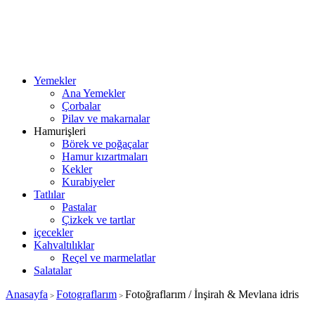
Yemekler
Ana Yemekler
Çorbalar
Pilav ve makarnalar
Hamurişleri
Börek ve poğaçalar
Hamur kızartmaları
Kekler
Kurabiyeler
Tatlılar
Pastalar
Çizkek ve tartlar
içecekler
Kahvaltılıklar
Reçel ve marmelatlar
Salatalar
Anasayfa
Fotograflarım
Fotoğraflarım / İnşirah & Mevlana idris
>
>