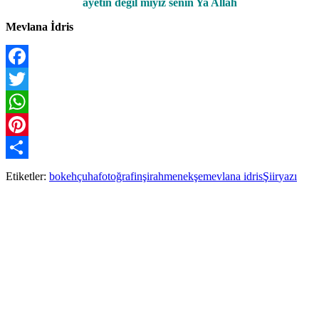
ayetin değil miyiz senin Ya Allah
Mevlana İdris
Facebook
Twitter
WhatsApp
Pinterest
Paylaş
Etiketler:
bokeh
çuha
fotoğraf
inşirah
menekşe
mevlana idris
Şiir
yazı