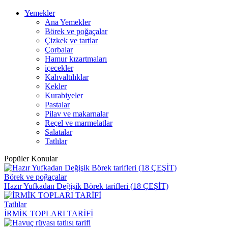
Yemekler
Ana Yemekler
Börek ve poğaçalar
Çizkek ve tartlar
Çorbalar
Hamur kızartmaları
içecekler
Kahvaltılıklar
Kekler
Kurabiyeler
Pastalar
Pilav ve makarnalar
Reçel ve marmelatlar
Salatalar
Tatlılar
Popüler Konular
Börek ve poğaçalar
Hazır Yufkadan Değişik Börek tarifleri (18 ÇEŞİT)
Tatlılar
İRMİK TOPLARI TARİFİ