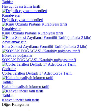
Tatlılar
Havuç rüyası tatlısı tarifi
Kurabiyeler
Değişik çay saati menüleri
Kurabiyeler
Kuru Üzümlü Pastane Kurabiyesi tarifi
Zayıflamak için
Elma Sirkesi Zayıflama Formülü Tarifi (haftada 2 kilo)
Börek ve poğaçalar
SOKAK POĞAÇASI /Karaköy poğaçası tarifi
Çorbalar
Çorba Tarifleri Değişik 17 Adet Çorba Tarifi
Tatlılar
Kakaolu padişah lokumu tarifi
Tatlılar
Kahveli incirli tatlı tarifi
Diğer Kategoriler