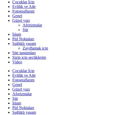
Çocuklar İçin
Evlilik ve Aile
Fotograflarım
Genel
Güzel yazı
Aforizmalar
Şiir
İslam
Püf Noktaları
Sağlıklı yaşam
Zayıflamak için
Site tanıtımları
Sizin için seçtiklerim
Video
Çocuklar İçin
Evlilik ve Aile
Fotograflarım
Genel
Güzel yazı
Aforizmalar
Şiir
İslam
Püf Noktaları
Sağlıklı yaşam