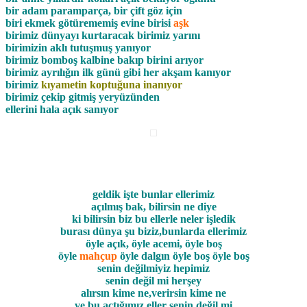
bir adam paramparça, bir çift göz için
biri ekmek götürememiş evine birisi
aşk
birimiz dünyayı kurtaracak birimiz yarını
birimizin aklı tutuşmuş yanıyor
birimiz bomboş kalbine bakıp birini arıyor
birimiz ayrılığın ilk günü gibi her akşam kanıyor
birimiz
kıyametin koptuğuna inanıyor
birimiz çekip gitmiş yeryüzünden
ellerini hala açık sanıyor
geldik işte bunlar ellerimiz
açılmış bak, bilirsin ne diye
ki bilirsin biz bu ellerle neler işledik
burası dünya şu biziz,bunlarda ellerimiz
öyle açık, öyle acemi, öyle boş
öyle
mahçup
öyle dalgın öyle boş öyle boş
senin değilmiyiz hepimiz
senin değil mi herşey
alırsın kime ne,verirsin kime ne
ve bu açtığımız eller senin değil mi