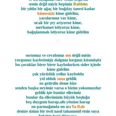
senin değil miyiz hepimiz
Rabbim
bir yıldız bir ağaç bir buğday tanesi kadar
kimsesiziz
kime gidelim,
yaralarımız var kime,
sıcak bir şey arıyoruz kime,
merhamet istiyoruz kime,
bağışlanmak istiyoruz kime gidelim
sorumuz ve cevabımız
sen
değil misin
yorgunuz kaybetmişiz dalgınız kırgınız küsmüşüz
bu çocuklar birer birer kaybolurken sisler içinde
kime gidelim
çok yürüdük yollar kayboldu
yol olduk
sana
geldik
ne getirdin deme bize
senden başka neyimiz varsa o bizim yokumuzdur
geldik işte bunlar ellerimiz
bunlar da ellerimizin büyük boşluğu
beş duygum harap,altı yönüm harap
on parmağımda on acı
Ya Rab
denize dalan bir testi nasıl tahammül etsin suya
fırlattın beni dünyaya,