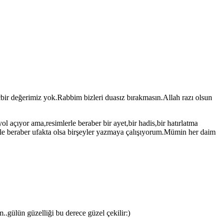
ir değerimiz yok.Rabbim bizleri duasız bırakmasın.Allah razı olsun
açıyor ama,resimlerle beraber bir ayet,bir hadis,bir hatırlatma
rifle beraber ufakta olsa birşeyler yazmaya çalışıyorum.Mümin her daim
ülün güzelliği bu derece güzel çekilir:)