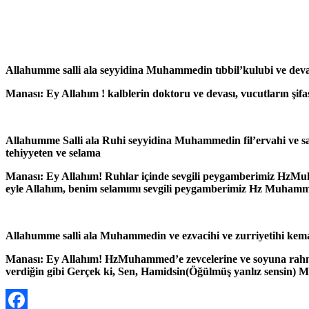
Allahumme salli ala seyyidina Muhammedin tıbbil’kulubi ve devaiha 
Manası: Ey Allahım ! kalblerin doktoru ve devası, vucutların şif
Allahumme Salli ala Ruhi seyyidina Muhammedin fil’ervahi ve sa
tehiyyeten ve selama
Manası: Ey Allahım! Ruhlar içinde sevgili peygamberimiz HzM
eyle Allahım, benim selamımı sevgili peygamberimiz Hz Muhammed
Allahumme salli ala Muhammedin ve ezvacihi ve zurriyetihi kema
Manası: Ey Allahım! HzMuhammed’e zevcelerine ve soyuna rahme
verdiğin gibi Gerçek ki, Sen, Hamidsin(Öğülmüş yanlız sensin) Mec