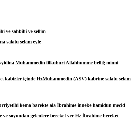
hi ve sahbihi ve sellim
na salatu selam eyle
 seyyidina Muhammedin filkuburi Allahhumme belliğ minni
e, kabirler içinde HzMuhammedin (ASV) kabrine salatu selam
zurriyetihi kema barekte ala İbrahime inneke hamidun mecid
 ve soyundan gelenlere bereket ver Hz İbrahime bereket