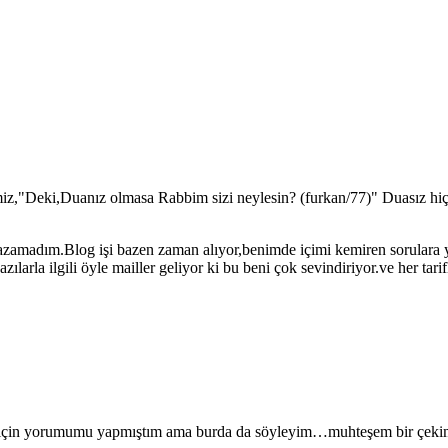
z,"Deki,Duanız olmasa Rabbim sizi neylesin? (furkan/77)" Duasız hiçb
amadım.Blog işi bazen zaman alıyor,benimde içimi kemiren sorulara yol 
arla ilgili öyle mailler geliyor ki bu beni çok sevindiriyor.ve her ta
 için yorumumu yapmıştım ama burda da söyleyim…muhteşem bir çekim..g