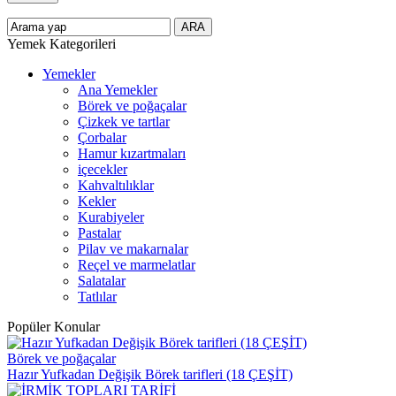
Yemek Kategorileri
Yemekler
Ana Yemekler
Börek ve poğaçalar
Çizkek ve tartlar
Çorbalar
Hamur kızartmaları
içecekler
Kahvaltılıklar
Kekler
Kurabiyeler
Pastalar
Pilav ve makarnalar
Reçel ve marmelatlar
Salatalar
Tatlılar
Popüler Konular
Börek ve poğaçalar
Hazır Yufkadan Değişik Börek tarifleri (18 ÇEŞİT)