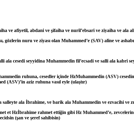
ve afiyetil, abdani ve şifaiha ve nuril’ebsari ve ziyaiha ve ala ali
ası, gözlerin nuru ve ziyası olan Muhammed’e (SAV) aline ve ashabı
lli ala cesedi seyyidina Muhammedin fil’ecsadi ve salli ala kabri
uhammedin ruhuna, cesedler içinde HzMuhammedin (ASV) cesedin
 (ASV)’in aziz ruhuna vasıl eyle (ulaştır)
 salleyte ala İbrahime, ve barik ala Muhammedin ve ezvacihi ve 
t et Hzİbrahime rahmet ettiğin gibi Hz Muhammed’e, zevcelerine
idsin (şan ve şeref sahibisin)