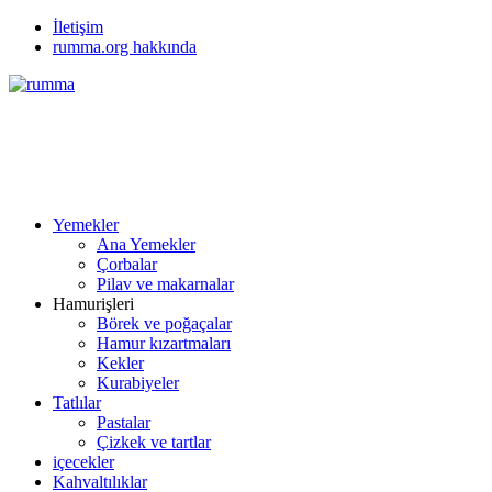
İletişim
rumma.org hakkında
Yemekler
Ana Yemekler
Çorbalar
Pilav ve makarnalar
Hamurişleri
Börek ve poğaçalar
Hamur kızartmaları
Kekler
Kurabiyeler
Tatlılar
Pastalar
Çizkek ve tartlar
içecekler
Kahvaltılıklar