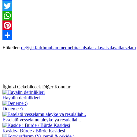
Facebook
Twitter
WhatsApp
Pinterest
Paylaş
Etiketler:
değişik
farklı
muhammed
nebi
rasul
salat
salavat
salavatlar
selam
İlginizi Çekebilecek Diğer Konular
Hayalin derinlikleri
Deneme :)
Esselatü vesselamu aleyke ya resulallah..
Kaside-i Bürde / Bürde Kasidesi