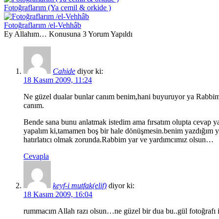
Fotoğraflarım (Ya cemil & orkide )
Fotoğraflarım /el-Vehhâb
Ey Allahım… Konusuna 3 Yorum Yapıldı
Cahide
diyor ki:
18 Kasım 2009, 11:24
Ne güzel dualar bunlar canım benim,hani buyuruyor ya Rabbimi
canım.
Bende sana bunu anlatmak istedim ama fırsatım olupta cevap yaz
yapalım ki,tamamen boş bir hale dönüşmesin.benim yazdığım yazıl
hatırlatıcı olmak zorunda.Rabbim yar ve yardımcımız olsun…
Cevapla
keyf-i mutfak(elif)
diyor ki:
18 Kasım 2009, 16:04
rummacım Allah razı olsun…ne güzel bir dua bu..gül fotoğrafı