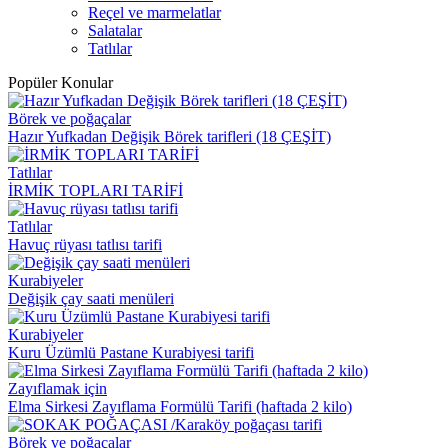
Reçel ve marmelatlar
Salatalar
Tatlılar
Popüler Konular
Börek ve poğaçalar
Hazır Yufkadan Değişik Börek tarifleri (18 ÇEŞİT)
Tatlılar
İRMİK TOPLARI TARİFİ
Tatlılar
Havuç rüyası tatlısı tarifi
Kurabiyeler
Değişik çay saati menüleri
Kurabiyeler
Kuru Üzümlü Pastane Kurabiyesi tarifi
Zayıflamak için
Elma Sirkesi Zayıflama Formülü Tarifi (haftada 2 kilo)
Börek ve poğaçalar