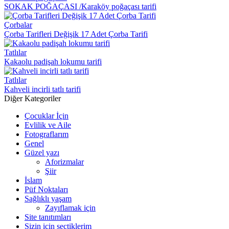
SOKAK POĞAÇASI /Karaköy poğaçası tarifi
Çorbalar
Çorba Tarifleri Değişik 17 Adet Çorba Tarifi
Tatlılar
Kakaolu padişah lokumu tarifi
Tatlılar
Kahveli incirli tatlı tarifi
Diğer Kategoriler
Çocuklar İçin
Evlilik ve Aile
Fotograflarım
Genel
Güzel yazı
Aforizmalar
Şiir
İslam
Püf Noktaları
Sağlıklı yaşam
Zayıflamak için
Site tanıtımları
Sizin için seçtiklerim