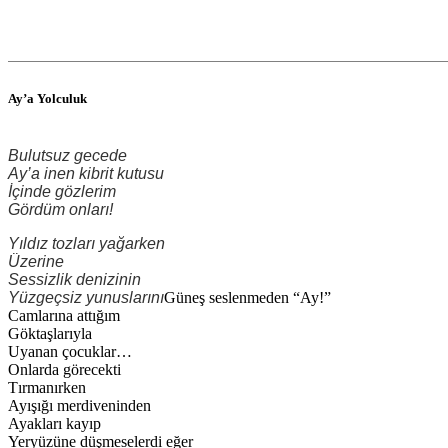
Ay’a Yolculuk
Bulutsuz gecede
Ay’a inen kibrit kutusu
İçinde gözlerim
Gördüm onları!
Yıldız tozları yağarken
Üzerine
Sessizlik denizinin
Yüzgeçsiz yunuslarını
Güneş seslenmeden “Ay!”
Camlarına attığım
Göktaşlarıyla
Uyanan çocuklar…
Onlarda görecekti
Tırmanırken
Ayışığı merdiveninden
Ayakları kayıp
Yeryüzüne düşmeselerdi eğer