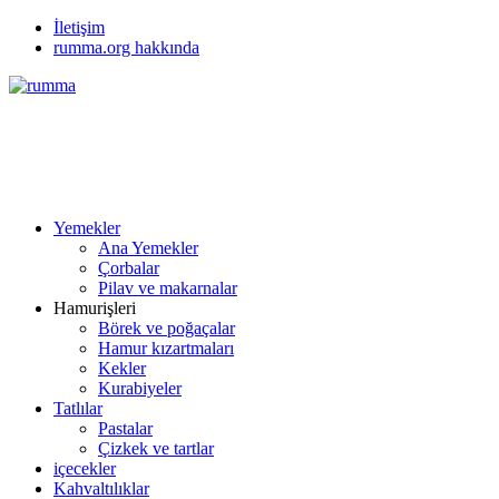
İletişim
rumma.org hakkında
Yemekler
Ana Yemekler
Çorbalar
Pilav ve makarnalar
Hamurişleri
Börek ve poğaçalar
Hamur kızartmaları
Kekler
Kurabiyeler
Tatlılar
Pastalar
Çizkek ve tartlar
içecekler
Kahvaltılıklar