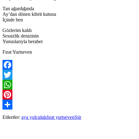
Tan ağardığında
Ay’dan dönen kibrit kutusu
İçinde ben
Gözlerim kaldı
Sessizlik denizinin
Yunuslarıyla beraber
Fırat Yurtseven
Facebook
Twitter
WhatsApp
Pinterest
Paylaş
Etiketler:
aya yolculuk
fırat yurtseven
Şiir