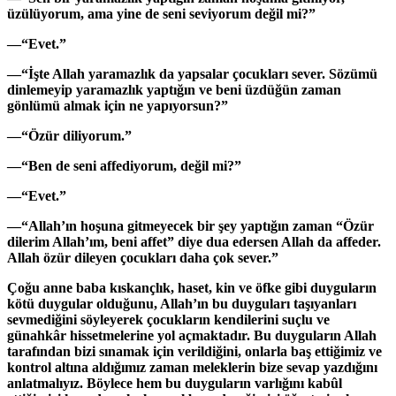
üzülüyorum, ama yine de seni seviyorum değil mi?”
—“Evet.”
—“İşte Allah yaramazlık da yapsalar çocukları sever. Sözümü
dinlemeyip yaramazlık yaptığın ve beni üzdüğün zaman
gönlümü almak için ne yapıyorsun?”
—“Özür diliyorum.”
—“Ben de seni affediyorum, değil mi?”
—“Evet.”
—“Allah’ın hoşuna gitmeyecek bir şey yaptığın zaman “Özür
dilerim Allah’ım, beni affet” diye dua edersen Allah da affeder.
Allah özür dileyen çocukları daha çok sever.”
Çoğu anne baba kıskançlık, haset, kin ve öfke gibi duyguların
kötü duygular olduğunu, Allah’ın bu duyguları taşıyanları
sevmediğini söyleyerek çocukların kendilerini suçlu ve
günahkâr hissetmelerine yol açmaktadır. Bu duyguların Allah
tarafından bizi sınamak için verildiğini, onlarla baş ettiğimiz ve
kontrol altına aldığımız zaman meleklerin bize sevap yazdığını
anlatmalıyız. Böylece hem bu duyguların varlığını kabûl