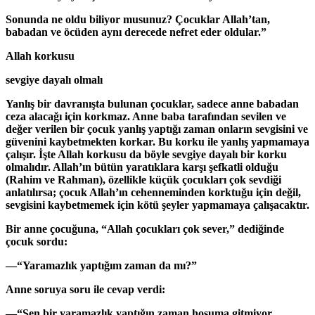
Sonunda ne oldu biliyor musunuz? Çocuklar Allah’tan,
babadan ve öcüden aynı derecede nefret eder oldular.”
Allah korkusu
sevgiye dayalı olmalı
Yanlış bir davranışta bulunan çocuklar, sadece anne babadan
ceza alacağı için korkmaz. Anne baba tarafından sevilen ve
değer verilen bir çocuk yanlış yaptığı zaman onların sevgisini ve
güvenini kaybetmekten korkar. Bu korku ile yanlış yapmamaya
çalışır. İşte Allah korkusu da böyle sevgiye dayalı bir korku
olmalıdır. Allah’ın bütün yaratıklara karşı şefkatli olduğu
(Rahim ve Rahman), özellikle küçük çocukları çok sevdiği
anlatılırsa; çocuk Allah’ın cehenneminden korktuğu için değil,
sevgisini kaybetmemek için kötü şeyler yapmamaya çalışacaktır.
Bir anne çocuğuna, “Allah çocukları çok sever,” dediğinde
çocuk sordu:
—“Yaramazlık yaptığım zaman da mı?”
Anne soruya soru ile cevap verdi:
—“Sen bir yaramazlık yaptığın zaman hoşuma gitmiyor,