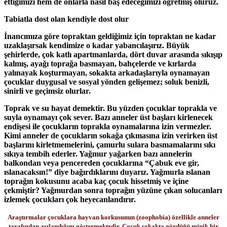
ettiğimizi hem de onlarla nasıl baş edeceğimizi öğretmiş oluruz.
Tabiatla dost olan kendiyle dost olur
İnancımıza göre topraktan geldiğimiz için topraktan ne kadar
uzaklaşırsak kendimize o kadar yabancılaşırız. Büyük
şehirlerde, çok katlı apartmanlarda, dört duvar arasında sıkışıp
kalmış, ayağı toprağa basmayan, bahçelerde ve kırlarda
yalınayak koşturmayan, sokakta arkadaşlarıyla oynamayan
çocuklar duygusal ve sosyal yönden gelişemez; soluk benizli,
sinirli ve geçimsiz olurlar.
Toprak ve su hayat demektir. Bu yüzden çocuklar toprakla ve
suyla oynamayı çok sever. Bazı anneler üst başları kirlenecek
endişesi ile çocukların toprakla oynamalarına izin vermezler.
Kimi anneler de çocukların sokağa çıkmasına izin verirken üst
başlarını kirletmemelerini, çamurlu sulara basmamalarını sıkı
sıkıya tembih ederler. Yağmur yağarken bazı annelerin
balkondan veya pencereden çocuklarına “Çabuk eve gir,
ıslanacaksın!” diye bağırdıklarını duyarız. Yağmurla ıslanan
toprağın kokusunu acaba kaç çocuk hissetmiş ve içine
çekmiştir? Yağmurdan sonra toprağın yüzüne çıkan solucanları
izlemek çocukları çok heyecanlandırır.
Araştırmalar çocuklara hayvan korkusunun (zoophobia) özellikle anneler
tarafından aşılandığını göstermektedir. Çocuk sokakta gördüğü minik bir