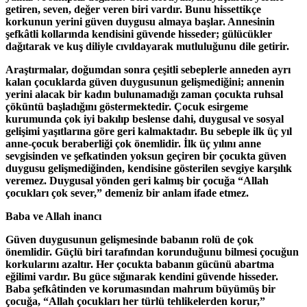
getiren, seven, değer veren biri vardır. Bunu hissettikçe
korkunun yerini güven duygusu almaya başlar. Annesinin
şefkâtli kollarında kendisini güvende hisseder; gülücükler
dağıtarak ve kuş diliyle cıvıldayarak mutluluğunu dile getirir.
Araştırmalar, doğumdan sonra çeşitli sebeplerle anneden ayrı
kalan çocuklarda güven duygusunun gelişmediğini; annenin
yerini alacak bir kadın bulunamadığı zaman çocukta ruhsal
çöküntü başladığını göstermektedir. Çocuk esirgeme
kurumunda çok iyi bakılıp beslense dahi, duygusal ve sosyal
gelişimi yaşıtlarına göre geri kalmaktadır. Bu sebeple ilk üç yıl
anne-çocuk beraberliği çok önemlidir. İlk üç yılını anne
sevgisinden ve şefkatinden yoksun geçiren bir çocukta güven
duygusu gelişmediğinden, kendisine gösterilen sevgiye karşılık
veremez. Duygusal yönden geri kalmış bir çocuğa “Allah
çocukları çok sever,” demeniz bir anlam ifade etmez.
Baba ve Allah inancı
Güven duygusunun gelişmesinde babanın rolü de çok
önemlidir. Güçlü biri tarafından korunduğunu bilmesi çocuğun
korkularını azaltır. Her çocukta babanın gücünü abartma
eğilimi vardır. Bu güce sığınarak kendini güvende hisseder.
Baba şefkâtinden ve korumasından mahrum büyümüş bir
çocuğa, “Allah çocukları her türlü tehlikelerden korur,”