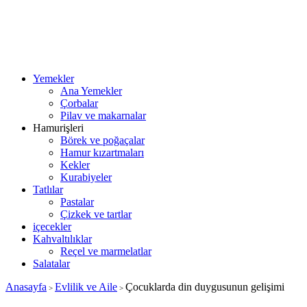
Yemekler
Ana Yemekler
Çorbalar
Pilav ve makarnalar
Hamurişleri
Börek ve poğaçalar
Hamur kızartmaları
Kekler
Kurabiyeler
Tatlılar
Pastalar
Çizkek ve tartlar
içecekler
Kahvaltılıklar
Reçel ve marmelatlar
Salatalar
Anasayfa
Evlilik ve Aile
Çocuklarda din duygusunun gelişimi
>
>