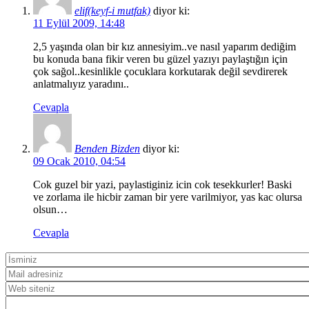
elif(keyf-i mutfak)
diyor ki:
11 Eylül 2009, 14:48
2,5 yaşında olan bir kız annesiyim..ve nasıl yaparım dediğim
bu konuda bana fikir veren bu güzel yazıyı paylaştığın için
çok sağol..kesinlikle çocuklara korkutarak değil sevdirerek
anlatmalıyız yaradını..
Cevapla
Benden Bizden
diyor ki:
09 Ocak 2010, 04:54
Cok guzel bir yazi, paylastiginiz icin cok tesekkurler! Baski
ve zorlama ile hicbir zaman bir yere varilmiyor, yas kac olursa
olsun…
Cevapla