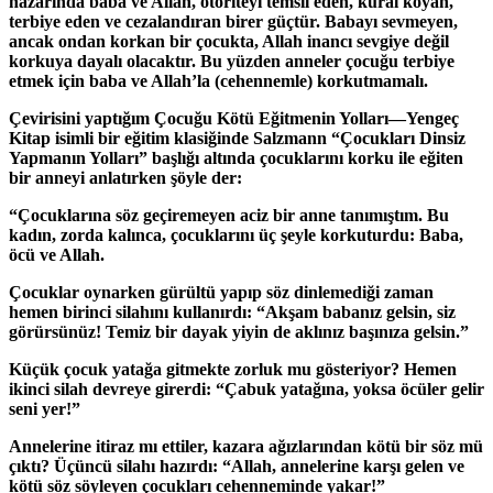
nazarında baba ve Allah, otoriteyi temsil eden, kural koyan,
terbiye eden ve cezalandıran birer güçtür. Babayı sevmeyen,
ancak ondan korkan bir çocukta, Allah inancı sevgiye değil
korkuya dayalı olacaktır. Bu yüzden anneler çocuğu terbiye
etmek için baba ve Allah’la (cehennemle) korkutmamalı.
Çevirisini yaptığım Çocuğu Kötü Eğitmenin Yolları—Yengeç
Kitap isimli bir eğitim klasiğinde Salzmann “Çocukları Dinsiz
Yapmanın Yolları” başlığı altında çocuklarını korku ile eğiten
bir anneyi anlatırken şöyle der:
“Çocuklarına söz geçiremeyen aciz bir anne tanımıştım. Bu
kadın, zorda kalınca, çocuklarını üç şeyle korkuturdu: Baba,
öcü ve Allah.
Çocuklar oynarken gürültü yapıp söz dinlemediği zaman
hemen birinci silahını kullanırdı: “Akşam babanız gelsin, siz
görürsünüz! Temiz bir dayak yiyin de aklınız başınıza gelsin.”
Küçük çocuk yatağa gitmekte zorluk mu gösteriyor? Hemen
ikinci silah devreye girerdi: “Çabuk yatağına, yoksa öcüler gelir
seni yer!”
Annelerine itiraz mı ettiler, kazara ağızlarından kötü bir söz mü
çıktı? Üçüncü silahı hazırdı: “Allah, annelerine karşı gelen ve
kötü söz söyleyen çocukları cehenneminde yakar!”