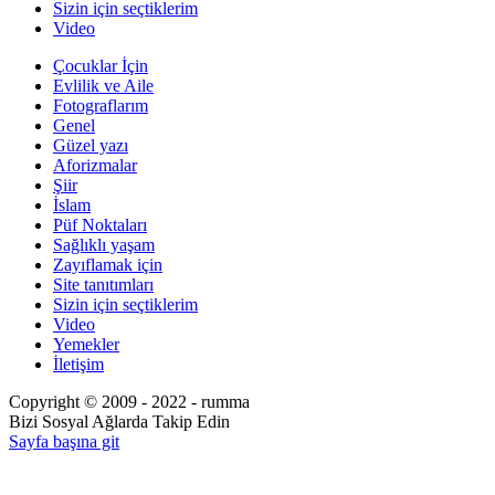
Sizin için seçtiklerim
Video
Çocuklar İçin
Evlilik ve Aile
Fotograflarım
Genel
Güzel yazı
Aforizmalar
Şiir
İslam
Püf Noktaları
Sağlıklı yaşam
Zayıflamak için
Site tanıtımları
Sizin için seçtiklerim
Video
Yemekler
İletişim
Copyright © 2009 - 2022 - rumma
Bizi Sosyal Ağlarda Takip Edin
Sayfa başına git