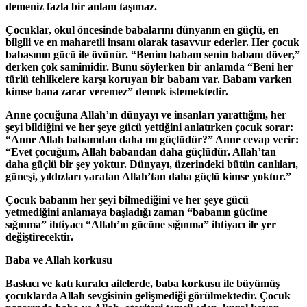
demeniz fazla bir anlam taşımaz.
Çocuklar, okul öncesinde babalarını dünyanın en güçlü, en
bilgili ve en maharetli insanı olarak tasavvur ederler. Her çocuk
babasının gücü ile övünür. “Benim babam senin babanı döver,”
derken çok samimidir. Bunu söylerken bir anlamda “Beni her
türlü tehlikelere karşı koruyan bir babam var. Babam varken
kimse bana zarar veremez” demek istemektedir.
Anne çocuğuna Allah’ın dünyayı ve insanları yarattığını, her
şeyi bildiğini ve her şeye gücü yettiğini anlatırken çocuk sorar:
“Anne Allah babamdan daha mı güçlüdür?” Anne cevap verir:
“Evet çocuğum, Allah babandan daha güçlüdür. Allah’tan
daha güçlü bir şey yoktur. Dünyayı, üzerindeki bütün canlıları,
güneşi, yıldızları yaratan Allah’tan daha güçlü kimse yoktur.”
Çocuk babanın her şeyi bilmediğini ve her şeye gücü
yetmediğini anlamaya başladığı zaman “babanın gücüne
sığınma” ihtiyacı “Allah’ın gücüne sığınma” ihtiyacı ile yer
değiştirecektir.
Baba ve Allah korkusu
Baskıcı ve katı kuralcı ailelerde, baba korkusu ile büyümüş
çocuklarda Allah sevgisinin gelişmediği görülmektedir. Çocuk