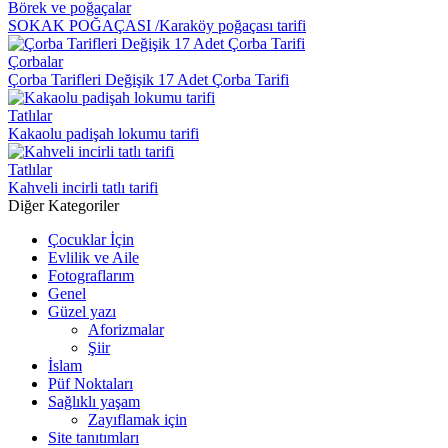
Börek ve poğaçalar
SOKAK POĞAÇASI /Karaköy poğaçası tarifi
Çorbalar
Çorba Tarifleri Değişik 17 Adet Çorba Tarifi
Tatlılar
Kakaolu padişah lokumu tarifi
Tatlılar
Kahveli incirli tatlı tarifi
Diğer Kategoriler
Çocuklar İçin
Evlilik ve Aile
Fotograflarım
Genel
Güzel yazı
Aforizmalar
Şiir
İslam
Püf Noktaları
Sağlıklı yaşam
Zayıflamak için
Site tanıtımları