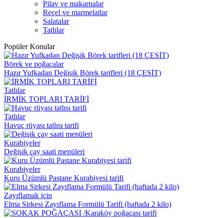
Pilav ve makarnalar
Reçel ve marmelatlar
Salatalar
Tatlılar
Popüler Konular
Börek ve poğaçalar
Hazır Yufkadan Değişik Börek tarifleri (18 ÇEŞİT)
Tatlılar
İRMİK TOPLARI TARİFİ
Tatlılar
Havuç rüyası tatlısı tarifi
Kurabiyeler
Değişik çay saati menüleri
Kurabiyeler
Kuru Üzümlü Pastane Kurabiyesi tarifi
Zayıflamak için
Elma Sirkesi Zayıflama Formülü Tarifi (haftada 2 kilo)