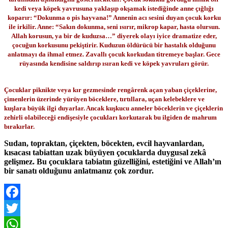
kedi veya köpek yavrusuna yaklaşıp okşamak istediğinde anne çığlığı
koparır: “Dokunma o pis hayvana!” Annenin acı sesini duyan çocuk korku
ile irkilir. Anne: “Sakın dokunma, seni ısırır, mikrop kapar, hasta olursun.
Allah korusun, ya bir de kuduzsa…” diyerek olayı iyice dramatize eder,
çocuğun korkusunu pekiştirir. Kuduzun öldürücü bir hastalık olduğunu
anlatmayı da ihmal etmez. Zavallı çocuk korkudan titremeye başlar. Gece
rüyasında kendisine saldırıp ısıran kedi ve köpek yavruları görür.
Çocuklar piknikte veya kır gezmesinde rengârenk açan yaban çiçeklerine,
çimenlerin üzerinde yürüyen böceklere, tırtıllara, uçan kelebeklere ve
kuşlara büyük ilgi duyarlar. Ancak kuşkucu anneler böceklerin ve çiçeklerin
zehirli olabileceği endişesiyle çocukları korkutarak bu ilgiden de mahrum
bırakırlar.
Sudan, topraktan, çiçekten, böcekten, evcil hayvanlardan,
kısacası tabiattan uzak büyüyen çocuklarda duygusal zekâ
gelişmez. Bu çocuklara tabiatın güzelliğini, estetiğini ve Allah’ın
bir sanatı olduğunu anlatmanız çok zordur.
Facebook
Twitter