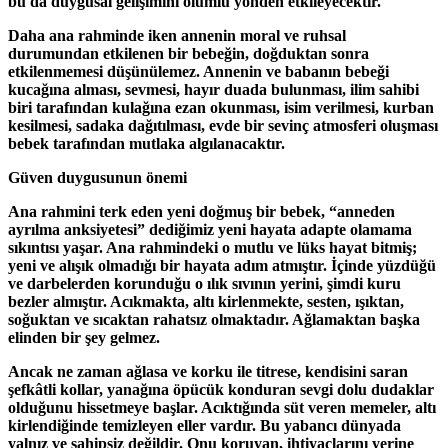
bu da duygusal gelişimini olumlu yönden etkileyecektir.
Daha ana rahminde iken annenin moral ve ruhsal
durumundan etkilenen bir bebeğin, doğduktan sonra
etkilenmemesi düşünülemez. Annenin ve babanın bebeği
kucağına alması, sevmesi, hayır duada bulunması, ilim sahibi
biri tarafından kulağına ezan okunması, isim verilmesi, kurban
kesilmesi, sadaka dağıtılması, evde bir sevinç atmosferi oluşması
bebek tarafından mutlaka algılanacaktır.
Güven duygusunun önemi
Ana rahmini terk eden yeni doğmuş bir bebek, “anneden
ayrılma anksiyetesi” dediğimiz yeni hayata adapte olamama
sıkıntısı yaşar. Ana rahmindeki o mutlu ve lüks hayat bitmiş;
yeni ve alışık olmadığı bir hayata adım atmıştır. İçinde yüzdüğü
ve darbelerden korunduğu o ılık sıvının yerini, şimdi kuru
bezler almıştır. Acıkmakta, altı kirlenmekte, sesten, ışıktan,
soğuktan ve sıcaktan rahatsız olmaktadır. Ağlamaktan başka
elinden bir şey gelmez.
Ancak ne zaman ağlasa ve korku ile titrese, kendisini saran
şefkâtli kollar, yanağına öpücük konduran sevgi dolu dudaklar
olduğunu hissetmeye başlar. Acıktığında süt veren memeler, altı
kirlendiğinde temizleyen eller vardır. Bu yabancı dünyada
yalnız ve sahipsiz değildir. Onu koruyan, ihtiyaçlarını yerine