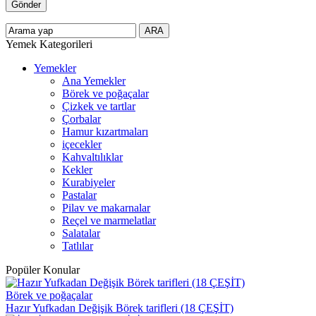
Yemek Kategorileri
Yemekler
Ana Yemekler
Börek ve poğaçalar
Çizkek ve tartlar
Çorbalar
Hamur kızartmaları
içecekler
Kahvaltılıklar
Kekler
Kurabiyeler
Pastalar
Pilav ve makarnalar
Reçel ve marmelatlar
Salatalar
Tatlılar
Popüler Konular
Börek ve poğaçalar
Hazır Yufkadan Değişik Börek tarifleri (18 ÇEŞİT)