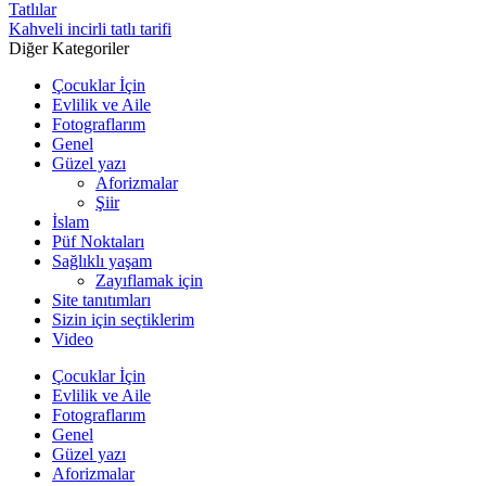
Tatlılar
Kahveli incirli tatlı tarifi
Diğer Kategoriler
Çocuklar İçin
Evlilik ve Aile
Fotograflarım
Genel
Güzel yazı
Aforizmalar
Şiir
İslam
Püf Noktaları
Sağlıklı yaşam
Zayıflamak için
Site tanıtımları
Sizin için seçtiklerim
Video
Çocuklar İçin
Evlilik ve Aile
Fotograflarım
Genel
Güzel yazı
Aforizmalar