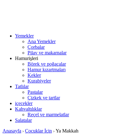
Yemekler
Ana Yemekler
Çorbalar
Pilav ve makarnalar
Hamurişleri
Börek ve poğaçalar
Hamur kızartmaları
Kekler
Kurabiyeler
Tatlılar
Pastalar
Çizkek ve tartlar
içecekler
Kahvaltılıklar
Reçel ve marmelatlar
Salatalar
Anasayfa
Çocuklar İçin
Ya Makkah
>
>