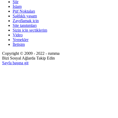
Şiir
İslam
Püf Noktaları
Sağlıklı yaşam
Zayıflamak için
Site tanıtımları
Sizin için seçtiklerim
Video
Yemekler
İletişim
Copyright © 2009 - 2022 - rumma
Bizi Sosyal Ağlarda Takip Edin
Sayfa başına git